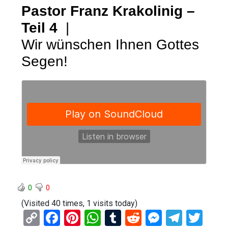
Pastor Franz Krakolinig –
Teil 4
|
Wir wünschen Ihnen Gottes
Segen!
0
0
(Visited 40 times, 1 visits today)
C
F
Pi
W
T
R
M
T
T