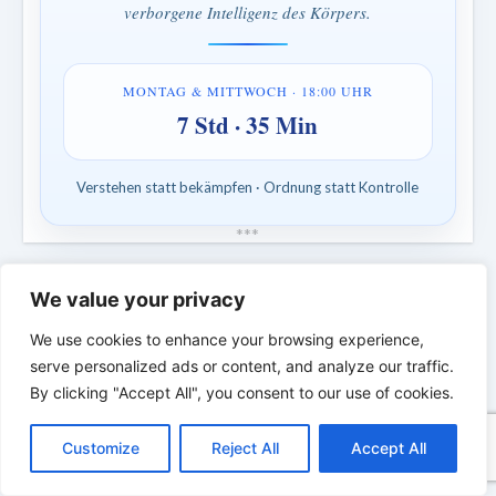
verborgene Intelligenz des Körpers.
MONTAG & MITTWOCH · 18:00 UHR
7 Std · 35 Min
Verstehen statt bekämpfen · Ordnung statt Kontrolle
*
*
*
DIE BIBLISCHE PERSON DES
We value your privacy
TAGES | Echte Menschen. Echte Kämpfe.
Echter Glaube.
We use cookies to enhance your browsing experience,
serve personalized ads or content, and analyze our traffic.
By clicking "Accept All", you consent to our use of cookies.
C
F
P
W
T
R
M
T
T
V
o
a
i
h
u
e
e
e
w
i
Customize
Reject All
Accept All
p
c
n
a
m
d
s
l
i
b
r
T
y
e
t
t
b
d
s
e
t
e
e
L
b
e
s
l
i
e
g
t
r