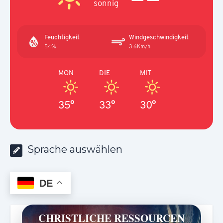
sonnig
Feuchtigkeit
Windgeschwindigkeit
54%
3.6Km/h
MON
DIE
MIT
35°
33°
30°
Sprache auswählen
DE
CHRISTLICHE RESSOURCEN