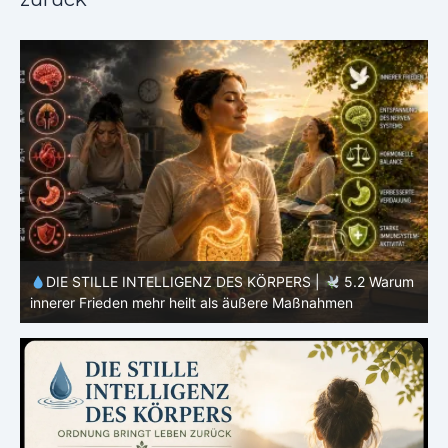
m
DIE STILLE INTELLIGENZ DES KÖRPERS |
5.1 Warum
Vertrauen mehr bewirkt als Kontrolle
E