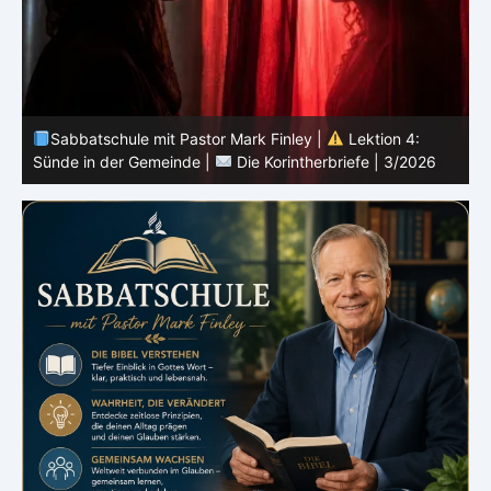
Sabbatschule mit Pastor Mark Finley |
Lektion 3:
Einheit in Christus |
Die Korintherbriefe | 3/2026
B