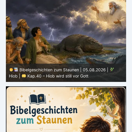
Bibelgeschichten zum Staunen | 04.08.2026 |
Hiob |
Kap.39 – Gott zeigt Hiob die wilden Tiere
H