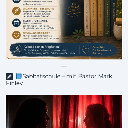
*
*
*
Sabbatschule – mit Pastor Mark
Finley