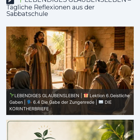
Tägliche Reflexionen aus der
Sabbatschule
he
LEBENDIGES GLAUBENSLEBEN |
Lektion 6.Geistliche
Gaben |
6.3 Der bessere Weg |
DIE
G
KORINTHERBRIEFE
K