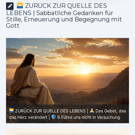
ZURÜCK ZUR QUELLE DES
LEBENS | Sabbatliche Gedanken für
Stille, Erneuerung und Begegnung mit
Gott
ZURÜCK ZUR QUELLE DES LEBENS |
Das Gebet, das
as
das Herz verändert |
7.Wie auch wir vergeben unsern
Schuldigern
d