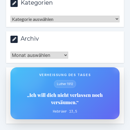
Kategorien
Kategorien
Archiv
Archiv
VERHEISSUNG DES TAGES
Luther 1912
„Ich will dich nicht verlassen noch
versäumen.“
Hebräer 13,5