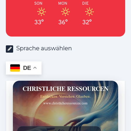
SON
MON
DIE
33°
36°
32°
Sprache auswählen
DE
CHRISTLICHE RESSOURCEN
Entdecken. Verstehen. Glauben.
www.christlicheressourcen.com