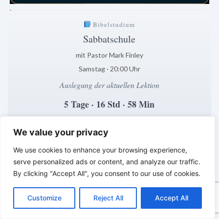
.
Bibelstudium
Sabbatschule
mit Pastor Mark Finley
Samstag · 20:00 Uhr
Auslegung der aktuellen Lektion
5 Tage · 16 Std · 58 Min
Klar. Verständlich. Biblisch fundiert.
*
*
*
We value your privacy
We use cookies to enhance your browsing experience,
LEBENDIGES GLAUBENSLEBEN –
serve personalized ads or content, and analyze our traffic.
Tägliche Reflexionen aus der
Sabbatschule
By clicking "Accept All", you consent to our use of cookies.
C
F
P
W
T
R
M
T
T
V
o
a
i
h
u
e
e
e
w
i
Customize
Reject All
Accept All
p
c
n
a
m
d
s
l
i
b
r
T
y
e
t
t
b
d
s
e
t
e
e
L
b
e
s
l
i
e
g
t
r