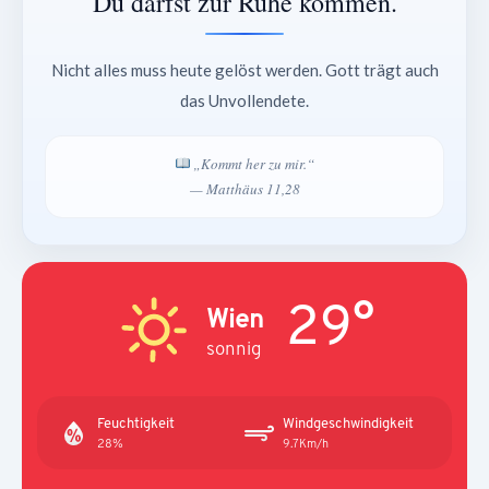
Du darfst zur Ruhe kommen.
Nicht alles muss heute gelöst werden. Gott trägt auch
das Unvollendete.
„Kommt her zu mir.“
— Matthäus 11,28
29°
Wien
sonnig
Feuchtigkeit
Windgeschwindigkeit
28%
9.7Km/h