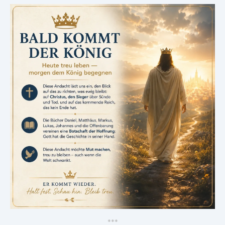
*
*
*