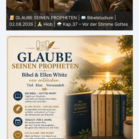
GLAUBE SEINEN PROPHETEN |
Bibelstudium |
0
02.08.2026 |
Hiob |
Kap.37 – Vor der Stimme Gottes
W