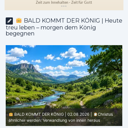
Zeit zum Innehalten · Zeit für Gott
*
*
*
BALD KOMMT DER KÖNIG | Heute
treu leben – morgen dem König
begegnen
BALD KOMMT DER KÖNIG | 02.08.2026 |
Christus
ähnlicher werden: Verwandlung von innen heraus
Ho