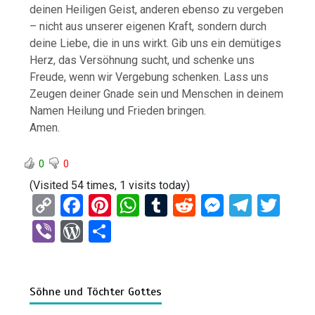
deinen Heiligen Geist, anderen ebenso zu vergeben
– nicht aus unserer eigenen Kraft, sondern durch
deine Liebe, die in uns wirkt. Gib uns ein demütiges
Herz, das Versöhnung sucht, und schenke uns
Freude, wenn wir Vergebung schenken. Lass uns
Zeugen deiner Gnade sein und Menschen in deinem
Namen Heilung und Frieden bringen.
Amen.
0
0
(Visited 54 times, 1 visits today)
C
F
Pi
W
T
R
M
T
T
o
a
nt
h
u
e
es
el
wi
Vi
W
T
py
ce
er
at
m
d
se
e
tt
b
or
eil
Li
b
es
s
bl
di
n
gr
er
er
d
e
n
o
t
A
r
t
g
a
Söhne und Töchter Gottes
Pr
n