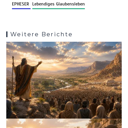
k
o
p
er
m
es
EPHESER
Lebendiges Glaubensleben
k
p
s
Weitere Berichte