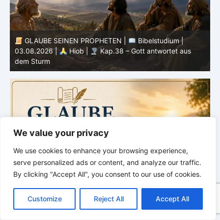
GLAUBE SEINEN PROPHETEN |
Bibelstudium |
r
03.08.2026 |
Hiob |
Kap.38 – Gott antwortet aus
P
dem Sturm
K
We value your privacy
We use cookies to enhance your browsing experience,
serve personalized ads or content, and analyze our traffic.
By clicking "Accept All", you consent to our use of cookies.
C
F
P
W
T
R
M
T
T
V
o
a
i
h
u
e
e
e
w
i
Customize
Reject All
Accept All
p
c
n
a
m
d
s
l
i
b
r
T
y
e
t
t
b
d
s
e
t
e
e
L
b
e
s
l
i
e
g
t
r