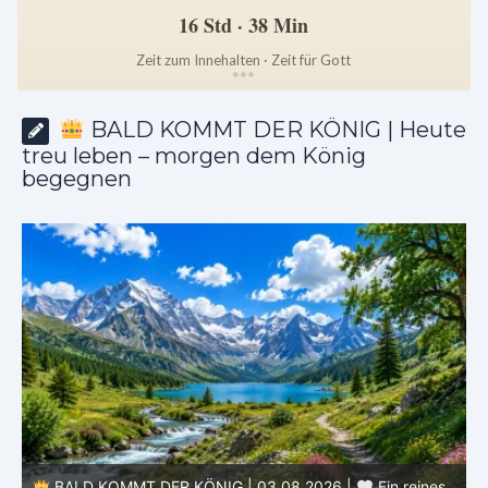
16 Std · 38 Min
Zeit zum Innehalten · Zeit für Gott
*
*
*
BALD KOMMT DER KÖNIG | Heute
treu leben – morgen dem König
begegnen
e
BALD KOMMT DER KÖNIG | 03.08.2026 |
Ein reines