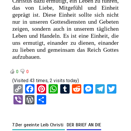
Christus dazu ermutigt, ein Leben zu führen,
das von Liebe, Mitgefühl und Einheit
geprägt ist. Diese Einheit sollte sich nicht
nur in unseren Gottesdiensten und Gebeten
zeigen, sondern auch in unserem täglichen
Leben und Handeln. Es ist eine Einheit, die
uns ermutigt, einander zu dienen, einander
zu lieben und gemeinsam das Reich Gottes
aufzubauen.
0
0
(Visited 43 times, 2 visits today)
C
F
Pi
W
T
R
M
T
T
o
a
nt
h
u
e
es
el
wi
Vi
W
T
py
ce
er
at
m
d
se
e
tt
b
or
eil
Li
b
es
s
bl
di
n
gr
er
er
d
e
n
o
t
A
r
t
g
a
7.Der geeinte Leib Christi
DER BRIEF AN DIE
Pr
n