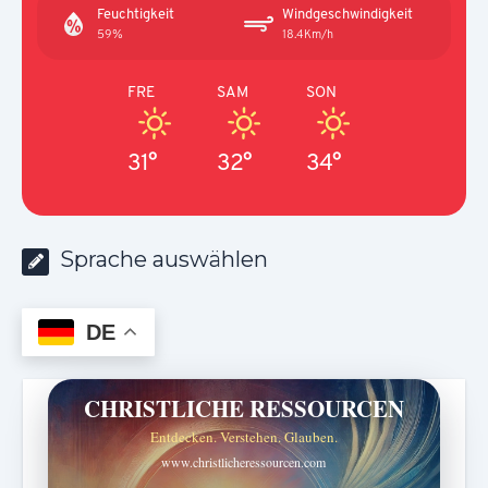
Feuchtigkeit
Windgeschwindigkeit
59%
18.4Km/h
FRE
SAM
SON
31°
32°
34°
Sprache auswählen
DE
CHRISTLICHE RESSOURCEN
Entdecken. Verstehen. Glauben.
www.christlicheressourcen.com