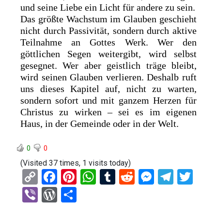
und seine Liebe ein Licht für andere zu sein.
Das größte Wachstum im Glauben geschieht
nicht durch Passivität, sondern durch aktive
Teilnahme an Gottes Werk. Wer den
göttlichen Segen weitergibt, wird selbst
gesegnet. Wer aber geistlich träge bleibt,
wird seinen Glauben verlieren. Deshalb ruft
uns dieses Kapitel auf, nicht zu warten,
sondern sofort und mit ganzem Herzen für
Christus zu wirken – sei es im eigenen
Haus, in der Gemeinde oder in der Welt.
0
0
(Visited 37 times, 1 visits today)
C
F
Pi
W
T
R
M
T
T
o
a
nt
h
u
e
es
el
wi
Vi
W
T
py
ce
er
at
m
d
se
e
tt
b
or
eil