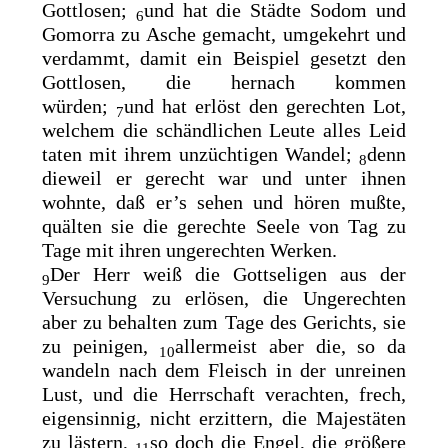
Gottlosen;
und hat die Städte Sodom und
6
Gomorra zu Asche gemacht, umgekehrt und
verdammt, damit ein Beispiel gesetzt den
Gottlosen, die hernach kommen
würden;
und hat erlöst den gerechten Lot,
7
welchem die schändlichen Leute alles Leid
taten mit ihrem unzüchtigen Wandel;
denn
8
dieweil er gerecht war und unter ihnen
wohnte, daß er’s sehen und hören mußte,
quälten sie die gerechte Seele von Tag zu
Tage mit ihren ungerechten Werken.
Der Herr weiß die Gottseligen aus der
9
Versuchung zu erlösen, die Ungerechten
aber zu behalten zum Tage des Gerichts, sie
zu peinigen,
allermeist aber die, so da
10
wandeln nach dem Fleisch in der unreinen
Lust, und die Herrschaft verachten, frech,
eigensinnig, nicht erzittern, die Majestäten
zu lästern,
so doch die Engel, die größere
11