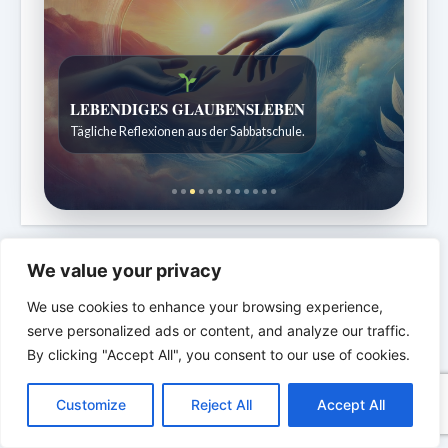
LEBENDIGES GLAUBENSLEBEN
Tägliche Reflexionen aus der Sabbatschule.
We value your privacy
We use cookies to enhance your browsing experience,
serve personalized ads or content, and analyze our traffic.
By clicking "Accept All", you consent to our use of cookies.
C
F
P
W
T
R
M
T
T
V
o
a
i
h
u
e
e
e
w
i
Customize
Reject All
Accept All
p
c
n
a
m
d
s
l
i
b
r
T
y
e
t
t
b
d
s
e
t
e
e
L
b
e
s
l
i
e
g
t
r