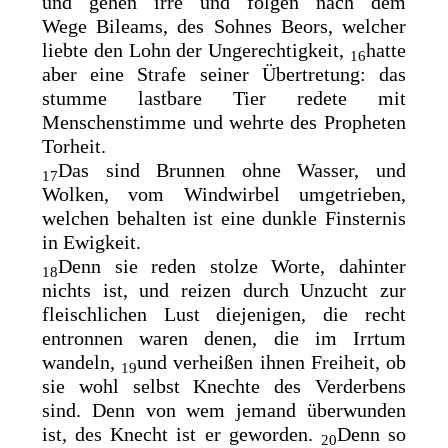
und gehen irre und folgen nach dem
Wege
Bileams, des Sohnes Beors, welcher
liebte den Lohn der Ungerechtigkeit,
hatte
16
aber eine Strafe seiner Übertretung: das
stumme lastbare Tier redete mit
Menschenstimme und wehrte des Propheten
Torheit.
Das sind Brunnen ohne Wasser, und
17
Wolken, vom Windwirbel umgetrieben,
welchen behalten ist eine dunkle Finsternis
in Ewigkeit.
Denn sie reden stolze Worte, dahinter
18
nichts ist, und reizen durch Unzucht zur
fleischlichen Lust diejenigen, die recht
entronnen waren denen, die im Irrtum
wandeln,
und verheißen ihnen Freiheit, ob
19
sie wohl selbst Knechte des Verderbens
sind. Denn von wem jemand überwunden
ist,
des Knecht ist er geworden.
Denn so
20