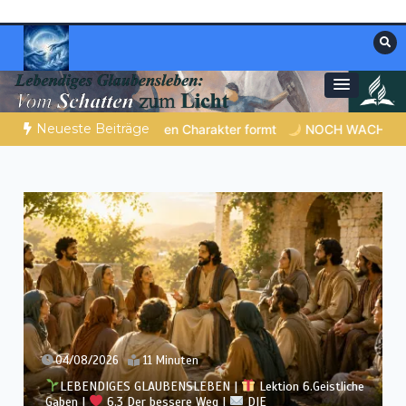
Zum
Inhalt
springen
Materialien, die stärken. Antworten, die
Christliche Ressourcen
leiten.
Neueste Beiträge
formt
NOCH WACH? | 06.08.2026 |
Das Größte, was du geb
03/08/2026
12 Minuten
LEBENDIGES GLAUBENSLEBEN |
Lektion 6.Geistliche
Gaben |
6.2 Einheit durch Vielfalt |
DIE