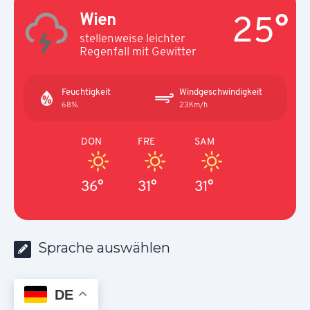
25°
Wien
stellenweise leichter
Regenfall mit Gewitter
Feuchtigkeit
Windgeschwindigkeit
68%
23Km/h
DON
FRE
SAM
36°
31°
31°
Sprache auswählen
DE