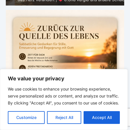
We value your privacy
We use cookies to enhance your browsing experience,
serve personalized ads or content, and analyze our traffic.
By clicking "Accept All", you consent to our use of cookies.
C
F
P
W
T
R
M
T
T
V
o
a
i
h
u
e
e
e
w
i
Customize
Reject All
Accept All
p
c
n
a
m
d
s
l
i
b
r
T
y
e
t
t
b
d
s
e
t
e
e
L
b
e
s
l
i
e
g
t
r