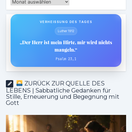
Archiv
VERHEISSUNG DES TAGES
Luther 1912
„Der Herr ist mein Hirte, mir wird nichts
mangeln.“
Psalm 23,1
ZURÜCK ZUR QUELLE DES
LEBENS | Sabbatliche Gedanken für
Stille, Erneuerung und Begegnung mit
Gott