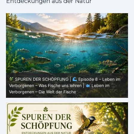
Entdeckungen aus der Natur
 im
SPUREN DER SCHÖPFUNG |
Episode 7: Leben im
Verborgenen – Warum Fische Fische bleiben |
Leben im
Verborgenen – Die Welt der Fische