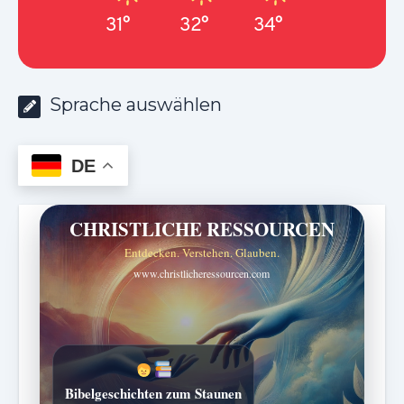
31°
32°
34°
Sprache auswählen
DE
CHRISTLICHE RESSOURCEN
Entdecken. Verstehen. Glauben.
www.christlicheressourcen.com
Bibelgeschichten zum Staunen