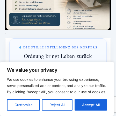
.
DIE STILLE INTELLIGENZ DES KÖRPERS
Ordnung bringt Leben zurück
Eine neue Episode über Rhythmus, Ordnung und die
We value your privacy
verborgene Intelligenz des Körpers.
We use cookies to enhance your browsing experience,
serve personalized ads or content, and analyze our traffic.
MONTAG & MITTWOCH · 18:00 UHR
By clicking "Accept All", you consent to our use of cookies.
3 Tage · 2 Std · 49 Min
C
F
P
W
T
R
M
T
T
V
o
a
i
h
u
e
e
e
w
i
Customize
Reject All
Accept All
p
c
n
a
m
d
s
l
i
b
r
T
y
e
t
t
b
d
s
e
t
e
e
Verstehen statt bekämpfen · Ordnung statt Kontrolle
L
b
e
s
l
i
e
g
t
r