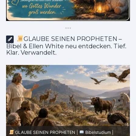
*
*
*
GLAUBE SEINEN PROPHETEN –
Bibel & Ellen White neu entdecken. Tief.
Klar. Verwandelt.
dium |
GLAUBE SEINEN PROPHETEN |
Bibelstudium |