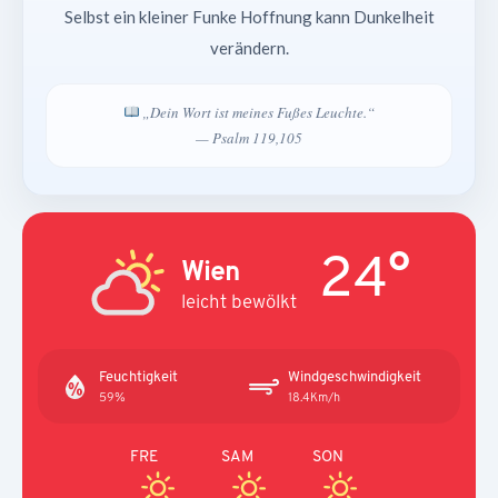
Selbst ein kleiner Funke Hoffnung kann Dunkelheit
verändern.
„Dein Wort ist meines Fußes Leuchte.“
— Psalm 119,105
24°
Wien
leicht bewölkt
Feuchtigkeit
Windgeschwindigkeit
59%
18.4Km/h
FRE
SAM
SON