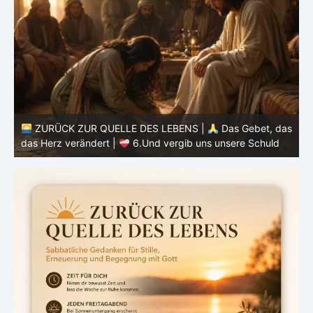
ZURÜCK ZUR QUELLE DES LEBENS |
Das Gebet, das
as
das Herz verändert |
5.Unser tägliches Brot gib uns
heute
d