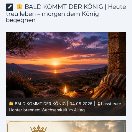
BALD KOMMT DER KÖNIG | Heute
treu leben – morgen dem König
begegnen
re
BALD KOMMT DER KÖNIG | 03.08.2026 |
Ein reines
Herz: Heiligung beginnt im Inneren