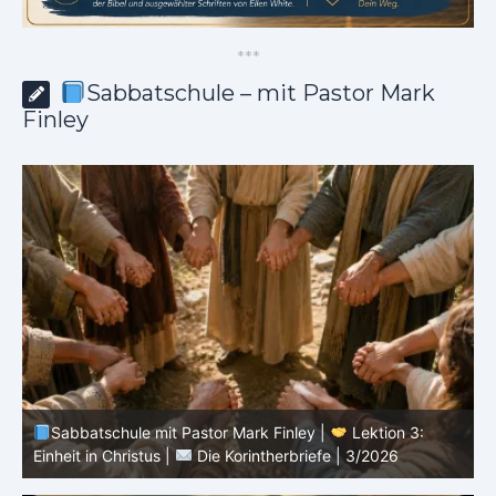
*
*
*
Sabbatschule – mit Pastor Mark
Finley
ey |
Lektion 3:
Sabbatschule mit Pastor Mark Finley |
riefe | 3/2026
Botschaft vom Kreuz |
Die Korintherbrie