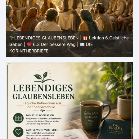
Lektion 6.Geistliche
LEBENDIGES GLAUBENSLEBEN |
Lekt
DIE
Gaben |
6.2 Einheit durch Vielfalt |
DI
KORINTHERBRIEFE