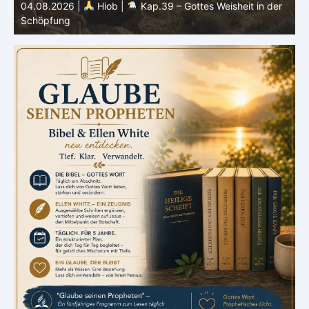
heit in der
03.08.2026 |
Hiob |
Kap.38 – Gott antwortet a
dem Sturm