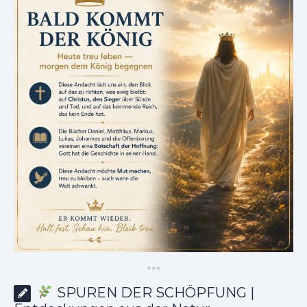
*
*
*
SPUREN DER SCHÖPFUNG |