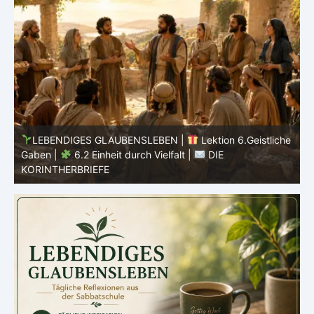
he
LEBENDIGES GLAUBENSLEBEN |
Lektion 6.Geistliche
Gaben |
6.2 Einheit durch Vielfalt |
DIE
G
KORINTHERBRIEFE
K