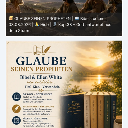
GLAUBE SEINEN PROPHETEN |
Bibelstudium |
r
03.08.2026 |
Hiob |
Kap.38 – Gott antwortet aus
P
dem Sturm
K