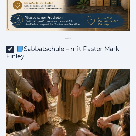
*
*
*
Sabbatschule – mit Pastor Mark
Finley