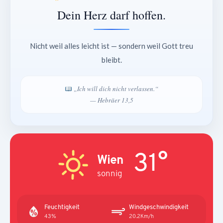
Dein Herz darf hoffen.
Nicht weil alles leicht ist — sondern weil Gott treu
bleibt.
„Ich will dich nicht verlassen.“
— Hebräer 13,5
31°
Wien
sonnig
Feuchtigkeit
Windgeschwindigkeit
43%
20.2Km/h