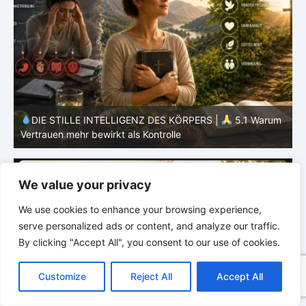
m
DIE STILLE INTELLIGENZ DES KÖRPERS |
5.1 Warum
Vertrauen mehr bewirkt als Kontrolle
E
We value your privacy
We use cookies to enhance your browsing experience,
serve personalized ads or content, and analyze our traffic.
By clicking "Accept All", you consent to our use of cookies.
C
F
P
W
T
R
M
T
T
V
o
a
i
h
u
e
e
e
w
i
Customize
Reject All
Accept All
p
c
n
a
m
d
s
l
i
b
r
T
y
e
t
t
b
d
s
e
t
e
e
L
b
e
s
l
i
e
g
t
r