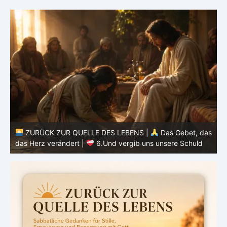
ZURÜCK ZUR QUELLE DES LE
S LEBENS |
Das Gebet, das
das Herz verändert |
5.Unser tä
nd vergib uns unsere Schuld
heute