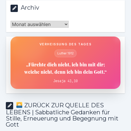
Archiv
Archiv
VERHEISSUNG DES TAGES
Luther 1912
„Fürchte dich nicht, ich bin mit dir;
weiche nicht, denn ich bin dein Gott.“
Jesaja 41,10
ZURÜCK ZUR QUELLE DES
LEBENS | Sabbatliche Gedanken für
Stille, Erneuerung und Begegnung mit
Gott