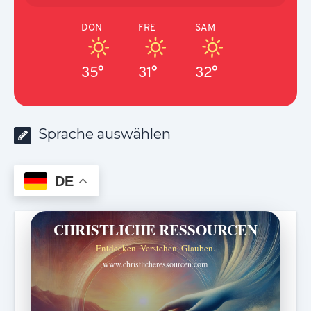
DON
FRE
SAM
35°
31°
32°
Sprache auswählen
DE
CHRISTLICHE RESSOURCEN
Entdecken. Verstehen. Glauben.
www.christlicheressourcen.com