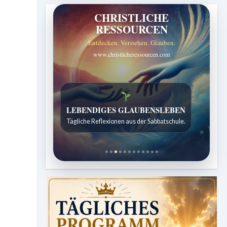
CHRISTLICHE
RESSOURCEN
Entdecken. Verstehen. Glauben.
www.christlicheressourcen.com
Bibelgeschichten zum Staunen
Kindergeschichten für 7 bis 12 Jahre.