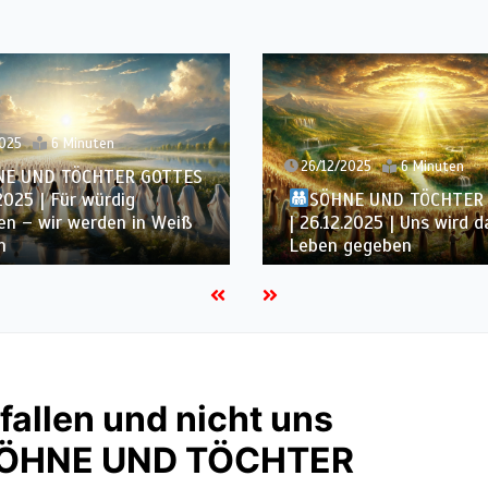
2025
6 Minuten
25/12/2025
6 Minuten
NE UND TÖCHTER GOTTES
SÖHNE UND TÖCHTER
.2025 | Uns wird das ewige
| 25.12.2025 | Wir haben
gegeben
über die Völker
fallen und nicht uns
| SÖHNE UND TÖCHTER