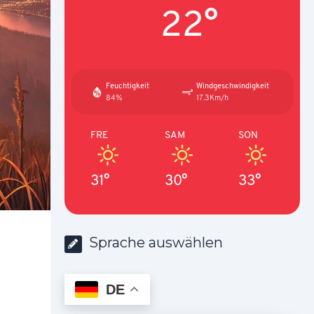
22°
Feuchtigkeit
Windgeschwindigkeit
84%
17.3Km/h
FRE
SAM
SON
31°
30°
33°
Sprache auswählen
DE