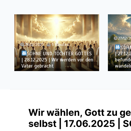
27/12/2025
6 Minuten
26/12/
SÖHNE UND TÖCHTER GOTTES
| 27.12.2025 | Für würdig
SÖH
befunden – wir werden in Weiß
| 26.12
wandeln
Leben 
Wir wählen, Gott zu ge
selbst | 17.06.2025 