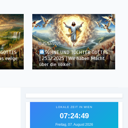
24/12/2025
5 Minuten
 GOTTES
SÖHNE UND TÖCHTER GOTTES
 Macht
| 24.12.2025 | Vom Baum des
Lebens essen
LOKALE ZEIT IN WIEN
07:24:52
Freitag, 07. August 2026