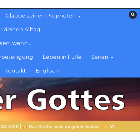
Glaube seinen Propheten
r deinen Alltag
esen, wenn …
beteiligung
Leben in Fülle
Serien
Kontakt
Englisch
st
VON BABYLON ZUM EWIGEN REICH | Kap.1 –
Miniserie 4: