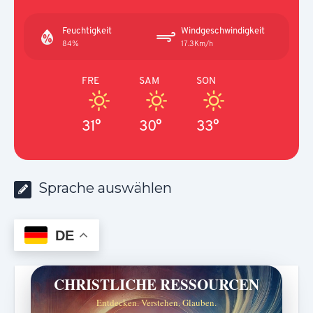
Feuchtigkeit
Windgeschwindigkeit
84%
17.3Km/h
FRE
SAM
SON
31°
30°
33°
Sprache auswählen
DE
CHRISTLICHE RESSOURCEN
Entdecken. Verstehen. Glauben.