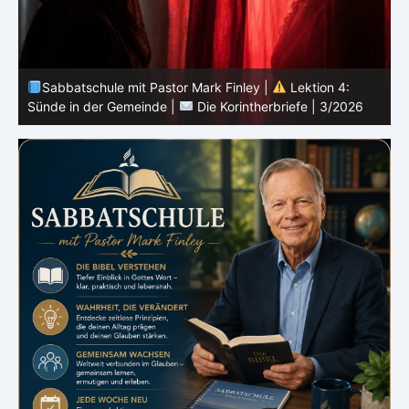
Sabbatschule mit Pastor Mark Finley |
Lektion 3:
Einheit in Christus |
Die Korintherbriefe | 3/2026
B