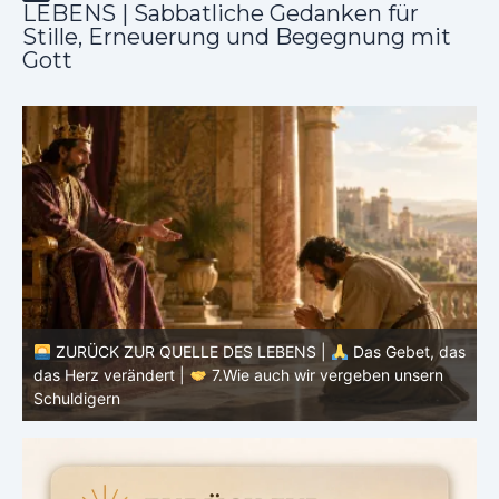
LEBENS | Sabbatliche Gedanken für
Stille, Erneuerung und Begegnung mit
Gott
as
ZURÜCK ZUR QUELLE DES LEBENS |
Das Gebet, das
d
das Herz verändert |
6.Und vergib uns unsere Schuld
h