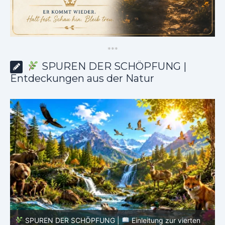
*
*
*
SPUREN DER SCHÖPFUNG |
Entdeckungen aus der Natur
SPUREN DER SCHÖPFUNG |
Episode 8 – Leben im
Verborgenen – Was Fische uns lehren |
Leben im
V