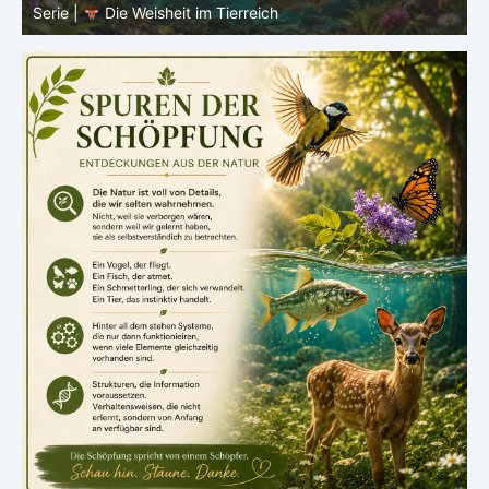
Verborgenen – Die Welt der Fische
V