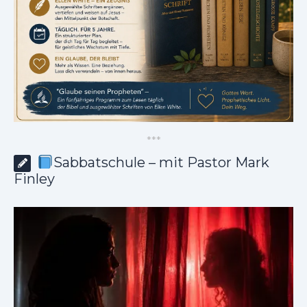
*
*
*
Sabbatschule – mit Pastor Mark
Finley