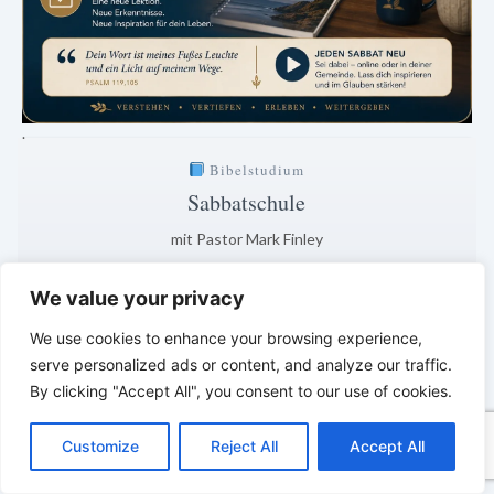
.
Bibelstudium
Sabbatschule
mit Pastor Mark Finley
Samstag · 20:00 Uhr
We value your privacy
Auslegung der aktuellen Lektion
We use cookies to enhance your browsing experience,
1 Tage · 15 Std · 17 Min
serve personalized ads or content, and analyze our traffic.
Klar. Verständlich. Biblisch fundiert.
By clicking "Accept All", you consent to our use of cookies.
*
*
*
C
F
P
W
T
R
M
T
T
V
o
a
i
h
u
e
e
e
w
i
Customize
Reject All
Accept All
p
c
n
a
m
d
s
l
i
b
r
LEBENDIGES GLAUBENSLEBEN –
T
y
e
t
t
b
d
s
e
t
e
e
Tägliche Reflexionen aus der
L
b
e
s
l
i
e
g
t
r