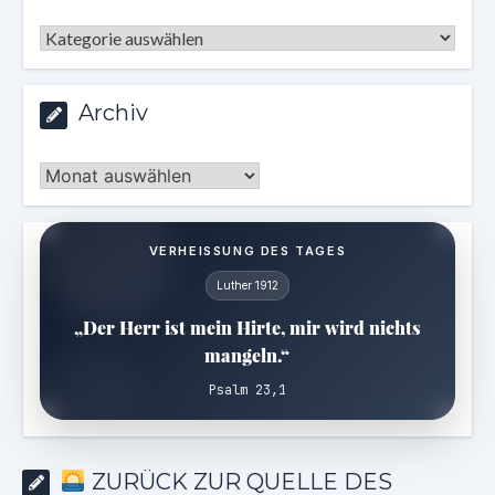
Kategorien
Archiv
Archiv
VERHEISSUNG DES TAGES
Luther 1912
„Der Herr ist mein Hirte, mir wird nichts
mangeln.“
Psalm 23,1
ZURÜCK ZUR QUELLE DES