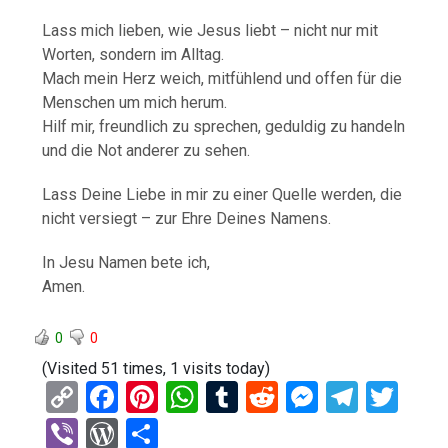
Lass mich lieben, wie Jesus liebt – nicht nur mit
Worten, sondern im Alltag.
Mach mein Herz weich, mitfühlend und offen für die
Menschen um mich herum.
Hilf mir, freundlich zu sprechen, geduldig zu handeln
und die Not anderer zu sehen.
Lass Deine Liebe in mir zu einer Quelle werden, die
nicht versiegt – zur Ehre Deines Namens.
In Jesu Namen bete ich,
Amen.
0
0
(Visited 51 times, 1 visits today)
C
F
Pi
W
T
R
M
T
T
o
a
nt
h
u
e
es
el
wi
Vi
W
T