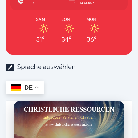
33%
14.4Km/h
SAM
SON
MON
31°
34°
36°
Sprache auswählen
DE
CHRISTLICHE RESSOURCEN
Entdecken. Verstehen. Glauben.
www.christlicheressourcen.com