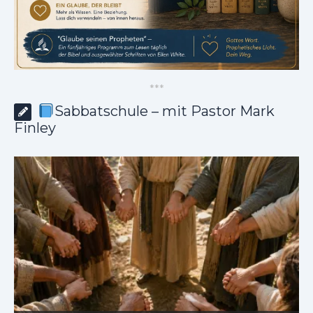
*
*
*
Sabbatschule – mit Pastor Mark
Finley