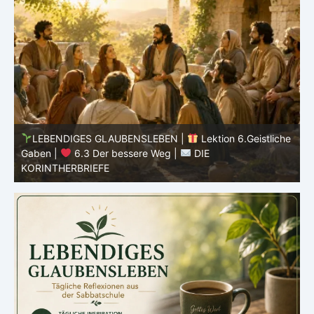
he
LEBENDIGES GLAUBENSLEBEN |
Lektion 6.Geistliche
Gaben |
6.3 Der bessere Weg |
DIE
G
KORINTHERBRIEFE
K