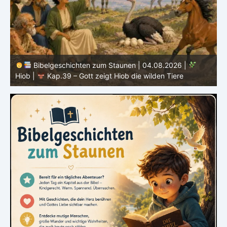
zum Staunen | 04.08.2026 |
Bibelgeschichten zum St
eigt Hiob die wilden Tiere
Hiob |
Kap.38 – Gott antwo