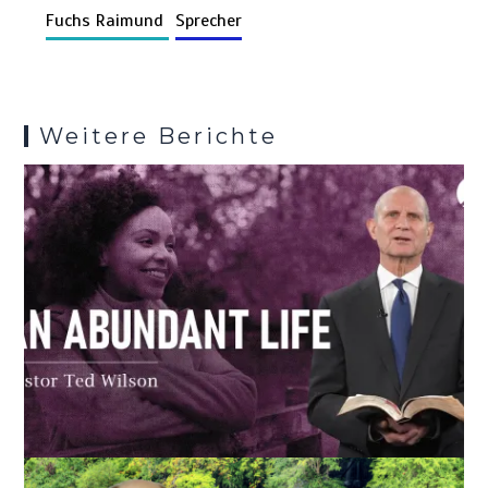
n
o
t
A
r
t
g
a
Fuchs Raimund
Sprecher
Pr
n
k
o
p
er
m
es
k
p
s
Weitere Berichte