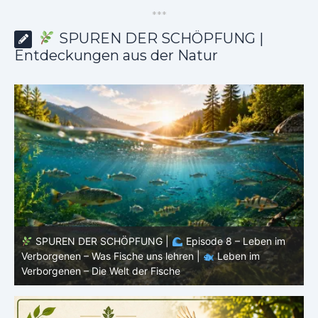
*
*
*
SPUREN DER SCHÖPFUNG |
Entdeckungen aus der Natur
FUNG |
Episode 8 – Leben im
SPUREN DER SCHÖPFUNG
e uns lehren |
Leben im
Verborgenen – Warum Fische F
der Fische
Verborgenen – Die Welt der Fi