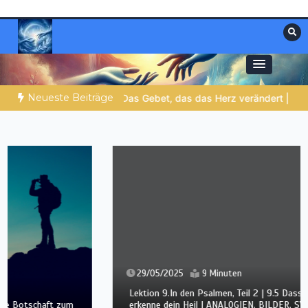
Zum
Inhalt
springen
Materialien, die stärken. Antworten, die
Christliche Ressourcen
leiten.
Neueste Beiträge
 Reich und die Kraft und die Herrlichkeit in Ewigkeit
DIE BIBLIS
29/05/2025
9 Minuten
Lektion 9.In den Psalmen, Teil 2 | 9.5 Dass man auf Erden
erkenne dein Heil | ANALOGIEN, BILDER, SYMBOLE |