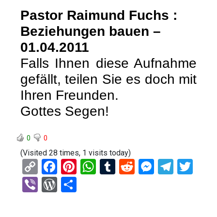
Pastor Raimund Fuchs :
Beziehungen bauen –
01.04.2011
Falls Ihnen diese Aufnahme
gefällt, teilen Sie es doch mit
Ihren Freunden.
Gottes Segen!
0
0
(Visited 28 times, 1 visits today)
C
F
Pi
W
T
R
M
T
T
o
a
nt
h
u
e
es
el
wi
Vi
W
T
py
ce
er
at
m
d
se
e
tt
b
or
eil
Li
b
es
s
bl
di
n
gr
er
er
d
e