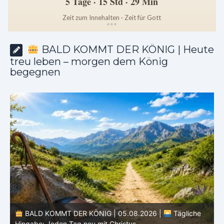
5 Tage · 15 Std · 29 Min
Zeit zum Innehalten · Zeit für Gott
*
*
*
BALD KOMMT DER KÖNIG | Heute
treu leben – morgen dem König
begegnen
.08.2026 |
Tägliche
BALD KOMMT DER KÖNIG | 04.08.2
tus
Lichter brennen: Wachsamkeit im Alltag