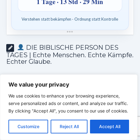
1 Tage · 13 Std · 29 Min
Verstehen statt bekämpfen · Ordnung statt Kontrolle
*
*
*
DIE BIBLISCHE PERSON DES
TAGES | Echte Menschen. Echte Kämpfe.
Echter Glaube.
We value your privacy
We use cookies to enhance your browsing experience,
serve personalized ads or content, and analyze our traffic.
By clicking "Accept All", you consent to our use of cookies.
C
F
P
W
T
R
M
T
T
V
o
a
i
h
u
e
e
e
w
i
Customize
Reject All
Accept All
p
c
n
a
m
d
s
l
i
b
r
T
y
e
t
t
b
d
s
e
t
e
e
L
b
e
s
l
i
e
g
t
r