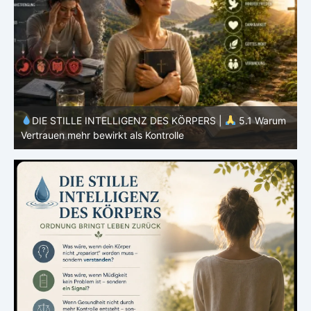
m
DIE STILLE INTELLIGENZ DES KÖRPERS |
5.1 Warum
Vertrauen mehr bewirkt als Kontrolle
E