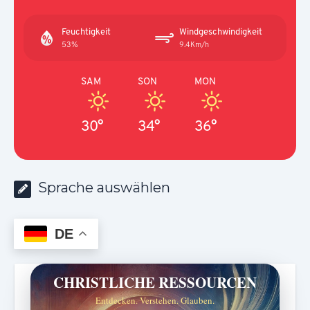
Feuchtigkeit
Windgeschwindigkeit
53%
9.4Km/h
SAM
SON
MON
30°
34°
36°
Sprache auswählen
DE
CHRISTLICHE RESSOURCEN
Entdecken. Verstehen. Glauben.