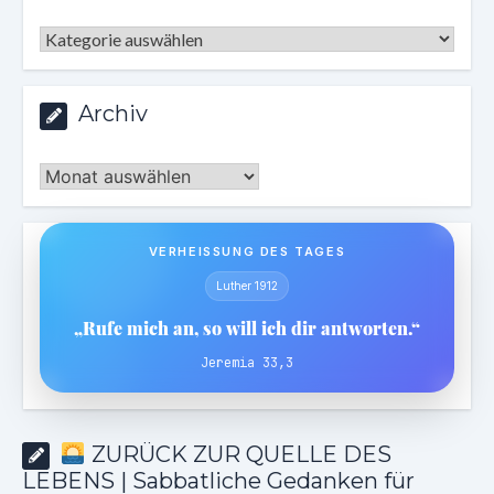
Kategorien
Archiv
Archiv
VERHEISSUNG DES TAGES
Luther 1912
„Rufe mich an, so will ich dir antworten.“
Jeremia 33,3
ZURÜCK ZUR QUELLE DES
LEBENS | Sabbatliche Gedanken für