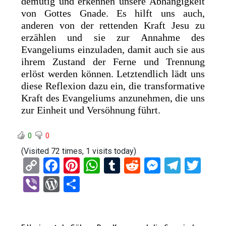
demütig und erkennen unsere Abhängigkeit
von Gottes Gnade. Es hilft uns auch,
anderen von der rettenden Kraft Jesu zu
erzählen und sie zur Annahme des
Evangeliums einzuladen, damit auch sie aus
ihrem Zustand der Ferne und Trennung
erlöst werden können. Letztendlich lädt uns
diese Reflexion dazu ein, die transformative
Kraft des Evangeliums anzunehmen, die uns
zur Einheit und Versöhnung führt.
0
0
(Visited 72 times, 1 visits today)
C
F
Pi
W
T
R
M
T
T
o
a
nt
h
u
e
es
el
wi
Vi
W
T
py
ce
er
at
m
d
se
e
tt
b
or
eil
Li
b
es
s
bl
di
n
gr
er
er
d
e