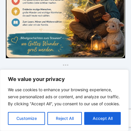
*
*
*
GLAUBE SEINEN PROPHETEN –
We value your privacy
Bibel & Ellen White neu entdecken. Tief.
Klar. Verwandelt.
We use cookies to enhance your browsing experience,
serve personalized ads or content, and analyze our traffic.
By clicking "Accept All", you consent to our use of cookies.
C
F
P
W
T
R
M
T
T
V
o
a
i
h
u
e
e
e
w
i
Customize
Reject All
Accept All
p
c
n
a
m
d
s
l
i
b
r
T
y
e
t
t
b
d
s
e
t
e
e
L
b
e
s
l
i
e
g
t
r