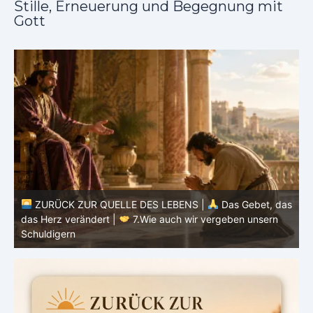
Stille, Erneuerung und Begegnung mit
Gott
ZURÜCK ZUR QUELLE DES LEBENS |
Das Gebet, das
as
das Herz verändert |
7.Wie auch wir vergeben unsern
Schuldigern
d