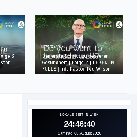
24/05/2025
2 Minuten
Entdecke den Bauplan der Bibel
serer
für ein gesundes Leben | Folge 1
EBEN IN
| LEBEN IN FÜLLE | mit Pastor
Wilson
Ted Wilson
LOKALE ZEIT IN WIEN
24:46:42
Samstag, 08. August 2026