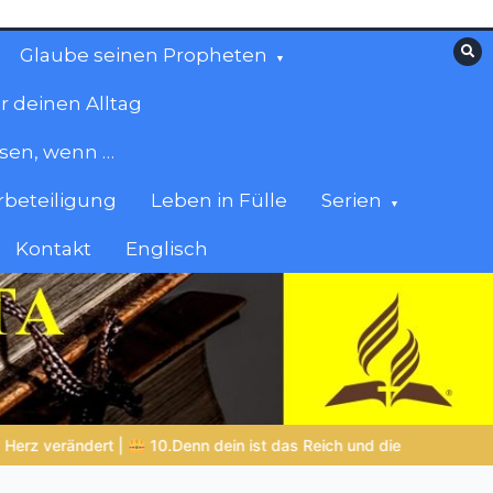
Glaube seinen Propheten
r deinen Alltag
esen, wenn …
beteiligung
Leben in Fülle
Serien
Kontakt
Englisch
die Kraft und die Herrlichkeit in Ewigkeit
DIE BIBLISCHE PERSO