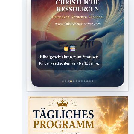
CHRISTLICHE
RESSOURCEN
Entdecken. Verstehen. Glauben.
www.christlicheressourcen.com
Bibelgeschichten zum Staunen
Kindergeschichten für 7 bis 12 Jahre.