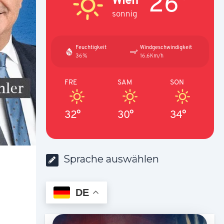
26°
sonnig
Feuchtigkeit
Windgeschwindigkeit
36%
16.6Km/h
FRE
SAM
SON
32°
30°
34°
Sprache auswählen
DE