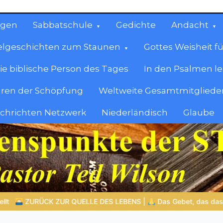
ngen
Sabbatschule
Gedichte
Andacht
elgeschichten zum Staunen
Gottes Weisheit fü
ie biblische Person des Tages
In den Psalmen l
ren der Schöpfung
Weltweite Gesamtmitglieder
achrichten Netzwerk
Niederländisch
Glaube
cen
en.
 Gebet, das das Herz verändert |
10.Denn dein ist das Reich und 