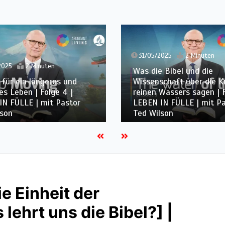
2025
2 Minuten
 Bibel und die
24/05/2025
1 Minute
chaft über die Kraft
Wassers sagen | Folge 3 |
Der erste Schritt zu bes
IN FÜLLE | mit Pastor
Gesundheit | Folge 2 | L
lson
FÜLLE | mit Pastor Ted 
e Einheit der
lehrt uns die Bibel?] |