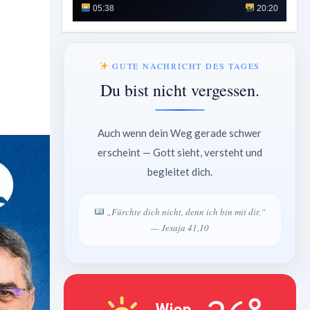
05:38
20:20
GUTE NACHRICHT DES TAGES
Du bist nicht vergessen.
Auch wenn dein Weg gerade schwer
erscheint — Gott sieht, versteht und
begleitet dich.
„Fürchte dich nicht, denn ich bin mit dir.“
— Jesaja 41,10
Wien