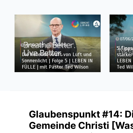
31/05/
07/06/2025
2 Minuten
Was die
5 Tipps für ein längeres und
Wissens
stärkeres Leben | Folge 4 |
reinen 
LEBEN IN FÜLLE | mit Pastor
LEBEN 
Ted Wilson
Ted Wi
Glaubenspunkt #14: Di
Gemeinde Christi [Was 