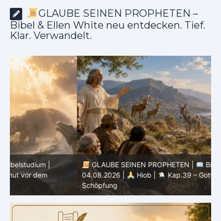
GLAUBE SEINEN PROPHETEN –
Bibel & Ellen White neu entdecken. Tief.
Klar. Verwandelt.
GLAUBE SEINEN PROPHETEN |
Bibelstudium |
04.08.2026 |
Hiob |
Kap.39 – Gottes Weisheit in der
0
Schöpfung
d