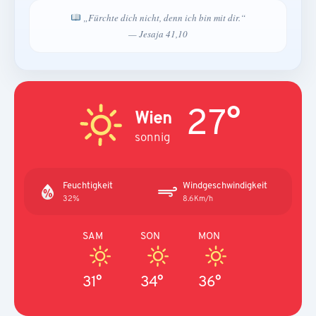
„Fürchte dich nicht, denn ich bin mit dir.“
— Jesaja 41,10
27°
Wien
sonnig
Feuchtigkeit
Windgeschwindigkeit
32%
8.6Km/h
SAM
SON
MON
31°
34°
36°