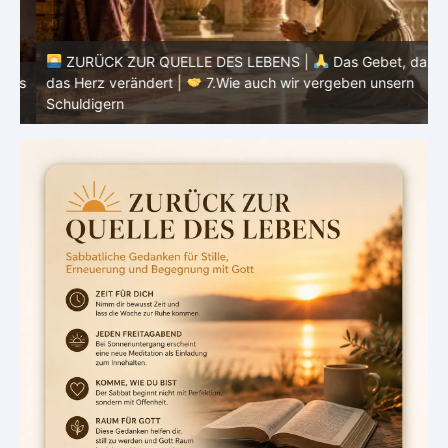
ZURÜCK ZUR QUELLE DES LEBENS |
Das Gebet, das
as
das Herz verändert |
7.Wie auch wir vergeben unsern
Schuldigern
d