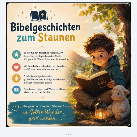
*
*
*