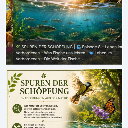
SPUREN DER SCHÖPFUNG |
Episode 8 – Leben im
Verborgenen – Was Fische uns lehren |
Leben im
V
Verborgenen – Die Welt der Fische
V