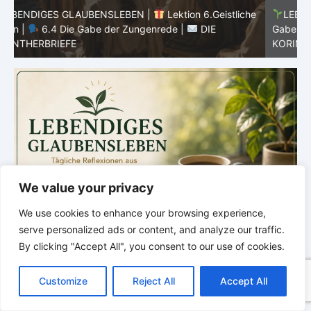
he
LEBENDIGES GLAUBENSLEBEN |
Lektion 6.Geistliche
Gaben |
6.3 Der bessere Weg |
DIE
G
KORINTHERBRIEFE
K
We value your privacy
We use cookies to enhance your browsing experience,
serve personalized ads or content, and analyze our traffic.
By clicking "Accept All", you consent to our use of cookies.
C
F
P
W
T
R
M
T
T
V
o
a
i
h
u
e
e
e
w
i
Customize
Reject All
Accept All
p
c
n
a
m
d
s
l
i
b
r
T
y
e
t
t
b
d
s
e
t
e
e
L
b
e
s
l
i
e
g
t
r