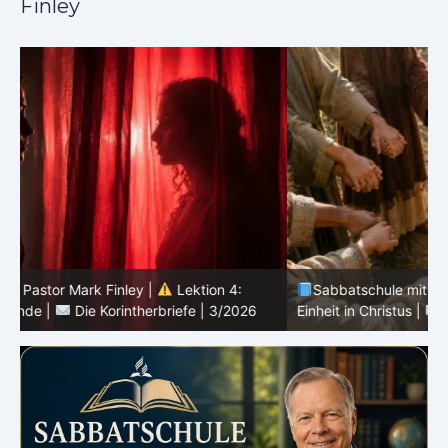
Finley
Sabbatschule mit Pastor Mark Finley |
Lektion 3:
Einheit in Christus |
Die Korintherbriefe | 3/2026
B