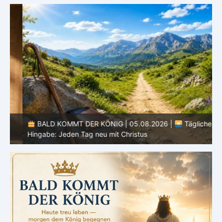
BALD KOMMT DER KÖNIG | 05.08.2026 |
Tägliche
Hingabe: Jeden Tag neu mit Christus
L