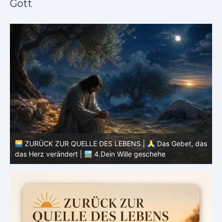
Gott
as
ZURÜCK ZUR QUELLE DES LEBENS |
Das Gebet, das
das Herz verändert |
4.Dein Wille geschehe
d