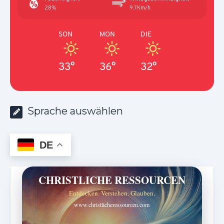
28%
9.7Km/h
SON
MON
DIE
33°
36°
32°
Sprache auswählen
DE
CHRISTLICHE RESSOURCEN
Entdecken. Verstehen. Glauben.
www.christlicheressourcen.com