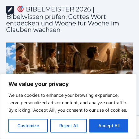
BIBELMEISTER 2026 |
Bibelwissen prüfen, Gottes Wort
entdecken und Woche für Woche im
Glauben wachsen
We value your privacy
We use cookies to enhance your browsing experience,
serve personalized ads or content, and analyze our traffic.
By clicking "Accept All", you consent to our use of cookies.
C
F
P
W
T
R
M
T
T
V
BIBELMEISTER 2026 – Das wöchentliche Bibelquiz |
o
a
i
h
u
e
e
e
w
i
02.08.2026 |
Quiz 5: Samuel, Saul und David
J
Customize
Reject All
Accept All
p
c
n
a
m
d
s
l
i
b
r
T
y
e
t
t
b
d
s
e
t
e
e
L
b
e
s
l
i
e
g
t
r