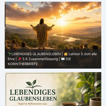
he
LEBENDIGES GLAUBENSLEBEN |
Lektion 5.Gott alle
Ehre |
5.6 Zusammenfassung |
DIE
E
KORINTHERBRIEFE
K