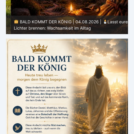
BALD KOMMT DER KÖNIG | 04.08.2026 |
Lasst eure
Lichter brennen: Wachsamkeit im Alltag
H