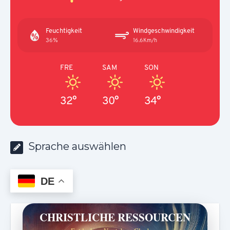
Feuchtigkeit
Windgeschwindigkeit
36%
16.6Km/h
FRE
SAM
SON
32°
30°
34°
Sprache auswählen
DE
CHRISTLICHE RESSOURCEN