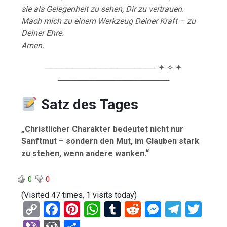
sie als Gelegenheit zu sehen, Dir zu vertrauen.
Mach mich zu einem Werkzeug Deiner Kraft – zu
Deiner Ehre.
Amen.
──────────────────── ✦ ✧ ✦
────────────────────
Satz des Tages
„Christlicher Charakter bedeutet nicht nur
Sanftmut – sondern den Mut, im Glauben stark
zu stehen, wenn andere wanken.“
0
0
(Visited 47 times, 1 visits today)
C
F
Pi
W
T
R
M
T
T
o
a
nt
h
u
e
es
el
wi