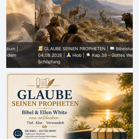
GLAUBE SEINEN PROPHETEN |
Bibelstudium |
04.08.2026 |
Hiob |
Kap.39 – Gottes Weisheit in der
0
Schöpfung
d