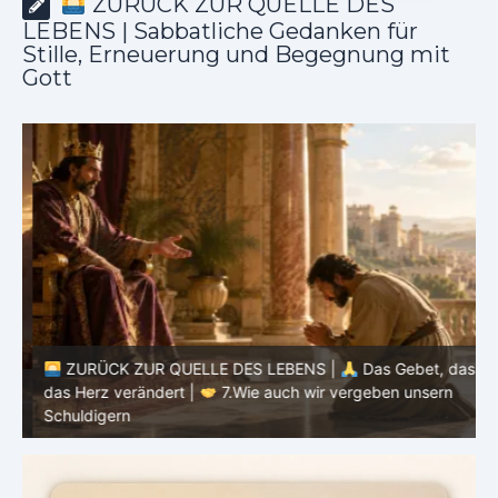
ZURÜCK ZUR QUELLE DES
LEBENS | Sabbatliche Gedanken für
Stille, Erneuerung und Begegnung mit
Gott
ZURÜCK ZUR QUELLE DES LEBENS |
Das Gebet, das
as
das Herz verändert |
7.Wie auch wir vergeben unsern
Schuldigern
d