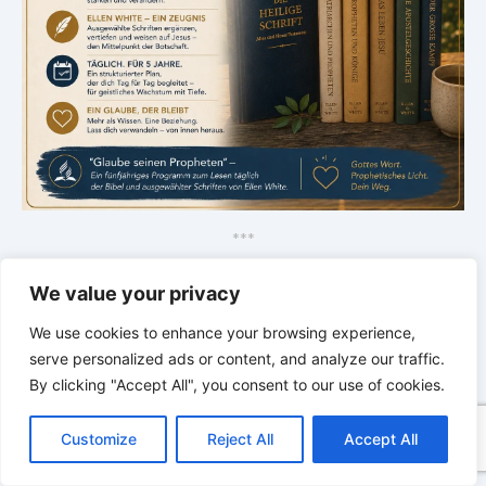
*
*
*
Sabbatschule – mit Pastor Mark
We value your privacy
Finley
We use cookies to enhance your browsing experience,
serve personalized ads or content, and analyze our traffic.
By clicking "Accept All", you consent to our use of cookies.
C
F
P
W
T
R
M
T
T
V
o
a
i
h
u
e
e
e
w
i
Customize
Reject All
Accept All
p
c
n
a
m
d
s
l
i
b
r
T
y
e
t
t
b
d
s
e
t
e
e
L
b
e
s
l
i
e
g
t
r