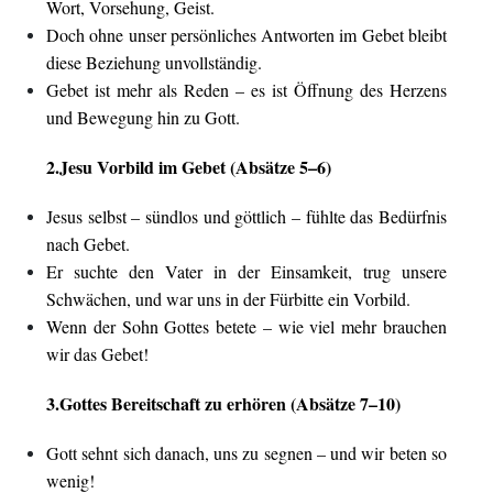
Wort, Vorsehung, Geist.
Doch ohne unser persönliches Antworten im Gebet bleibt
diese Beziehung unvollständig.
Gebet ist mehr als Reden – es ist Öffnung des Herzens
und Bewegung hin zu Gott.
2.Jesu Vorbild im Gebet (Absätze 5–6)
Jesus selbst – sündlos und göttlich – fühlte das Bedürfnis
nach Gebet.
Er suchte den Vater in der Einsamkeit, trug unsere
Schwächen, und war uns in der Fürbitte ein Vorbild.
Wenn der Sohn Gottes betete – wie viel mehr brauchen
wir das Gebet!
3.Gottes Bereitschaft zu erhören (Absätze 7–10)
Gott sehnt sich danach, uns zu segnen – und wir beten so
wenig!