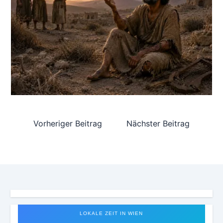
Vorheriger Beitrag
Nächster Beitrag
LOKALE ZEIT IN WIEN