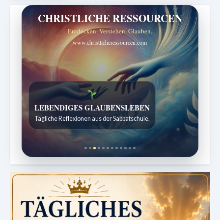
CHRISTLICHE RESSOURCEN
Entdecken. Verstehen. Glauben.
www.christlicheressourcen.com
Bibelgeschichten zum Staunen
Kindergeschichten für 7 bis 12 Jahre.