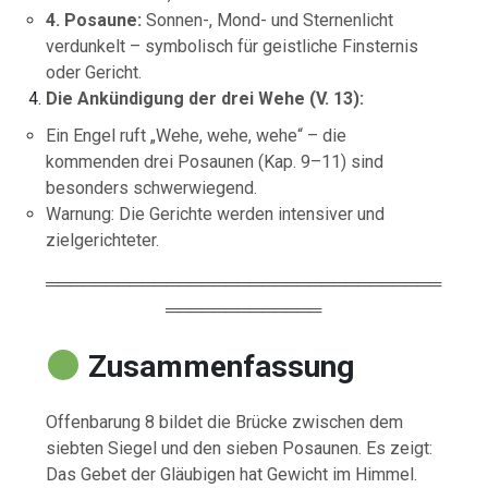
4. Posaune:
Sonnen-, Mond- und Sternenlicht
verdunkelt – symbolisch für geistliche Finsternis
oder Gericht.
Die Ankündigung der drei Wehe (V. 13):
Ein Engel ruft „Wehe, wehe, wehe“ – die
kommenden drei Posaunen (Kap. 9–11) sind
besonders schwerwiegend.
Warnung: Die Gerichte werden intensiver und
zielgerichteter.
═════════════════════════════════
═════════════
Zusammenfassung
Offenbarung 8 bildet die Brücke zwischen dem
siebten Siegel und den sieben Posaunen. Es zeigt:
Das Gebet der Gläubigen hat Gewicht im Himmel.