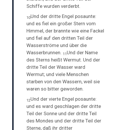
Schiffe wurden verderbt.
Und der dritte Engel posaunte:
10
und es
fiel ein großer Stern vom
Himmel, der brannte wie eine Fackel
und fiel auf den dritten Teil der
Wasserströme und über die
Wasserbrunnen.
Und der Name
11
des Sterns heißt Wermut. Und der
dritte Teil der Wasser ward
Wermut; und viele Menschen
starben von den Wassern, weil sie
waren so bitter geworden.
Und der vierte Engel posaunte:
12
und es ward geschlagen der dritte
Teil
der Sonne und der dritte Teil
des Mondes und der dritte Teil der
Sterne, daß ihr dritter