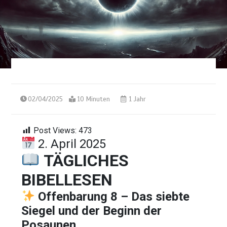
02/04/2025
10 Minuten
1 Jahr
Post Views:
473
2. April 2025
TÄGLICHES
BIBELLESEN
Offenbarung 8 – Das siebte
Siegel und der Beginn der
Posaunen