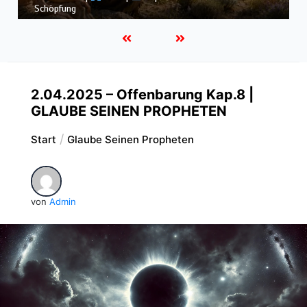
dem Sturm
2.04.2025 – Offenbarung Kap.8 |
GLAUBE SEINEN PROPHETEN
Start
Glaube Seinen Propheten
von
Admin