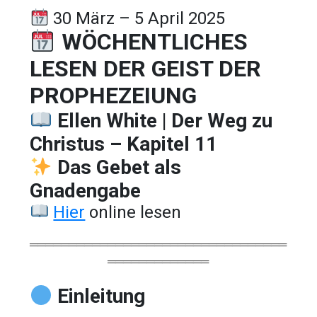
30 März – 5 April 2025
WÖCHENTLICHES
LESEN DER GEIST DER
PROPHEZEIUNG
Ellen White | Der Weg zu
Christus – Kapitel 11
Das Gebet als
Gnadengabe
Hier
online lesen
═════════════════════════════════
═════════════
Einleitung