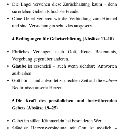
Die Engel verstehen diese Zurückhaltung kaum – denn
sie erleben Gebet als höchste Freude.
Ohne Gebet verlieren wir die Verbindung zum Himmel
und sind Versuchungen schutzlos ausgesetzt.
4.Bedingungen für Gebetserhörung (Absätze 11–18)
Ehrliches Verlangen nach Gott, Reue, Bekenntnis,
Vergebung gegenüber anderen.
Glaube
ist essenziell – auch wenn sichtbare Antworten
ausbleiben.
Gott hört – und antwortet zur rechten Zeit auf die
wahren
Bedürfnisse unserer Herzen.
5.Die Kraft des persönlichen und fortwährenden
Gebets (Absätze 19–25)
Gebet im stillen Kämmerlein hat besonderen Wert.
Ständige Herzensverbindung mit Gott ist möglich –