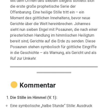
Mit dem Öffnen des siebten Siegels schließt sich
die erste große prophetische Serie der
Offenbarung. Eine heilige Stille tritt ein – ein
Moment des göttlichen Innehaltens, bevor neue
Gerichte über die Welt hereinbrechen. Johannes
sieht nun sieben Engel mit Posaunen, die nach einer
priesterlichen Handlung im himmlischen Heiligtum
bereit sind, Gerichte auf die Erde zu senden. Diese
Posaunen stehen symbolisch für göttliche Eingriffe
in die Geschichte – als Warnung, als Gericht und als
Ruf zur Umkehr.
═════════════════════════════════
═════════════
Kommentar
Die Stille im Himmel (V. 1):
Eine symbolische „halbe Stunde“ Stille: Ausdruck