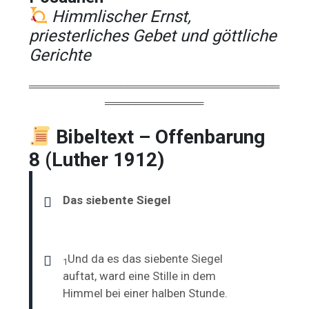
Himmlischer Ernst,
priesterliches Gebet und göttliche
Gerichte
═════════════════════════════════
═════════════
Bibeltext – Offenbarung
8 (Luther 1912)
Das siebente Siegel
Und da es das siebente Siegel
1
auftat, ward eine
Stille in dem
Himmel bei einer halben Stunde.