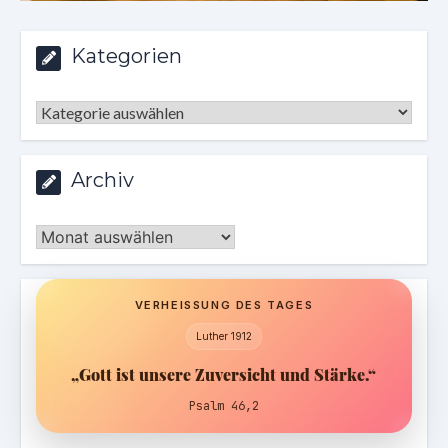
Kategorien
Kategorien
Archiv
Archiv
VERHEISSUNG DES TAGES
Luther 1912
„Gott ist unsere Zuversicht und Stärke.“
Psalm 46,2