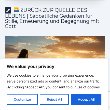
ZURÜCK ZUR QUELLE DES
LEBENS | Sabbatliche Gedanken für
Stille, Erneuerung und Begegnung mit
Gott
We value your privacy
We use cookies to enhance your browsing experience,
serve personalized ads or content, and analyze our traffic.
By clicking "Accept All", you consent to our use of cookies.
ZURÜCK ZUR QUELLE DES LEBENS |
Das Gebet, das
C
F
P
W
T
R
M
T
T
V
as
das Herz verändert |
7.Wie auch wir vergeben unsern
o
a
i
h
u
e
e
e
w
i
Customize
Reject All
Accept All
p
c
n
a
m
d
s
l
i
b
r
Schuldigern
d
T
y
e
t
t
b
d
s
e
t
e
e
L
b
e
s
l
i
e
g
t
r