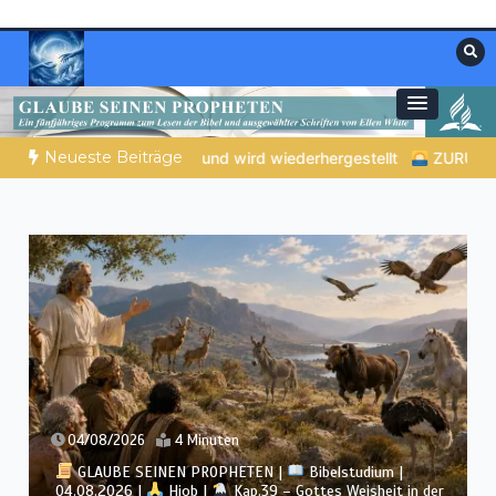
Zum
Inhalt
springen
Materialien, die stärken. Antworten, die
Christliche Ressourcen
leiten.
Neueste Beiträge
 ZUR QUELLE DES LEBENS |
Das Gebet, das das Herz veränder
03/08/2026
4 Minuten
GLAUBE SEINEN PROPHETEN |
Bibelstudium |
03.08.2026 |
Hiob |
Kap.38 – Gott antwortet aus