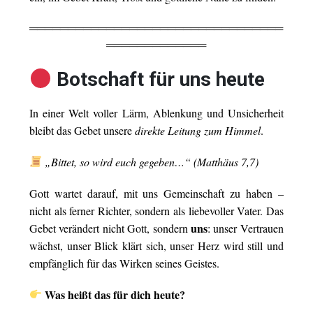
═════════════════════════════════
═════════════
Botschaft für uns heute
In einer Welt voller Lärm, Ablenkung und Unsicherheit
bleibt das Gebet unsere
direkte Leitung zum Himmel
.
„Bittet, so wird euch gegeben…“ (Matthäus 7,7)
Gott wartet darauf, mit uns Gemeinschaft zu haben –
nicht als ferner Richter, sondern als liebevoller Vater. Das
uns
Gebet verändert nicht Gott, sondern
: unser Vertrauen
wächst, unser Blick klärt sich, unser Herz wird still und
empfänglich für das Wirken seines Geistes.
Was heißt das für dich heute?