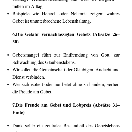
mitten im Alltag.
Beispiele wie Henoch oder Nehemia zeigen: wahres
Gebet ist ununterbrochene Lebenshaltung.
6.Die Gefahr vernachlässigten Gebets (Absätze 26–
30)
Gebetsmangel führt zur Entfremdung von Gott, zur
Schwächung des Glaubenslebens.
Wir sollen die Gemeinschaft der Gläubigen, Andacht und
Dienst verbinden.
Wer sich isoliert oder nur betet ohne zu handeln, verliert
die Freude am Gebet.
7.Die Freude am Gebet und Lobpreis (Absätze 31–
Ende)
Dank sollte ein zentraler Bestandteil des Gebetslebens