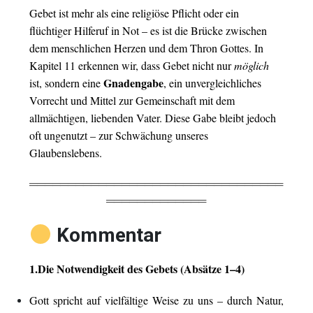
Gebet ist mehr als eine religiöse Pflicht oder ein
flüchtiger Hilferuf in Not – es ist die Brücke zwischen
dem menschlichen Herzen und dem Thron Gottes. In
Kapitel 11 erkennen wir, dass Gebet nicht nur
möglich
Gnadengabe
ist, sondern eine
, ein unvergleichliches
Vorrecht und Mittel zur Gemeinschaft mit dem
allmächtigen, liebenden Vater. Diese Gabe bleibt jedoch
oft ungenutzt – zur Schwächung unseres
Glaubenslebens.
═════════════════════════════════
═════════════
Kommentar
1.Die Notwendigkeit des Gebets (Absätze 1–4)
Gott spricht auf vielfältige Weise zu uns – durch Natur,