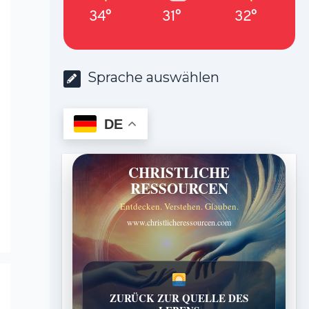
34°
31°
32°
Sprache auswählen
DE
CHRISTLICHE
RESSOURCEN
Entdecken. Verstehen. Glauben.
www.christlicheressourcen.com
ZURÜCK ZUR QUELLE DES