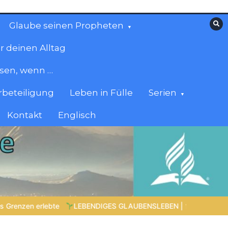
Glaube seinen Propheten
r deinen Alltag
esen, wenn …
beteiligung
Leben in Fülle
Serien
Kontakt
Englisch
EBEN |
Lektion 6.Geistliche Gaben |
6.4 Die Gabe der Zungenr