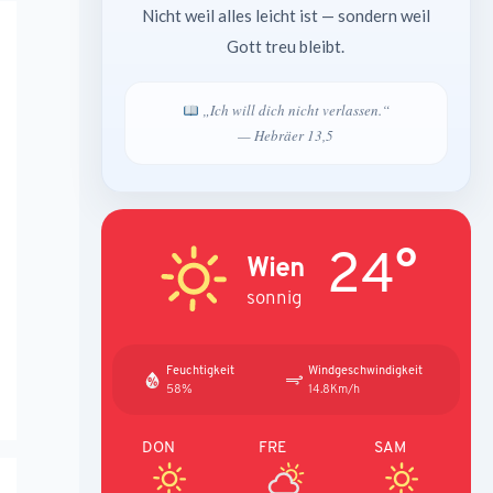
Nicht weil alles leicht ist — sondern weil
Gott treu bleibt.
„Ich will dich nicht verlassen.“
— Hebräer 13,5
24°
Wien
sonnig
Feuchtigkeit
Windgeschwindigkeit
58%
14.8Km/h
DON
FRE
SAM