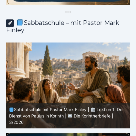
*
*
*
Sabbatschule – mit Pastor Mark
Finley
Sabbatschule mit Pastor Mark Finley |
Lektion 13: Bis
in Ewigkeit |
Im Glauben Wachsen | 2/2026
S