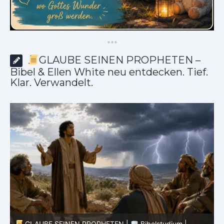
*
*
*
GLAUBE SEINEN PROPHETEN –
Bibel & Ellen White neu entdecken. Tief.
Klar. Verwandelt.
GLAUBE SEINEN PROPHETEN |
Bibelstudium |
01.08.2026 |
Hiob |
Kap.36 – Gott lehrt durch seine
3