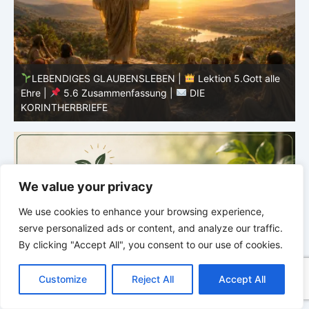
LEBENDIGES GLAUBENSLEBEN |
Lektion 5.Gott alle
Ehre |
5.5 Götzendienst überwinden |
DIE
E
KORINTHERBRIEFE
K
We value your privacy
We use cookies to enhance your browsing experience,
serve personalized ads or content, and analyze our traffic.
By clicking "Accept All", you consent to our use of cookies.
C
F
P
W
T
R
M
T
T
V
o
a
i
h
u
e
e
e
w
i
Customize
Reject All
Accept All
p
c
n
a
m
d
s
l
i
b
r
T
y
e
t
t
b
d
s
e
t
e
e
L
b
e
s
l
i
e
g
t
r