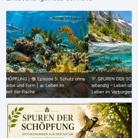
ne
SPUREN DER SCHÖPFUNG |
Episode 4: Kalt, aber
lebendig – Leben ohne konstante Körpertemperatur |
o
Leben im Verborgenen – Die Welt der Fische
i