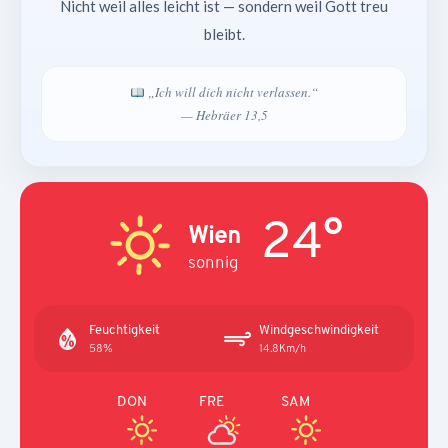
Nicht weil alles leicht ist — sondern weil Gott treu
bleibt.
„Ich will dich nicht verlassen.“
— Hebräer 13,5
24°
Wien
sonnig
Feuchtigkeit
Windgeschwindigkeit
58%
14.8Km/h
DON
FRE
SAM