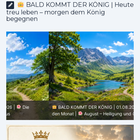
BALD KOMMT DER KÖNIG | Heute
treu leben – morgen dem König
begegnen
BALD KOMMT DER KÖNIG | 01.08.2026 | Einführung in
den Monat |
August – Heiligung und Charakterbildung
z