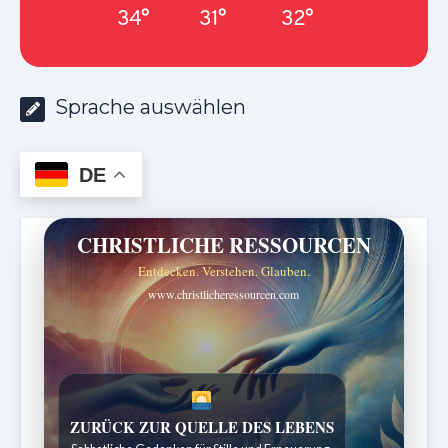
34°
31°
32°
Sprache auswählen
DE
CHRISTLICHE RESSOURCEN
Entdecken. Verstehen. Glauben.
www.christlicheressourcen.com
SPUREN DER SCHÖPFUNG