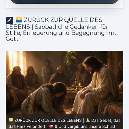
ZURÜCK ZUR QUELLE DES
LEBENS | Sabbatliche Gedanken für
Stille, Erneuerung und Begegnung mit
Gott
ZURÜCK ZUR QUELLE DES LEBENS |
Das Gebet, das
as
das Herz verändert |
5.Unser tägliches Brot gib uns
heute
d