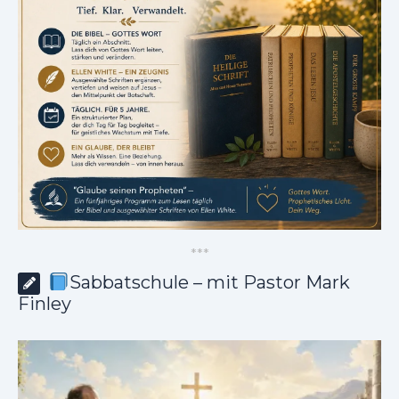
*
*
*
Sabbatschule – mit Pastor Mark
Finley