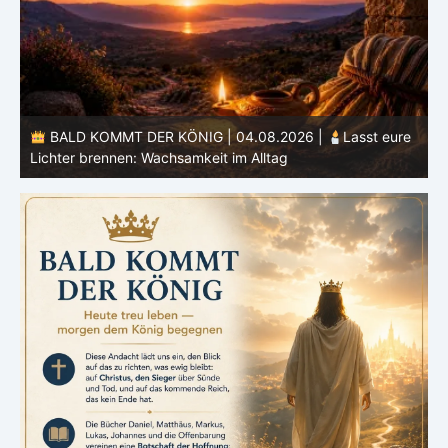
e
BALD KOMMT DER KÖNIG | 03.08.2026 |
Ein reines
Herz: Heiligung beginnt im Inneren
ä