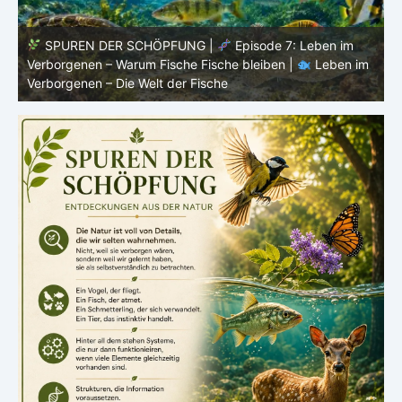
SPUREN DER SCHÖPFUNG |
Episode 6:
m
Fortpflanzung im offenen Raum – Ordnung ohne Nest |
P
Leben im Verborgenen – Die Welt der Fische
V