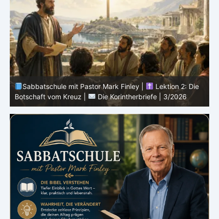
Sabbatschule mit Pastor Mark Finley |
Lektion 1: Der
Dienst von Paulus in Korinth |
Die Korintherbriefe |
3/2026
i