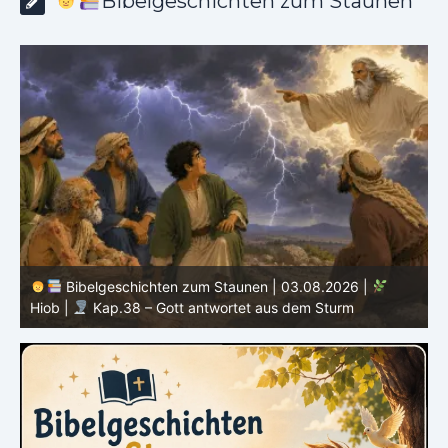
Bibelgeschichten zum Staunen
Bibelgeschichten zum Staunen | 02.08.2026 |
Hiob |
Kap.37 – Elihu staunt über Gottes Stimme im
Donner
H