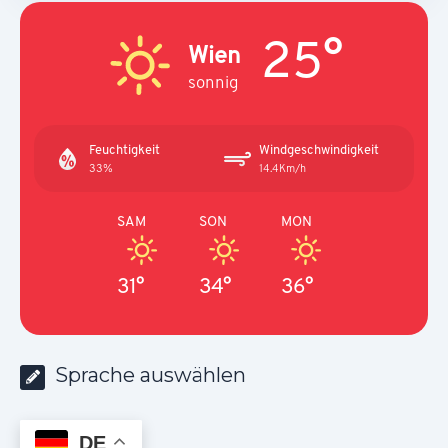
25°
Wien
sonnig
Feuchtigkeit
Windgeschwindigkeit
33%
14.4Km/h
SAM
SON
MON
31°
34°
36°
Sprache auswählen
DE