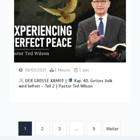
08/03/2025
1 Minute
1 Jahr
DER GROSSE KAMPF |
Kap. 40: Gottes Volk
wird befreit – Teil 2 | Pastor Ted Wilson
1
2
3
…
9
Weiter