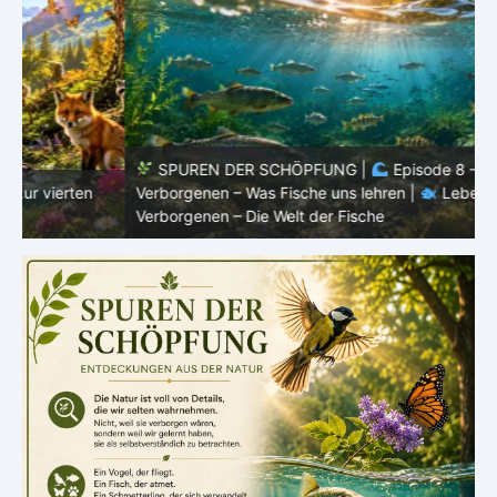
SPUREN DER SCHÖPFUNG |
Episode 8 – Leben im
Verborgenen – Was Fische uns lehren |
Leben im
V
Verborgenen – Die Welt der Fische
V