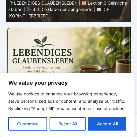
he
LEBENDIGES GLAUBENSLEBEN |
Lektion 6.Geistliche
Gaben |
6.3 Der bessere Weg |
DIE
G
KORINTHERBRIEFE
K
We value your privacy
We use cookies to enhance your browsing experience,
serve personalized ads or content, and analyze our traffic.
By clicking "Accept All", you consent to our use of cookies.
C
F
P
W
T
R
M
T
T
V
o
a
i
h
u
e
e
e
w
i
Customize
Reject All
Accept All
p
c
n
a
m
d
s
l
i
b
r
T
y
e
t
t
b
d
s
e
t
e
e
L
b
e
s
l
i
e
g
t
r