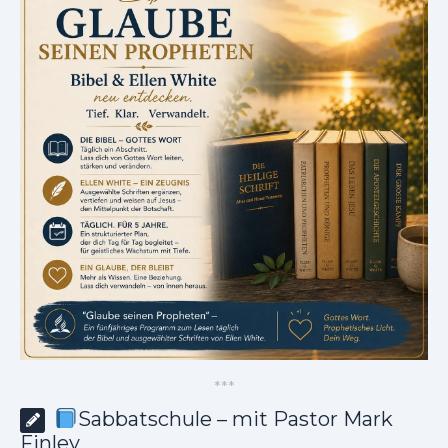
*
*
*
Sabbatschule – mit Pastor Mark
Finley