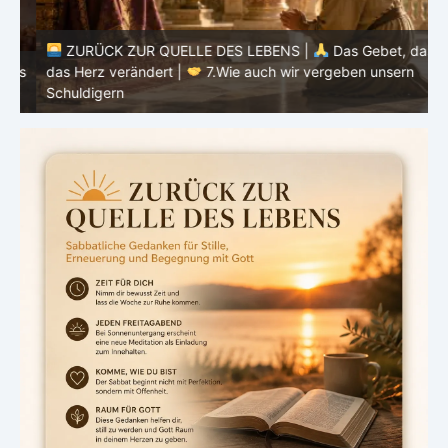
ZURÜCK ZUR QUELLE DES LEBENS |
Das Gebet, das
as
das Herz verändert |
7.Wie auch wir vergeben unsern
Schuldigern
d