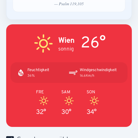
— Psalm 119,105
26°
Wien
sonnig
Feuchtigkeit
Windgeschwindigkeit
36%
16.6Km/h
FRE
SAM
SON
32°
30°
34°