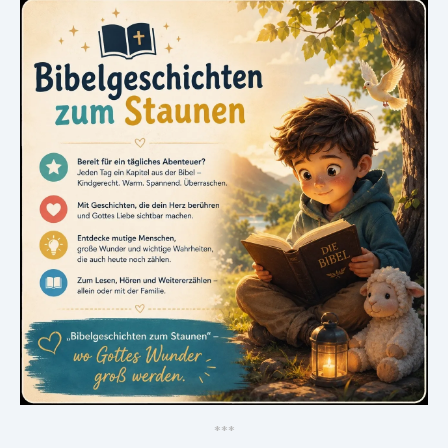
*
*
*