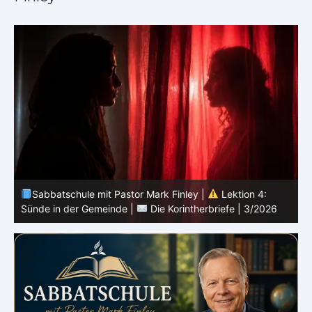
Sabbatschule mit Pastor Mark Finley |
Lektion 3:
Einheit in Christus |
Die Korintherbriefe | 3/2026
B