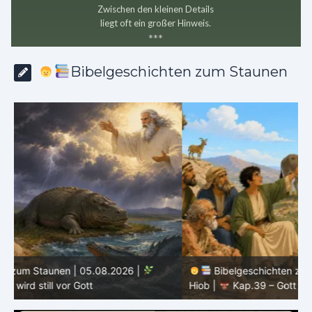
Zwischen den kleinen Details
liegt oft ein großer Hinweis.
*
*
*
Bibelgeschichten zum Staunen
Bibelgeschichten zum Staunen | 04.08.2026 |
Hiob |
Kap.39 – Gott zeigt Hiob die wilden Tiere
H