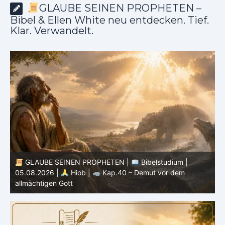
GLAUBE SEINEN PROPHETEN –
Bibel & Ellen White neu entdecken. Tief.
Klar. Verwandelt.
GLAUBE SEINEN PROPHETEN |
Bibelstudium |
04.08.2026 |
Hiob |
Kap.39 – Gottes Weisheit in der
0
Schöpfung
d