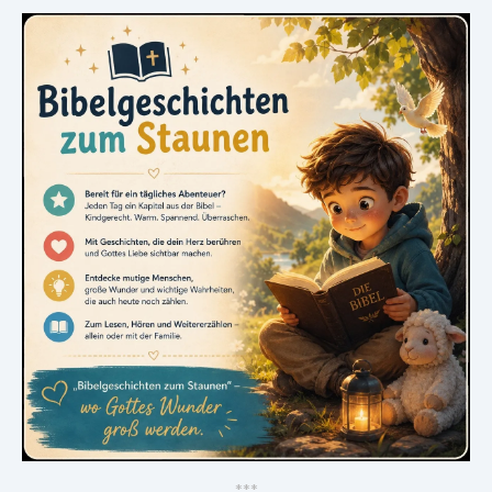
*
*
*