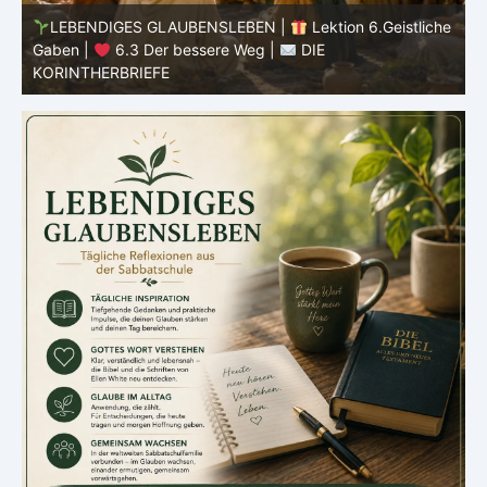
he
LEBENDIGES GLAUBENSLEBEN |
Lektion 6.Geistliche
Gaben |
6.3 Der bessere Weg |
DIE
G
KORINTHERBRIEFE
K