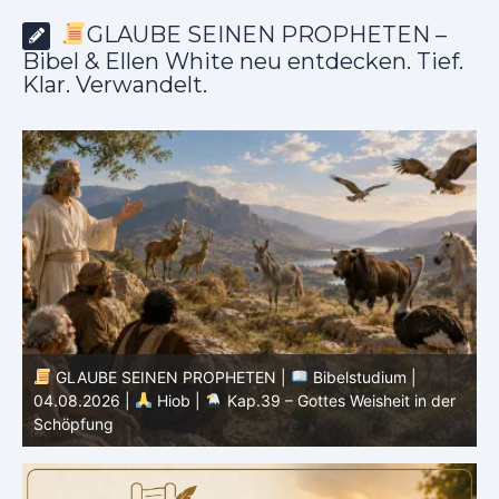
GLAUBE SEINEN PROPHETEN –
Bibel & Ellen White neu entdecken. Tief.
Klar. Verwandelt.
GLAUBE SEINEN PROPHETEN |
Bibelstudium |
04.08.2026 |
Hiob |
Kap.39 – Gottes Weisheit in der
0
Schöpfung
d