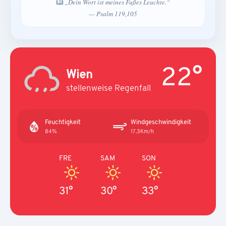
„Dein Wort ist meines Fußes Leuchte.“
— Psalm 119,105
22°
Wien
stellenweise Regenfall
Feuchtigkeit
Windgeschwindigkeit
84%
17.3Km/h
FRE
SAM
SON
31°
30°
33°