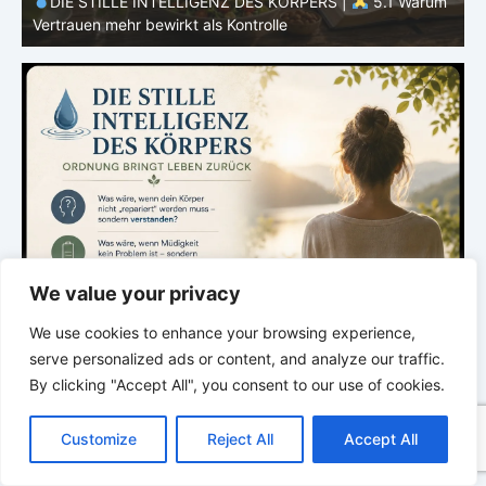
m
DIE STILLE INTELLIGENZ DES KÖRPERS |
5.1 Warum
Vertrauen mehr bewirkt als Kontrolle
E
We value your privacy
We use cookies to enhance your browsing experience,
serve personalized ads or content, and analyze our traffic.
By clicking "Accept All", you consent to our use of cookies.
C
F
P
W
T
R
M
T
T
V
o
a
i
h
u
e
e
e
w
i
Customize
Reject All
Accept All
p
c
n
a
m
d
s
l
i
b
r
T
y
e
t
t
b
d
s
e
t
e
e
L
b
e
s
l
i
e
g
t
r