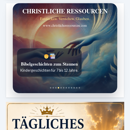
CHRISTLICHE RESSOURCEN
Entdecken. Verstehen. Glauben.
www.christlicheressourcen.com
Bibelgeschichten zum Staunen
Sabbatschule mit Pastor Mark Finley
Kindergeschichten für 7 bis 12 Jahre.
Wöchentliche Lektionen verständlich erklärt.