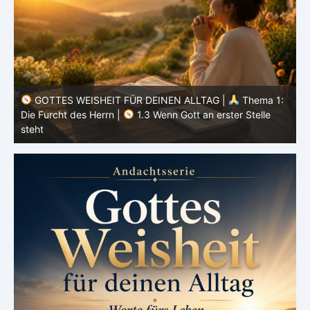
:
GOTTES WEISHEIT FÜR DEINEN ALLTAG |
Thema 1:
Die Furcht des Herrn |
1.2 Ehrfurcht statt Angst
D