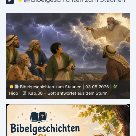
Bibelgeschichten zum Staunen | 02.08.2026 |
Hiob |
Kap.37 – Elihu staunt über Gottes Stimme im
Donner
H