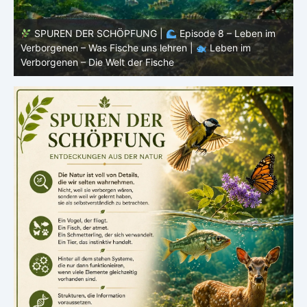
SPUREN DER SCHÖPFUNG |
Episode 7: Leben im
Verborgenen – Warum Fische Fische bleiben |
Leben im
F
Verborgenen – Die Welt der Fische
L