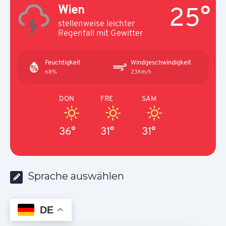
25°
Wien
stellenweise leichter
Regenfall mit Gewitter
Feuchtigkeit
Windgeschwindigkeit
68%
23Km/h
DON
FRE
SAM
36°
31°
31°
Sprache auswählen
DE