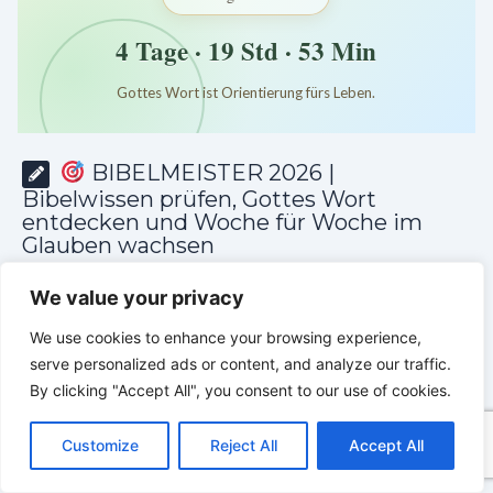
4 Tage · 19 Std · 53 Min
Gottes Wort ist Orientierung fürs Leben.
*
*
*
BIBELMEISTER 2026 |
Bibelwissen prüfen, Gottes Wort
entdecken und Woche für Woche im
Glauben wachsen
We value your privacy
We use cookies to enhance your browsing experience,
serve personalized ads or content, and analyze our traffic.
By clicking "Accept All", you consent to our use of cookies.
C
F
P
W
T
R
M
T
T
V
o
a
i
h
u
e
e
e
w
i
Customize
Reject All
Accept All
p
c
n
a
m
d
s
l
i
b
r
T
y
e
t
t
b
d
s
e
t
e
e
L
b
e
s
l
i
e
g
t
r