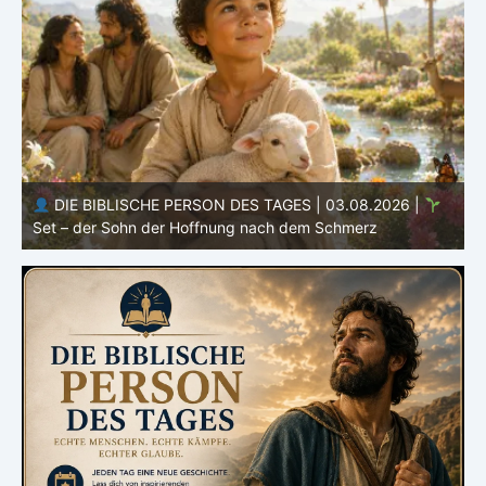
DIE BIBLISCHE PERSON DES TAGES | 02.08.2026 |
Eva – die erste Frau und Mutter aller Lebenden
A