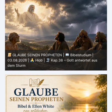
GLAUBE SEINEN PROPHETEN |
Geist der
Prophezeiung | 02 – 08.08.2026 |
Propheten und
Könige |
Kap. 16 : Der Untergang des Hauses Ahab
0