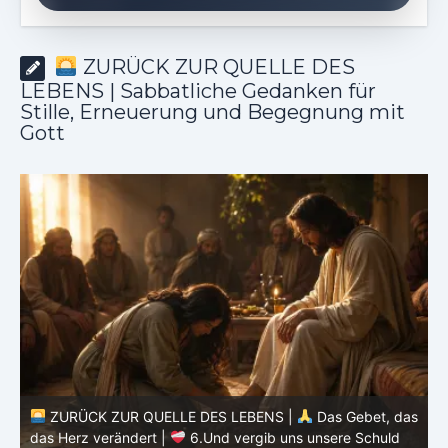
ZURÜCK ZUR QUELLE DES
LEBENS | Sabbatliche Gedanken für
Stille, Erneuerung und Begegnung mit
Gott
ZURÜCK ZUR QUELLE DES LEBENS |
Das Gebet, das
as
das Herz verändert |
5.Unser tägliches Brot gib uns
heute
d