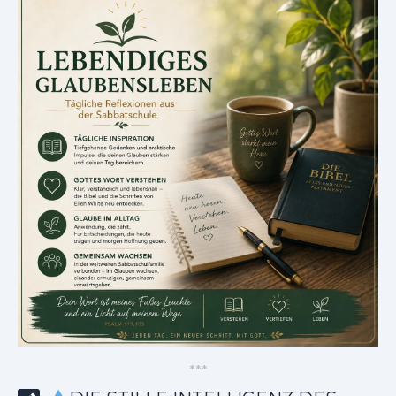
*
*
*