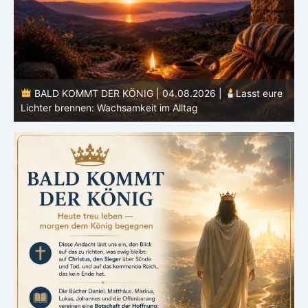
e
BALD KOMMT DER KÖNIG | 03.08.2026 |
Ein reines
Herz: Heiligung beginnt im Inneren
ä