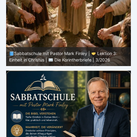
Sabbatschule mit Pastor Mark Finley |
Lektion 2: Die
D
Botschaft vom Kreuz |
Die Korintherbriefe | 3/2026
3