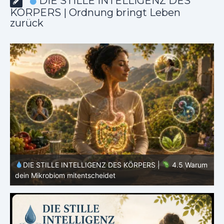
DIE STILLE INTELLIGENZ DES
KÖRPERS | Ordnung bringt Leben
zurück
m
DIE STILLE INTELLIGENZ DES KÖRPERS |
4.4 Warum
dein Körper nicht alles verwerten kann
d