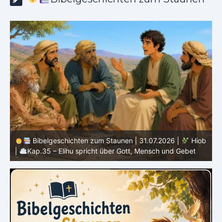
b
Bibelgeschichten zum Staunen | 30.07.2026 |
Hiob |
Kap.34 – Elihu spricht über Gottes Gerechtigkeit
|