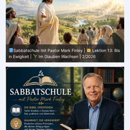
s
Sabbatschule mit Pastor Mark Finley |
Lektion 12:
Sprich von Gott |
Im Glauben Wachsen | 2/2026
R