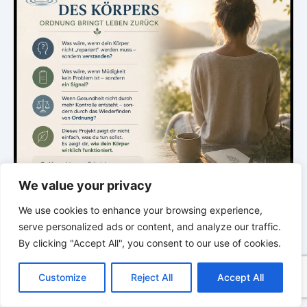
We value your privacy
We use cookies to enhance your browsing experience,
serve personalized ads or content, and analyze our traffic.
.
By clicking "Accept All", you consent to our use of cookies.
C
F
P
W
T
R
M
T
T
V
o
a
i
h
u
e
e
e
w
i
Customize
Reject All
Accept All
p
c
n
a
m
d
s
l
i
b
r
DIE STILLE INTELLIGENZ DES KÖRPERS
T
y
e
t
t
b
d
s
e
t
e
e
L
b
e
s
l
i
e
g
t
r
Ordnung bringt Leben zurück