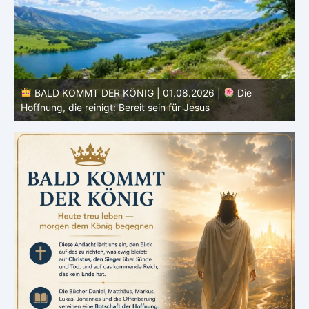
BALD KOMMT DER KÖNIG | 01.08.2026 | Einführung in
den Monat |
August – Heiligung und Charakterbildung
z