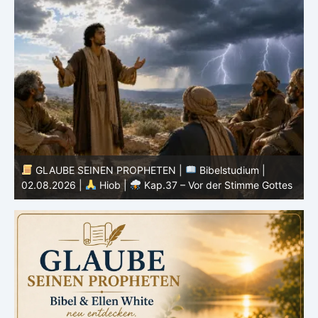
GLAUBE SEINEN PROPHETEN |
Bibelstudium |
01.08.2026 |
Hiob |
Kap.36 – Gott lehrt durch seine
3
s
Wege
u