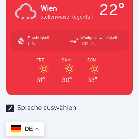
22°
Wien
stellenweise Regenfall
Feuchtigkeit
Windgeschwindigkeit
84%
17.3Km/h
FRE
SAM
SON
31°
30°
33°
Sprache auswählen
DE