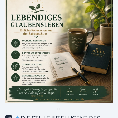
*
*
*