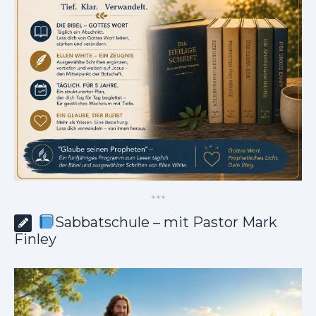
*
*
*
Sabbatschule – mit Pastor Mark
Finley