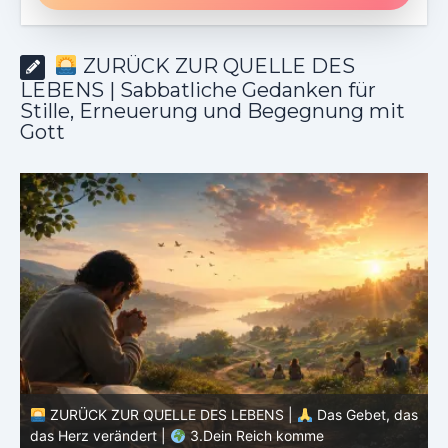
ZURÜCK ZUR QUELLE DES
LEBENS | Sabbatliche Gedanken für
Stille, Erneuerung und Begegnung mit
Gott
as
ZURÜCK ZUR QUELLE DES LEBENS |
Das Gebet, das
das Herz verändert |
2.Geheiligt werde dein Name
d