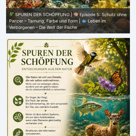
ne
SPUREN DER SCHÖPFUNG |
Episode 4: Kalt, aber
lebendig – Leben ohne konstante Körpertemperatur |
o
Leben im Verborgenen – Die Welt der Fische
i