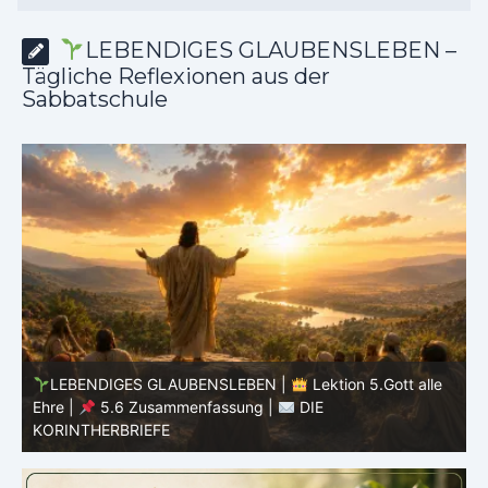
LEBENDIGES GLAUBENSLEBEN –
Tägliche Reflexionen aus der
Sabbatschule
LEBENDIGES GLAUBENSLEBEN |
Lektion 5.Gott alle
Ehre |
5.5 Götzendienst überwinden |
DIE
E
KORINTHERBRIEFE
K