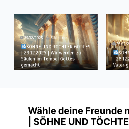
29/12/2025
5 Minuten
28/12/
SÖHNE UND TÖCHTER GOTTES
| 29.12.2025 | Wir werden zu
SÖH
Säulen im Tempel Gottes
| 28.12
gemacht
Vater g
Wähle deine Freunde m
| SÖHNE UND TÖCHT