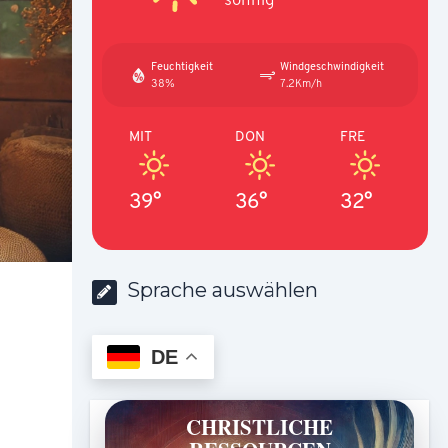
Feuchtigkeit
Windgeschwindigkeit
38%
7.2Km/h
MIT
DON
FRE
39°
36°
32°
Sprache auswählen
DE
CHRISTLICHE