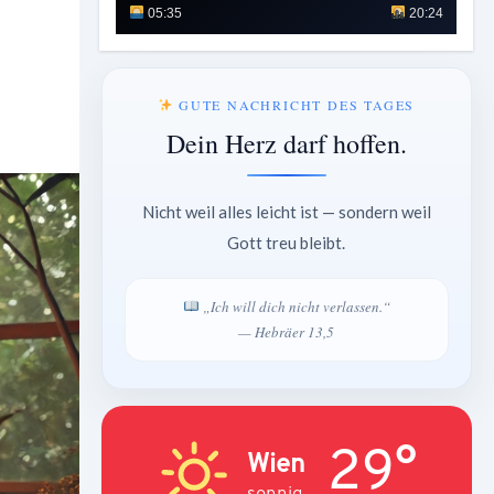
05:35
20:24
GUTE NACHRICHT DES TAGES
Dein Herz darf hoffen.
Nicht weil alles leicht ist — sondern weil
Gott treu bleibt.
„Ich will dich nicht verlassen.“
— Hebräer 13,5
29°
Wien
sonnig