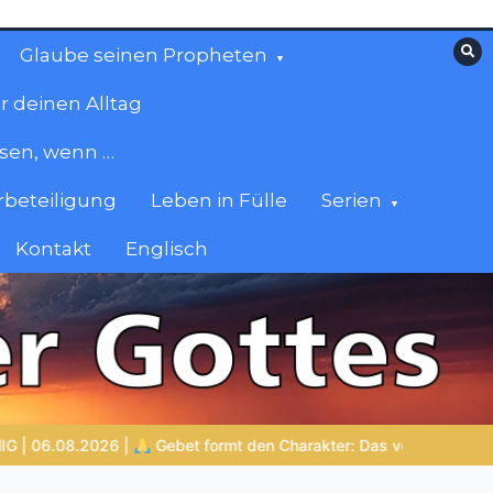
Glaube seinen Propheten
r deinen Alltag
esen, wenn …
beteiligung
Leben in Fülle
Serien
Kontakt
Englisch
 verborgene Leben mit Gott
NOCH WACH? | 05.08.2026 |
Wa