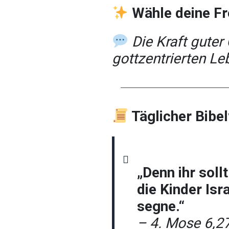
Wähle deine Fr
Die Kraft guter
gottzentrierten Le
────────────────────
Täglicher Bibe
„Denn ihr sol
die Kinder Isr
segne.“
– 4. Mose 6,2