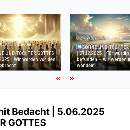
27/12/2025
6 Minuten
2025
5 Minuten
SÖHNE UND TÖCHTER
NE UND TÖCHTER GOTTES
| 27.12.2025 | Für würdig
.2025 | Wir werden vor den
befunden – wir werden 
ebracht
wandeln
it Bedacht | 5.06.2025
ER GOTTES