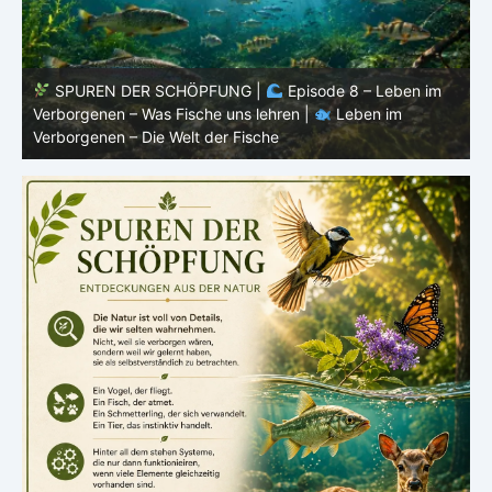
SPUREN DER SCHÖPFUNG |
Episode 7: Leben im
Verborgenen – Warum Fische Fische bleiben |
Leben im
F
Verborgenen – Die Welt der Fische
L