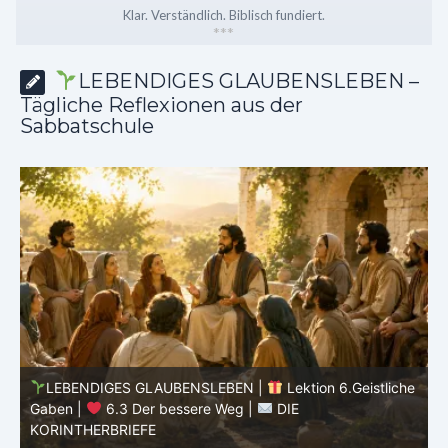
Klar. Verständlich. Biblisch fundiert.
*
*
*
LEBENDIGES GLAUBENSLEBEN –
Tägliche Reflexionen aus der
Sabbatschule
he
LEBENDIGES GLAUBENSLEBEN |
Lektion 6.Geistliche
Gaben |
6.2 Einheit durch Vielfalt |
DIE
G
KORINTHERBRIEFE
K