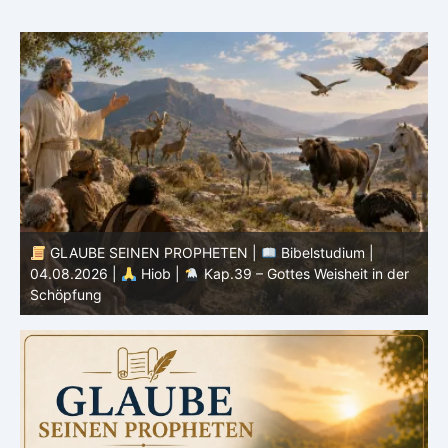
GLAUBE SEINEN PROPHETEN |
Bibelstudium |
r
03.08.2026 |
Hiob |
Kap.38 – Gott antwortet aus
P
dem Sturm
K