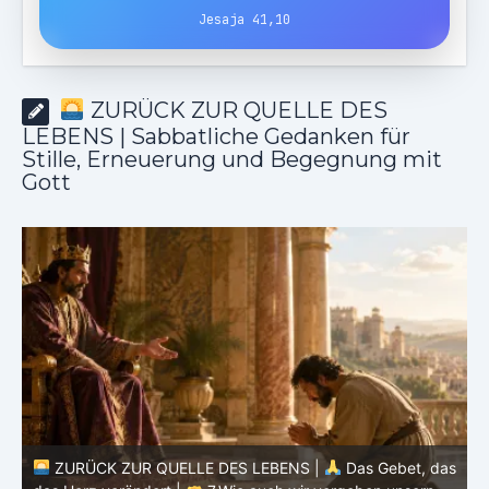
Jesaja 41,10
ZURÜCK ZUR QUELLE DES
LEBENS | Sabbatliche Gedanken für
Stille, Erneuerung und Begegnung mit
Gott
as