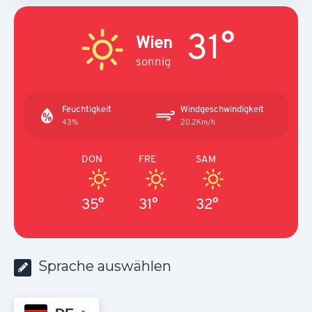
31°
Wien
sonnig
Feuchtigkeit
Windgeschwindigkeit
43%
20.2Km/h
DON
FRE
SAM
35°
31°
32°
Sprache auswählen