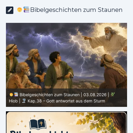
Bibelgeschichten zum Staunen
Bibelgeschichten zum Staunen | 02.08.2026 |
Hiob |
Kap.37 – Elihu staunt über Gottes Stimme im
Donner
H