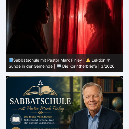
Sabbatschule mit Pastor Mark Finley |
Lektion 3:
Einheit in Christus |
Die Korintherbriefe | 3/2026
B