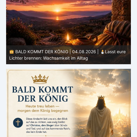
e
BALD KOMMT DER KÖNIG | 03.08.2026 |
Ein reines
Herz: Heiligung beginnt im Inneren
ä