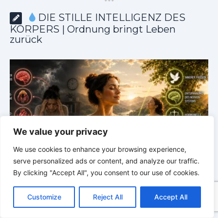
*
*
*
DIE STILLE INTELLIGENZ DES
KÖRPERS | Ordnung bringt Leben
zurück
We value your privacy
We use cookies to enhance your browsing experience,
serve personalized ads or content, and analyze our traffic.
By clicking "Accept All", you consent to our use of cookies.
m
DIE STILLE INTELLIGENZ DES KÖRPERS |
5.1 Warum
C
F
P
W
T
R
M
T
T
V
Vertrauen mehr bewirkt als Kontrolle
E
o
a
i
h
u
e
e
e
w
i
Customize
Reject All
Accept All
p
c
n
a
m
d
s
l
i
b
r
T
y
e
t
t
b
d
s
e
t
e
e
L
b
e
s
l
i
e
g
t
r