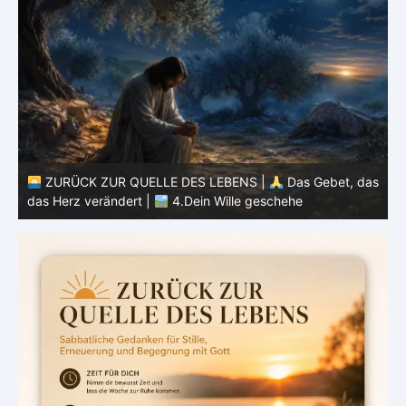
as
ZURÜCK ZUR QUELLE DES LEBENS |
Das Gebet, das
das Herz verändert |
3.Dein Reich komme
d