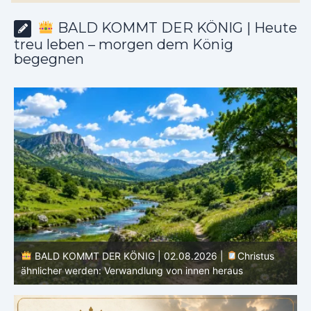
BALD KOMMT DER KÖNIG | Heute
treu leben – morgen dem König
begegnen
BALD KOMMT DER KÖNIG | 01.08.2026 |
Die
Hoffnung, die reinigt: Bereit sein für Jesus
d