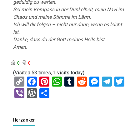
geduldig zu warten.
Sei mein Kompass in der Dunkelheit, mein Navi im
Chaos und meine Stimme im Lärm.
Ich will dir folgen – nicht nur dann, wenn es leicht
ist.
Danke, dass du der Gott meines Heils bist.
Amen.
0
0
(Visited 53 times, 1 visits today)
C
F
Pi
W
T
R
M
T
T
o
a
nt
h
u
e
es
el
wi
Vi
W
T
py
ce
er
at
m
d
se
e
tt
b
or
eil
Li
b
es
s
bl
di
n
gr
er
er
d
e
n
o
t
A
r
t
g
a
Herzanker
Pr
n
k
o
p
er
m
es