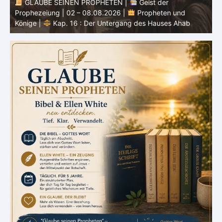
GLAUBE SEINEN PROPHETEN |
Bibelstudium |
0
02.08.2026 |
Hiob |
Kap.37 – Vor der Stimme Gottes
W