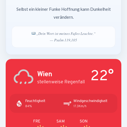
Selbst ein kleiner Funke Hoffnung kann Dunkelheit
verändern.
„Dein Wort ist meines Fußes Leuchte.“
— Psalm 119,105
22°
Wien
stellenweise Regenfall
Feuchtigkeit
Windgeschwindigkeit
84%
17.3Km/h
FRE
SAM
SON