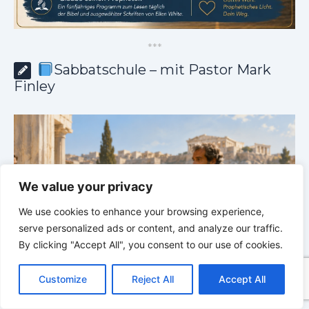
*
*
*
Sabbatschule – mit Pastor Mark
Finley
We value your privacy
We use cookies to enhance your browsing experience,
serve personalized ads or content, and analyze our traffic.
By clicking "Accept All", you consent to our use of cookies.
C
F
P
W
T
R
M
T
T
V
o
a
i
h
u
e
e
e
w
i
Customize
Reject All
Accept All
p
c
n
a
m
d
s
l
i
b
r
Sabbatschule mit Pastor Mark Finley |
Lektion 13: Bis
T
y
e
t
t
b
d
s
e
t
e
in Ewigkeit |
Im Glauben Wachsen | 2/2026
S
e
L
b
e
s
l
i
e
g
t
r