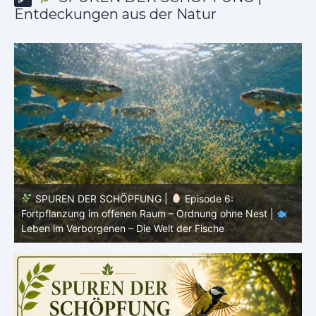
Entdeckungen aus der Natur
SPUREN DER SCHÖPFUNG |
Episode 5: Schutz ohne
Panzer – Tarnung, Farbe und Form |
Leben im
l
Verborgenen – Die Welt der Fische
L