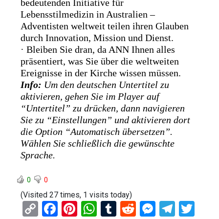
bedeutenden Initiative für
Lebensstilmedizin in Australien –
Adventisten weltweit teilen ihren Glauben
durch Innovation, Mission und Dienst.
· Bleiben Sie dran, da ANN Ihnen alles
präsentiert, was Sie über die weltweiten
Ereignisse in der Kirche wissen müssen.
Info:
Um den deutschen Untertitel zu
aktivieren, gehen Sie im Player auf
“Untertitel” zu drücken, dann navigieren
Sie zu “Einstellungen” und aktivieren dort
die Option “Automatisch übersetzen”.
Wählen Sie schließlich die gewünschte
Sprache.
0
0
(Visited 27 times, 1 visits today)
C
F
Pi
W
T
R
M
T
T