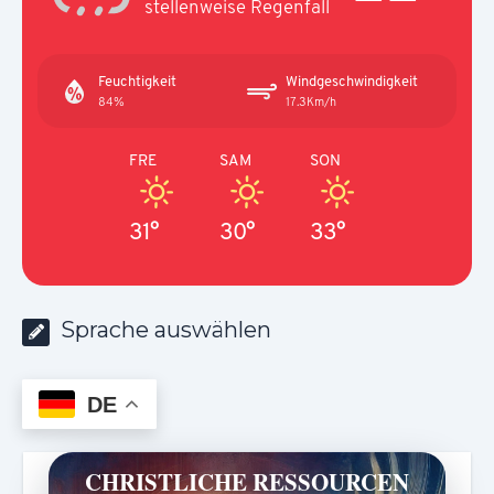
stellenweise Regenfall
Feuchtigkeit
Windgeschwindigkeit
84%
17.3Km/h
FRE
SAM
SON
31°
30°
33°
Sprache auswählen
DE
CHRISTLICHE RESSOURCEN