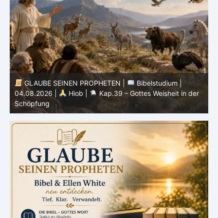
GLAUBE SEINEN PROPHETEN |
Bibelstudium |
04.08.2026 |
Hiob |
Kap.39 – Gottes Weisheit in der
0
Schöpfung
d