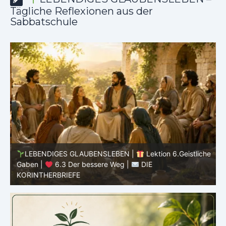
Tägliche Reflexionen aus der
Sabbatschule
he
LEBENDIGES GLAUBENSLEBEN |
Lektion 6.Geistliche
Gaben |
6.3 Der bessere Weg |
DIE
G
KORINTHERBRIEFE
K