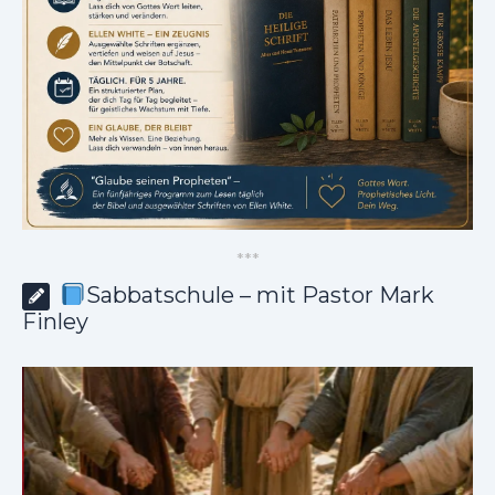
*
*
*
Sabbatschule – mit Pastor Mark
Finley