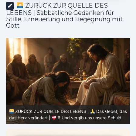
ZURÜCK ZUR QUELLE DES
LEBENS | Sabbatliche Gedanken für
Stille, Erneuerung und Begegnung mit
Gott
as
ZURÜCK ZUR QUELLE DES LEBENS |
Das Gebet, das
d
das Herz verändert |
6.Und vergib uns unsere Schuld
h