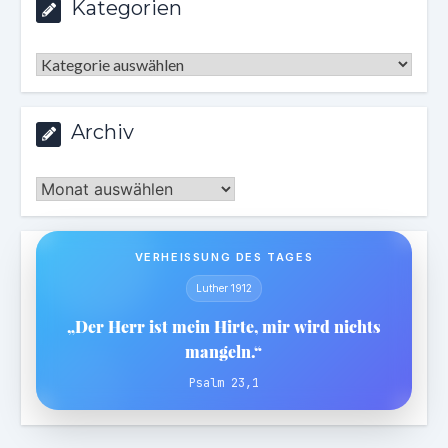
Kategorien
Kategorien
Archiv
Archiv
VERHEISSUNG DES TAGES
Luther 1912
„Der Herr ist mein Hirte, mir wird nichts
mangeln.“
Psalm 23,1