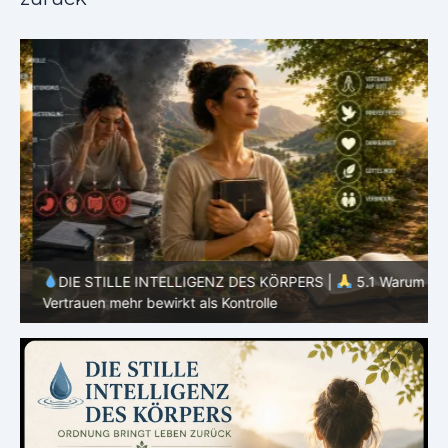
m
DIE STILLE INTELLIGENZ DES KÖRPERS |
5.1 Warum
Vertrauen mehr bewirkt als Kontrolle
E