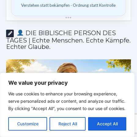
Verstehen statt bekämpfen · Ordnung statt Kontrolle
*
*
*
DIE BIBLISCHE PERSON DES
TAGES | Echte Menschen. Echte Kämpfe.
Echter Glaube.
We value your privacy
We use cookies to enhance your browsing experience,
serve personalized ads or content, and analyze our traffic.
By clicking "Accept All", you consent to our use of cookies.
C
F
P
W
T
R
M
T
T
V
o
a
i
h
u
e
e
e
w
i
Customize
Reject All
Accept All
p
c
n
a
m
d
s
l
i
b
r
T
DIE BIBLISCHE PERSON DES TAGES | 05.08.2026 |
y
e
t
t
b
d
s
e
t
e
e
Laban – der Mann, der andere überlistete und selbst
M
L
b
e
s
l
i
e
g
t
r