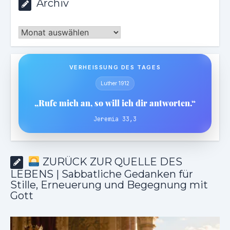
Archiv
Archiv
VERHEISSUNG DES TAGES
Luther 1912
„Rufe mich an, so will ich dir antworten.“
Jeremia 33,3
ZURÜCK ZUR QUELLE DES
LEBENS | Sabbatliche Gedanken für
Stille, Erneuerung und Begegnung mit
Gott