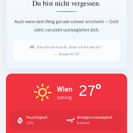
Du bist nicht vergessen.
Auch wenn dein Weg gerade schwer erscheint — Gott
sieht, versteht und begleitet dich.
„Fürchte dich nicht, denn ich bin mit dir.“
— Jesaja 41,10
27°
Wien
sonnig
Feuchtigkeit
Windgeschwindigkeit
32%
8.6Km/h