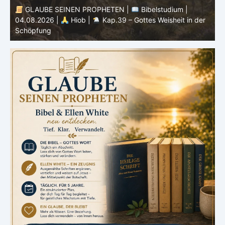
GLAUBE SEINEN PROPHETEN |
Bibelstudium |
04.08.2026 |
Hiob |
Kap.39 – Gottes Weisheit in der
0
Schöpfung
d