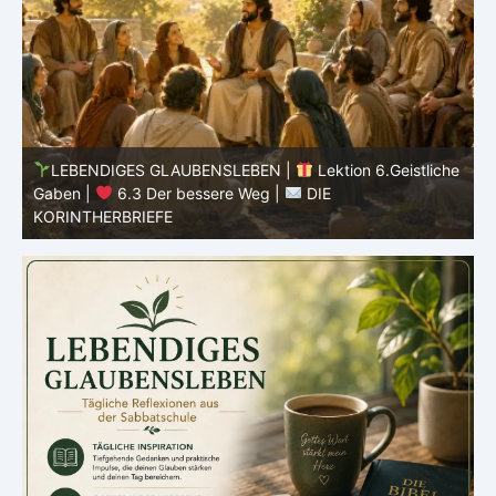
he
LEBENDIGES GLAUBENSLEBEN |
Lektion 6.Geistliche
Gaben |
6.3 Der bessere Weg |
DIE
G
KORINTHERBRIEFE
K