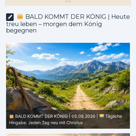
*
*
*
BALD KOMMT DER KÖNIG | Heute
treu leben – morgen dem König
begegnen
BALD KOMMT DER KÖNIG | 05.08.2026 |
Tägliche
Hingabe: Jeden Tag neu mit Christus
L