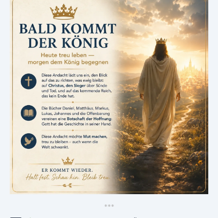
*
*
*