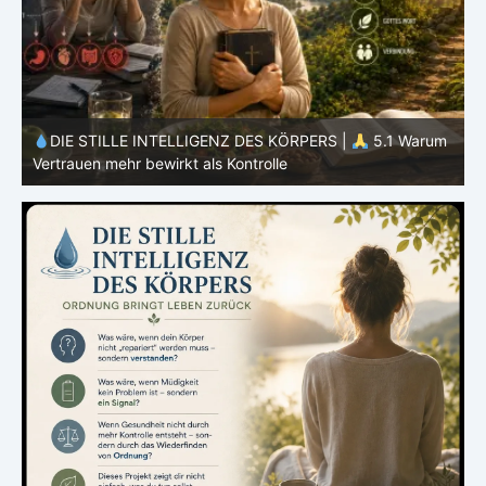
m
DIE STILLE INTELLIGENZ DES KÖRPERS |
5.1 Warum
Vertrauen mehr bewirkt als Kontrolle
E