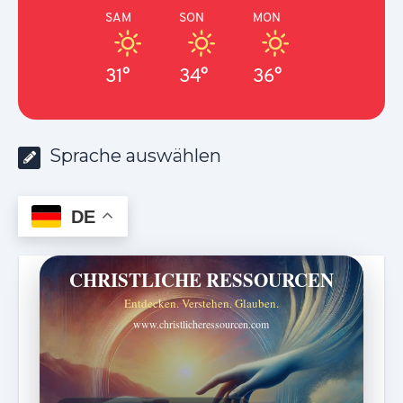
SAM
SON
MON
31°
34°
36°
Sprache auswählen
DE
CHRISTLICHE RESSOURCEN
Entdecken. Verstehen. Glauben.
www.christlicheressourcen.com