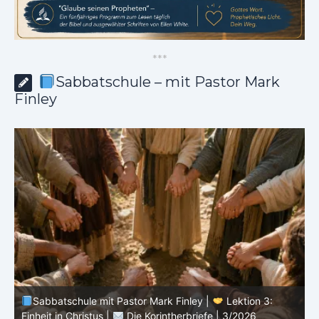
*
*
*
Sabbatschule – mit Pastor Mark
Finley
Sabbatschule mit Pastor Mark Finley |
Lektion 3:
Einheit in Christus |
Die Korintherbriefe | 3/2026
B