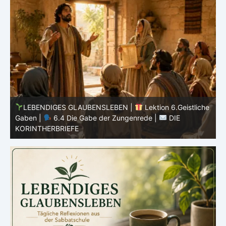
he
LEBENDIGES GLAUBENSLEBEN |
Lektion 6.Geistliche
Gaben |
6.4 Die Gabe der Zungenrede |
DIE
G
KORINTHERBRIEFE
K