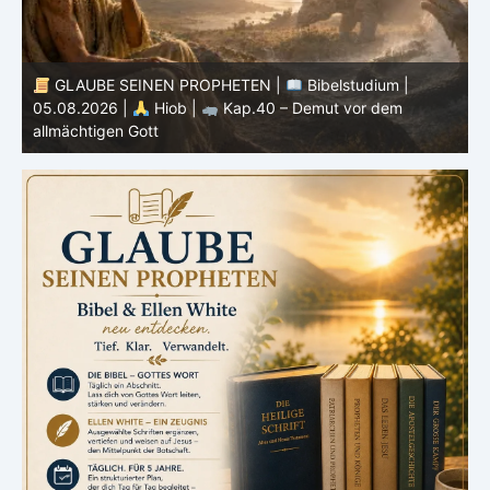
GLAUBE SEINEN PROPHETEN |
Bibelstudium |
05.08.2026 |
Hiob |
Kap.40 – Demut vor dem
0
allmächtigen Gott
S