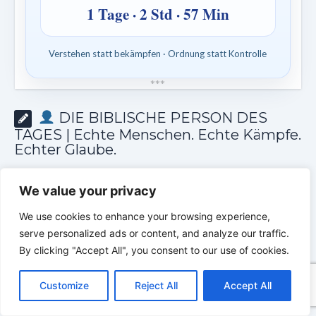
1 Tage · 2 Std · 57 Min
Verstehen statt bekämpfen · Ordnung statt Kontrolle
*
*
*
DIE BIBLISCHE PERSON DES
TAGES | Echte Menschen. Echte Kämpfe.
Echter Glaube.
We value your privacy
We use cookies to enhance your browsing experience,
serve personalized ads or content, and analyze our traffic.
By clicking "Accept All", you consent to our use of cookies.
C
F
P
W
T
R
M
T
T
V
o
a
i
h
u
e
e
e
w
i
Customize
Reject All
Accept All
p
c
n
a
m
d
s
l
i
b
r
T
y
e
t
t
b
d
s
e
t
e
e
L
b
e
s
l
i
e
g
t
r