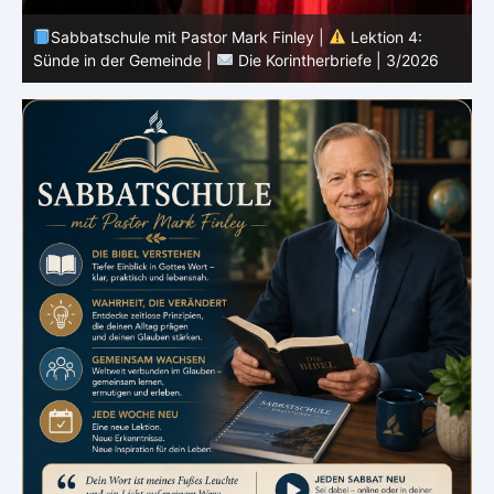
t
Sabbatschule mit Pastor Mark Finley |
Lektion 4:
Sünde in der Gemeinde |
Die Korintherbriefe | 3/2026
E