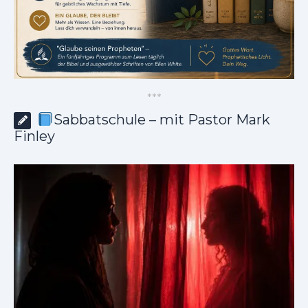
*
*
*
Sabbatschule – mit Pastor Mark
Finley