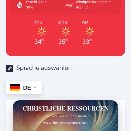
Feuchtigkeit
Windgeschwindigkeit
30%
10.8Km/h
SON
MON
DIE
34°
35°
33°
Sprache auswählen
DE
CHRISTLICHE RESSOURCEN
Entdecken. Verstehen. Glauben.
www.christlicheressourcen.com