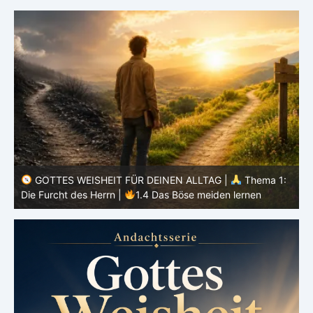
GOTTES WEISHEIT FÜR DEINEN ALLTAG |
Thema 1:
:
Die Furcht des Herrn |
1.3 Wenn Gott an erster Stelle
steht
D