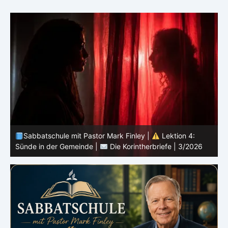
Sabbatschule mit Pastor Mark Finley |
Lektion 3:
Einheit in Christus |
Die Korintherbriefe | 3/2026
B