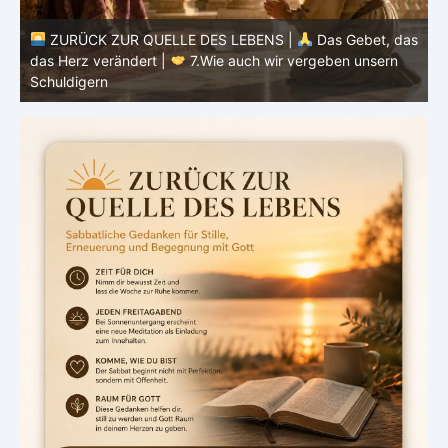
as
ZURÜCK ZUR QUELLE DES LEBENS |
Das Gebet, das
d
das Herz verändert |
6.Und vergib uns unsere Schuld
h