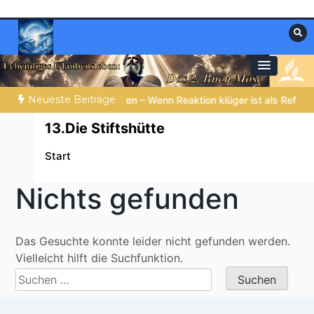
Zum
Inhalt
springen
Materialien, die stärken. Antworten, die
Christliche Ressourcen
leiten.
Neueste Beiträge
LISCHE PERSON DES TAGES | 06.08.2026 |
Dina – die Tochter J
13.Die Stiftshütte
Start
Nichts gefunden
Das Gesuchte konnte leider nicht gefunden werden.
Vielleicht hilft die Suchfunktion.