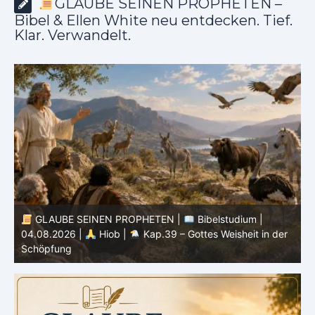
GLAUBE SEINEN PROPHETEN –
Bibel & Ellen White neu entdecken. Tief.
Klar. Verwandelt.
GLAUBE SEINEN PROPHETEN |
Bibelstudium |
r
03.08.2026 |
Hiob |
Kap.38 – Gott antwortet aus
P
dem Sturm
K