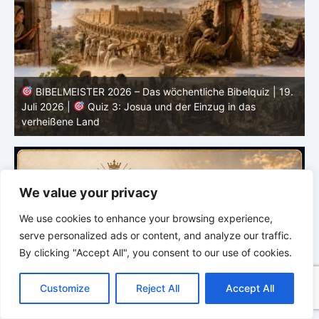
.
BIBELMEISTER 2026 – Das wöchentliche Bibelquiz | 12.
Juli 2026 |
Quiz 2 – Mose, Aaron und der Auszug aus
Ägypten
J
We value your privacy
We use cookies to enhance your browsing experience,
serve personalized ads or content, and analyze our traffic.
By clicking "Accept All", you consent to our use of cookies.
C
F
P
W
T
R
M
T
T
V
o
a
i
h
u
e
e
e
w
i
Customize
Reject All
Accept All
p
c
n
a
m
d
s
l
i
b
r
T
y
e
t
t
b
d
s
e
t
e
e
L
b
e
s
l
i
e
g
t
r