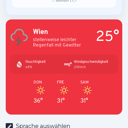
— Hebräer 13,5
25°
Wien
stellenweise leichter
Regenfall mit Gewitter
Feuchtigkeit
Windgeschwindigkeit
68%
23Km/h
DON
FRE
SAM
36°
31°
31°
Sprache auswählen