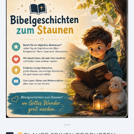
*
*
*