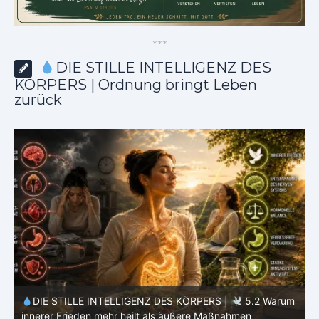
*
*
*
DIE STILLE INTELLIGENZ DES
KÖRPERS | Ordnung bringt Leben
zurück
m
DIE STILLE INTELLIGENZ DES KÖRPERS |
5.1 Warum
Vertrauen mehr bewirkt als Kontrolle
E