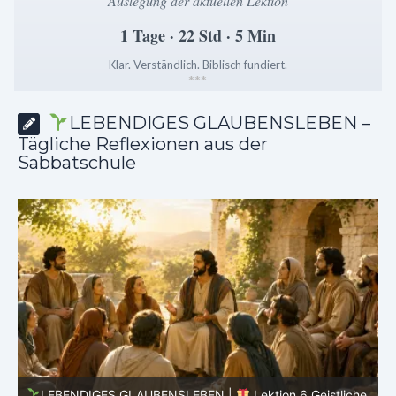
Auslegung der aktuellen Lektion
1 Tage · 22 Std · 5 Min
Klar. Verständlich. Biblisch fundiert.
*
*
*
LEBENDIGES GLAUBENSLEBEN –
Tägliche Reflexionen aus der
Sabbatschule
he
LEBENDIGES GLAUBENSLEBEN |
Lektion 6.Geistliche