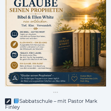
*
*
*
Sabbatschule – mit Pastor Mark
Finley