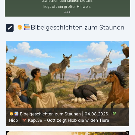
Zwischen den kleinen Details
liegt oft ein großer Hinweis.
*
*
*
Bibelgeschichten zum Staunen
Bibelgeschichten zum Staunen | 03.08.2026 |
H
Hiob |
Kap.38 – Gott antwortet aus dem Sturm
D