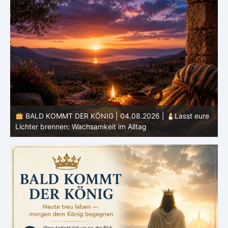
e
BALD KOMMT DER KÖNIG | 03.08.2026 |
Ein reines
Herz: Heiligung beginnt im Inneren
ä