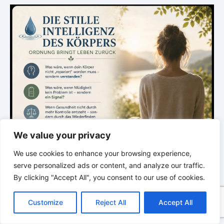
We value your privacy
We use cookies to enhance your browsing experience,
serve personalized ads or content, and analyze our traffic.
By clicking "Accept All", you consent to our use of cookies.
C
F
P
W
T
R
M
T
T
V
o
a
i
h
u
e
e
e
w
i
Customize
Reject All
Accept All
p
c
n
a
m
d
s
l
i
b
r
T
y
e
t
t
b
d
s
e
t
e
.
e
L
b
e
s
l
i
e
g
t
r