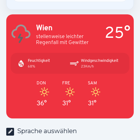
25°
Wien
stellenweise leichter
Regenfall mit Gewitter
Feuchtigkeit
Windgeschwindigkeit
68%
23Km/h
DON
FRE
SAM
36°
31°
31°
Sprache auswählen