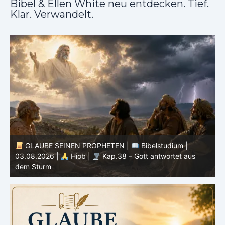
Bibel & Ellen White neu entdecken. Tief.
Klar. Verwandelt.
GLAUBE SEINEN PROPHETEN |
Geist der
Prophezeiung | 02 – 08.08.2026 |
Propheten und
Könige |
Kap. 16 : Der Untergang des Hauses Ahab