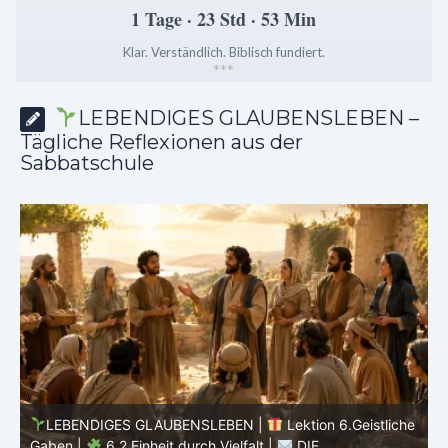
1 Tage · 23 Std · 53 Min
Klar. Verständlich. Biblisch fundiert.
*
*
*
LEBENDIGES GLAUBENSLEBEN –
Tägliche Reflexionen aus der
Sabbatschule
EN |
Lektion 6.Geistliche
LEBENDIGES GLAUBENSLEBEN |
lfalt |
DIE
Gaben |
6.1 Vielfältige Gaben |