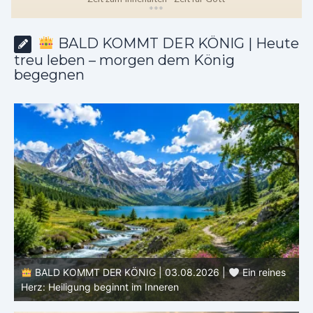
*
*
*
BALD KOMMT DER KÖNIG | Heute
treu leben – morgen dem König
begegnen
LD KOMMT DER KÖNIG | 03.08.2026 |
Ein reines
BALD KO
 Heiligung beginnt im Inneren
ähnlicher w