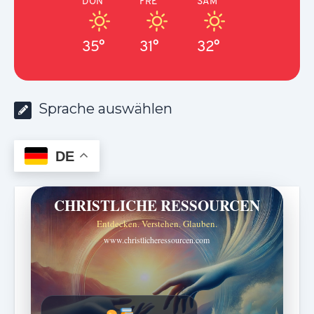
DON
FRE
SAM
35°
31°
32°
Sprache auswählen
DE
CHRISTLICHE RESSOURCEN
Entdecken. Verstehen. Glauben.
www.christlicheressourcen.com