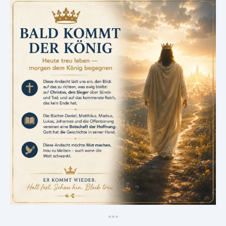
*
*
*