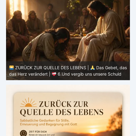
ZURÜCK ZUR QU
UR QUELLE DES LEBENS |
Das Gebet, das
das Herz veränder
ändert |
6.Und vergib uns unsere Schuld
heute