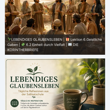
he
LEBENDIGES GLAUBENSLEBEN |
Lektion 6.Geistliche
Gaben |
6.2 Einheit durch Vielfalt |
DIE
G
KORINTHERBRIEFE
K