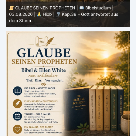
GLAUBE SEINEN PROPHETEN |
Bibelstudium |
r
03.08.2026 |
Hiob |
Kap.38 – Gott antwortet aus
P
dem Sturm
K