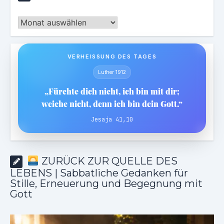
Archiv
VERHEISSUNG DES TAGES
Luther 1912
„Fürchte dich nicht, ich bin mit dir;
weiche nicht, denn ich bin dein Gott.“
Jesaja 41,10
ZURÜCK ZUR QUELLE DES
LEBENS | Sabbatliche Gedanken für
Stille, Erneuerung und Begegnung mit
Gott