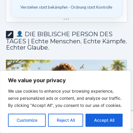
Verstehen statt bekämpfen · Ordnung statt Kontrolle
*
*
*
DIE BIBLISCHE PERSON DES
TAGES | Echte Menschen. Echte Kämpfe.
Echter Glaube.
We value your privacy
We use cookies to enhance your browsing experience,
serve personalized ads or content, and analyze our traffic.
By clicking "Accept All", you consent to our use of cookies.
C
F
P
W
T
R
M
T
T
V
o
a
i
h
u
e
e
e
w
i
Customize
Reject All
Accept All
p
c
n
a
m
d
s
l
i
b
r
T
y
e
t
t
b
d
s
e
t
e
e
L
b
e
s
l
i
e
g
t
r
DIE BIBLISCHE PERSON DES TAGES | 03.08.2026 |