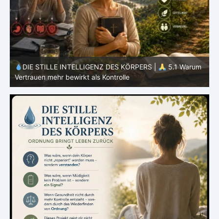
m
DIE STILLE INTELLIGENZ DES KÖRPERS |
5.1 Warum
Vertrauen mehr bewirkt als Kontrolle
E