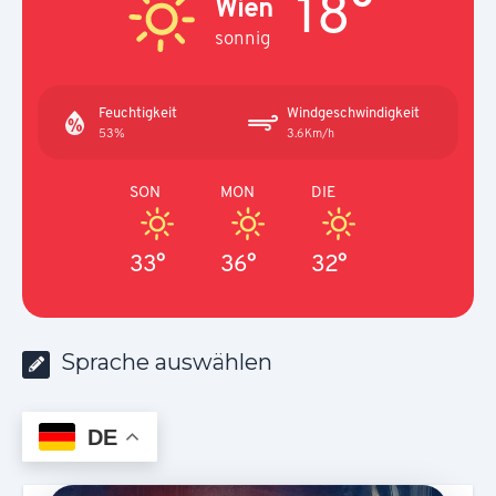
18°
Wien
sonnig
Feuchtigkeit
Windgeschwindigkeit
53%
3.6Km/h
SON
MON
DIE
33°
36°
32°
Sprache auswählen
DE