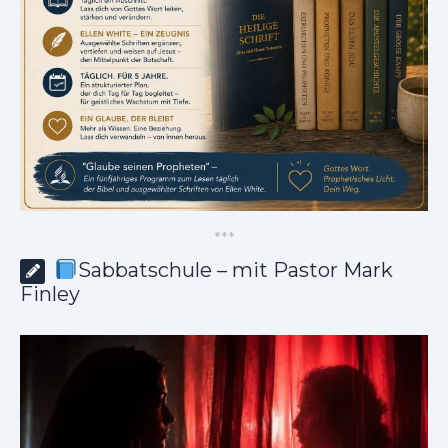
*
*
*
Sabbatschule – mit Pastor Mark
Finley