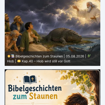
Bibelgeschichten zum Staunen | 04.08.2026 |
Hiob |
Kap.39 – Gott zeigt Hiob die wilden Tiere
H