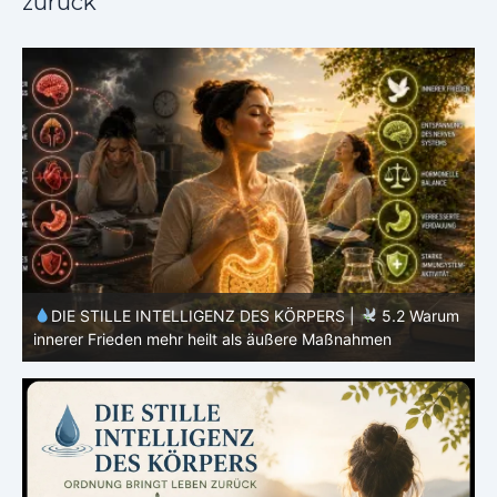
zurück
m
DIE STILLE INTELLIGENZ DES KÖRPERS |
5.1 Warum
Vertrauen mehr bewirkt als Kontrolle
E