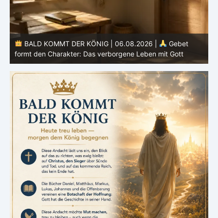
BALD KOMMT DER KÖNIG | 05.08.2026 |
Tägliche
Hingabe: Jeden Tag neu mit Christus
L