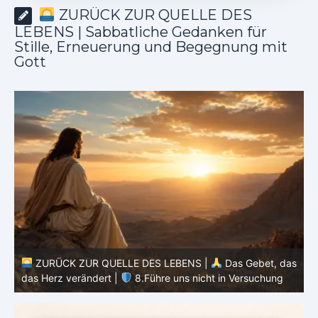
ZURÜCK ZUR QUELLE DES
LEBENS | Sabbatliche Gedanken für
Stille, Erneuerung und Begegnung mit
Gott
ZURÜCK ZUR QUELLE DES LEBENS |
Das Gebet, das
as
das Herz verändert |
7.Wie auch wir vergeben unsern
Schuldigern
d