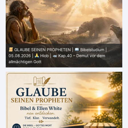
GLAUBE SEINEN PROPHETEN |
Bibelstudium |
04.08.2026 |
Hiob |
Kap.39 – Gottes Weisheit in der
0
Schöpfung
d