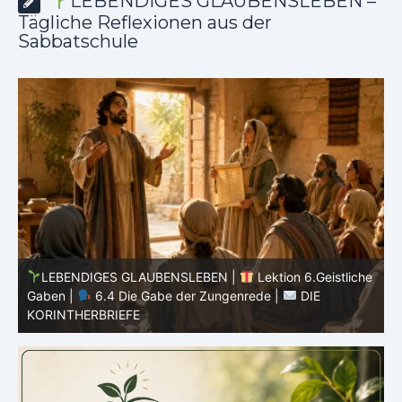
LEBENDIGES GLAUBENSLEBEN –
Tägliche Reflexionen aus der
Sabbatschule
he
LEBENDIGES GLAUBENSLEBEN |
Lektion 6.Geistliche
Gaben |
6.3 Der bessere Weg |
DIE
G
KORINTHERBRIEFE
K