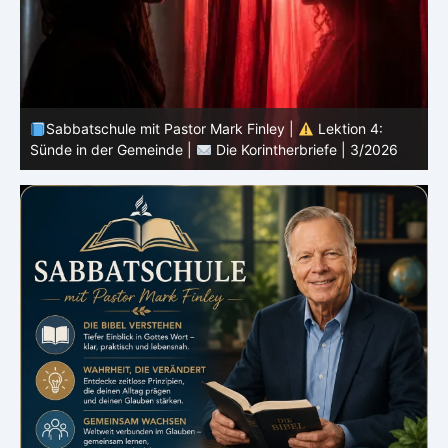
Sabbatschule mit Pastor Mark Finley |
Lektion 3:
Einheit in Christus |
Die Korintherbriefe | 3/2026
B