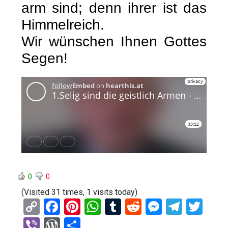
arm sind; denn ihrer ist das
Himmelreich.
Wir wünschen Ihnen Gottes
Segen!
0
0
(Visited 31 times, 1 visits today)
C
F
Pi
W
T
R
M
T
T
o
a
nt
h
u
e
es
el
wi
Vi
W
T