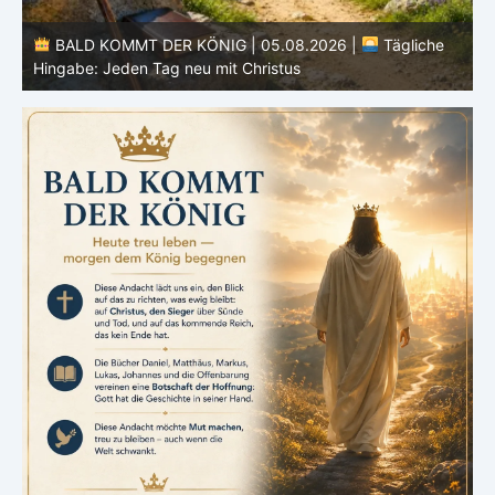
BALD KOMMT DER KÖNIG | 05.08.2026 |
Tägliche
Hingabe: Jeden Tag neu mit Christus
L