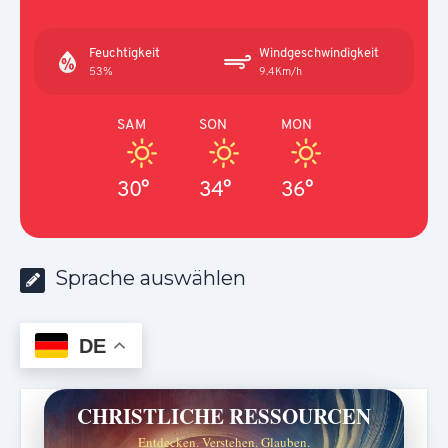
Feuchtigkeit
Windgeschwindigkeit
53%
9.4Km/h
SAM
SON
MON
30°
34°
36°
Sprache auswählen
DE
CHRISTLICHE RESSOURCEN
Entdecken. Verstehen. Glauben.