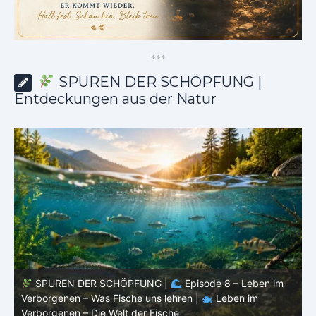
*
*
*
SPUREN DER SCHÖPFUNG |
Entdeckungen aus der Natur
SPUREN DER SCHÖPFUNG |
Episode 8 – Leben im
Verborgenen – Was Fische uns lehren |
Leben im
V
Verborgenen – Die Welt der Fische
V