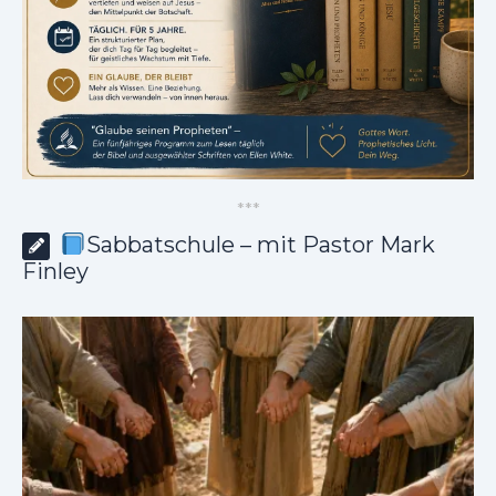
*
*
*
Sabbatschule – mit Pastor Mark
Finley