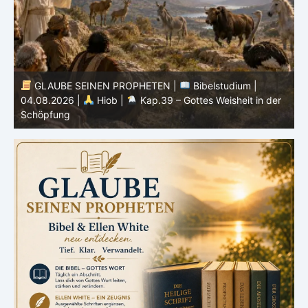
GLAUBE SEINEN PROPHETEN |
Bibelstudium |
04.08.2026 |
Hiob |
Kap.39 – Gottes Weisheit in der
0
Schöpfung
d