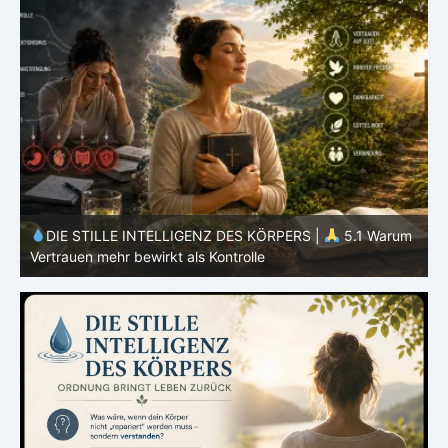
m
DIE STILLE INTELLIGENZ DES KÖRPERS |
5.1 Warum
Vertrauen mehr bewirkt als Kontrolle
E