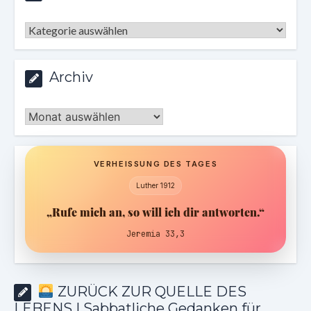
Kategorien
Archiv
Archiv
VERHEISSUNG DES TAGES
Luther 1912
„Rufe mich an, so will ich dir antworten.“
Jeremia 33,3
ZURÜCK ZUR QUELLE DES
LEBENS | Sabbatliche Gedanken für