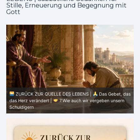
Stille, Erneuerung und Begegnung mit
Gott
ZURÜCK ZUR QUELLE DES LEBENS |
Das Gebet, das
as
das Herz verändert |
7.Wie auch wir vergeben unsern
Schuldigern
d