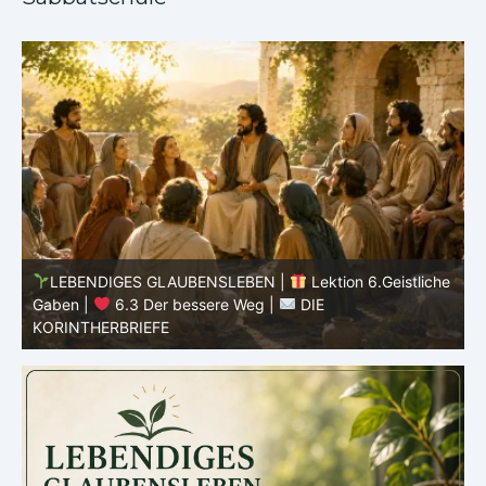
he
LEBENDIGES GLAUBENSLEBEN |
Lektion 6.Geistliche
Gaben |
6.3 Der bessere Weg |
DIE
G
KORINTHERBRIEFE
K