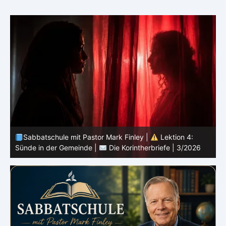
Sabbatschule mit Pastor Mark Finley |
Lektion 3:
Einheit in Christus |
Die Korintherbriefe | 3/2026
B