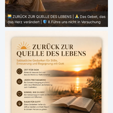
ZURÜCK ZUR QUELLE DES LEBENS |
Das Gebet, das
as
das Herz verändert |
7.Wie auch wir vergeben unsern
Schuldigern
d