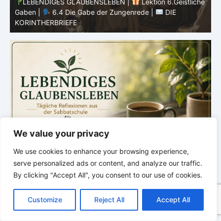
he
LEBENDIGES GLAUBENSLEBEN |
Lektion 6.Geistliche
Gaben |
6.3 Der bessere Weg |
DIE
G
KORINTHERBRIEFE
K
We value your privacy
We use cookies to enhance your browsing experience,
serve personalized ads or content, and analyze our traffic.
By clicking "Accept All", you consent to our use of cookies.
C
F
P
W
T
R
M
T
T
V
o
a
i
h
u
e
e
e
w
i
Customize
Reject All
Accept All
p
c
n
a
m
d
s
l
i
b
r
T
y
e
t
t
b
d
s
e
t
e
e
L
b
e
s
l
i
e
g
t
r