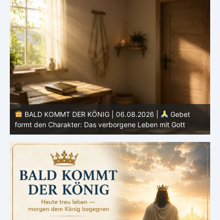
BALD KOMMT DER KÖNIG | 05.08.2026 |
Tägliche
Hingabe: Jeden Tag neu mit Christus
L