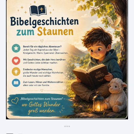
*
*
*