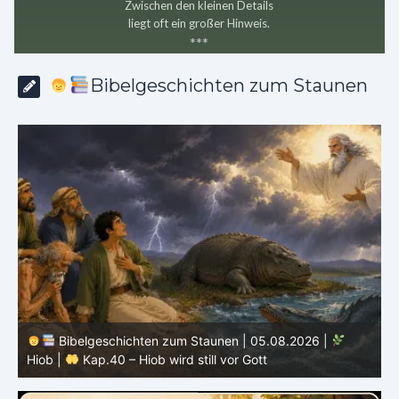
Zwischen den kleinen Details
liegt oft ein großer Hinweis.
*
*
*
Bibelgeschichten zum Staunen
Bibelgeschichten zum Staunen | 04.08.2026 |
Hiob |
Kap.39 – Gott zeigt Hiob die wilden Tiere
H