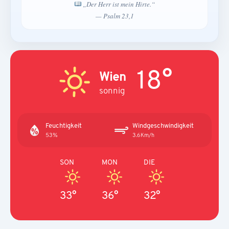
„Der Herr ist mein Hirte.“
— Psalm 23,1
18°
Wien
sonnig
Feuchtigkeit
Windgeschwindigkeit
53%
3.6Km/h
SON
MON
DIE
33°
36°
32°