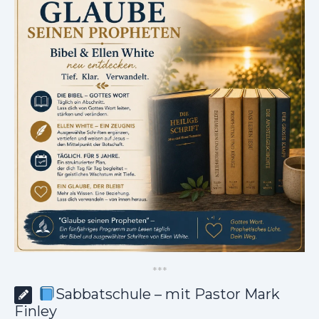
*
*
*
Sabbatschule – mit Pastor Mark
Finley