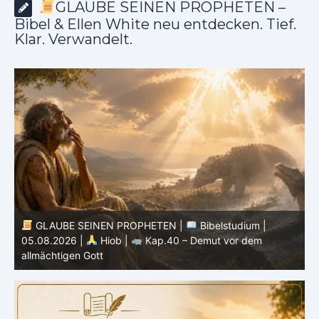
GLAUBE SEINEN PROPHETEN –
Bibel & Ellen White neu entdecken. Tief.
Klar. Verwandelt.
GLAUBE SEINEN PROPHETEN |
Bibelstudium |
04.08.2026 |
Hiob |
Kap.39 – Gottes Weisheit in der
0
Schöpfung
d