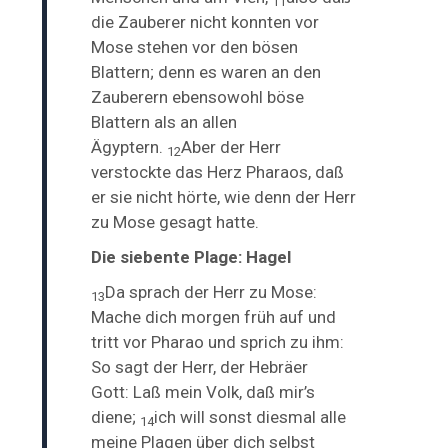
11
die Zauberer nicht konnten vor
Mose stehen vor den bösen
Blattern; denn es waren an den
Zauberern ebensowohl böse
Blattern als an allen
Ägyptern.
Aber der Herr
12
verstockte das Herz Pharaos, daß
er sie nicht hörte, wie denn der Herr
zu Mose gesagt hatte.
Die siebente Plage: Hagel
Da sprach der Herr zu Mose:
13
Mache dich morgen früh auf und
tritt vor Pharao und sprich zu ihm:
So sagt der Herr, der Hebräer
Gott:
Laß mein Volk, daß mir’s
diene;
ich will sonst diesmal alle
14
meine Plagen über dich selbst