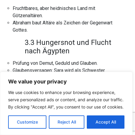
Fruchtbares, aber heidnisches Land mit
Götzenaltären.
Abraham baut Altäre als Zeichen der Gegenwart
Gottes.
3.3 Hungersnot und Flucht
nach Ägypten
Prüfung von Demut, Geduld und Glauben.
Glaubensversagen: Sara wird als Schwester
ausgegeben (1. Mose 12,11–13).
We value your privacy
3.4 Gottes Bewahrung und
We use cookies to enhance your browsing experience,
Lektionscharakter
serve personalized ads or content, and analyze our traffic.
By clicking "Accept All", you consent to our use of cookies.
Pharao wird durch Plagen gewarnt und ehrt Abraham
C
F
P
W
T
R
M
T
T
V
(1. Mose 12,17–20).
o
a
i
h
u
e
e
e
w
i
Customize
Reject All
Accept All
p
c
n
a
m
d
s
l
i
b
r
Lektionen über Gottes Schutz und die Folgen
T
y
e
t
t
b
d
s
e
t
e
e
menschlichen Misstrauens.
L
b
e
s
l
i
e
g
t
r