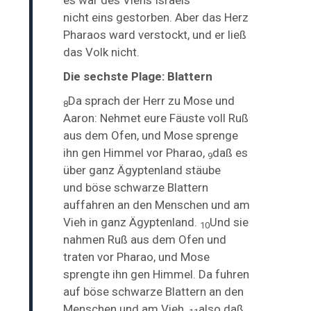
nicht
eins
gestorben. Aber das Herz
Pharaos ward verstockt, und er ließ
das Volk nicht.
Die sechste Plage: Blattern
Da sprach der Herr zu Mose und
8
Aaron: Nehmet eure Fäuste voll Ruß
aus dem Ofen, und Mose sprenge
ihn gen Himmel vor Pharao,
daß es
9
über ganz Ägyptenland stäube
und
böse schwarze Blattern
auffahren an den Menschen und am
Vieh in ganz Ägyptenland.
Und sie
10
nahmen Ruß aus dem Ofen und
traten vor Pharao, und Mose
sprengte ihn gen Himmel. Da fuhren
auf
böse schwarze Blattern an den
Menschen und am Vieh,
also daß