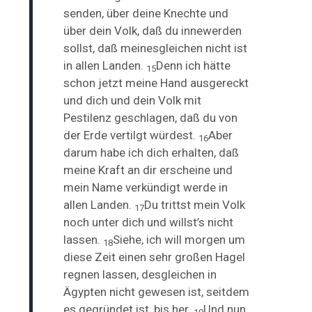
senden, über deine Knechte und
über dein Volk, daß du innewerden
sollst, daß
meinesgleichen nicht ist
in allen Landen.
Denn ich hätte
15
schon jetzt meine Hand ausgereckt
und dich und dein Volk mit
Pestilenz geschlagen, daß du von
der Erde vertilgt würdest.
Aber
16
darum habe ich dich erhalten, daß
meine Kraft an dir erscheine und
mein Name verkündigt werde in
allen Landen.
Du trittst mein Volk
17
noch unter dich und willst’s nicht
lassen.
Siehe, ich will morgen um
18
diese Zeit einen sehr großen
Hagel
regnen lassen, desgleichen in
Ägypten nicht gewesen ist, seitdem
es gegründet ist, bis her.
Und nun