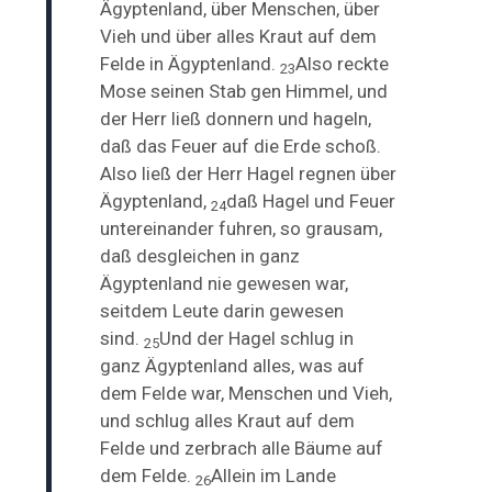
Ägyptenland, über Menschen, über
Vieh und über alles Kraut auf dem
Felde in Ägyptenland.
Also reckte
23
Mose seinen Stab gen Himmel, und
der Herr ließ donnern und
hageln,
daß das Feuer auf die Erde schoß.
Also ließ der Herr Hagel regnen über
Ägyptenland,
daß Hagel und Feuer
24
untereinander fuhren, so grausam,
daß desgleichen in ganz
Ägyptenland nie gewesen war,
seitdem Leute darin gewesen
sind.
Und der Hagel schlug in
25
ganz Ägyptenland alles, was auf
dem Felde war, Menschen und Vieh,
und schlug alles Kraut auf dem
Felde und zerbrach alle Bäume auf
dem Felde.
Allein im Lande
26