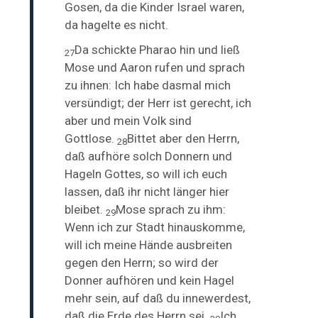
Gosen, da die Kinder Israel waren,
da hagelte es nicht.
Da schickte Pharao hin und ließ
27
Mose und Aaron rufen und sprach
zu ihnen:
Ich habe dasmal mich
versündigt; der Herr ist gerecht, ich
aber und mein Volk sind
Gottlose.
Bittet aber den Herrn,
28
daß aufhöre solch Donnern und
Hageln Gottes, so will ich euch
lassen, daß ihr nicht länger hier
bleibet.
Mose sprach zu ihm:
29
Wenn ich zur Stadt hinauskomme,
will ich meine Hände ausbreiten
gegen den Herrn; so wird der
Donner aufhören und kein Hagel
mehr sein, auf daß du innewerdest,
daß die Erde des Herrn sei.
Ich