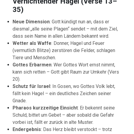
Vernichtender Hagel (Verse 13–
35)
Neue Dimension
: Gott kündigt nun an, dass er
diesmal „alle seine Plagen“ sendet – mit dem Ziel,
dass sein Name in allen Ländern bekannt wird.
Wetter als Waffe
: Donner, Hagel und Feuer
(vermutlich Blitze) zerstören die Felder, schlagen
Tiere und Menschen.
Gottes Erbarmen
: Wer Gottes Wort ernst nimmt,
kann sich retten – Gott gibt Raum zur Umkehr (Vers
20).
Schutz für Israel
: In Gosen, wo Gottes Volk lebt,
fällt kein Hagel – ein deutliches Zeichen seiner
Gnade.
Pharaos kurzzeitige Einsicht
: Er bekennt seine
Schuld, bittet um Gebet – aber sobald die Gefahr
vorbei ist, fällt er zurück in alte Muster.
Endergebnis
: Das Herz bleibt verstockt – trotz