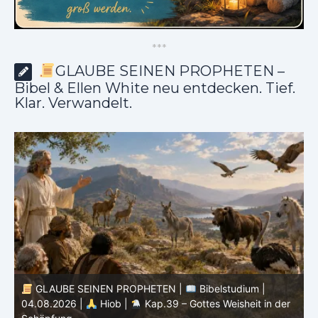
*
*
*
GLAUBE SEINEN PROPHETEN –
Bibel & Ellen White neu entdecken. Tief.
Klar. Verwandelt.
GLAUBE SEINEN PROPHETEN |
Bibelstudium |
04.08.2026 |
Hiob |
Kap.39 – Gottes Weisheit in der
0