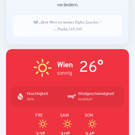
verändern.
„Dein Wort ist meines Fußes Leuchte.“
— Psalm 119,105
26°
Wien
sonnig
Feuchtigkeit
Windgeschwindigkeit
36%
16.6Km/h
FRE
SAM
SON
32°
30°
34°