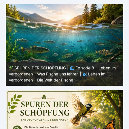
SPUREN DER SCHÖPFUNG |
Episode 8 – Leben im
Verborgenen – Was Fische uns lehren |
Leben im
V
Verborgenen – Die Welt der Fische
V