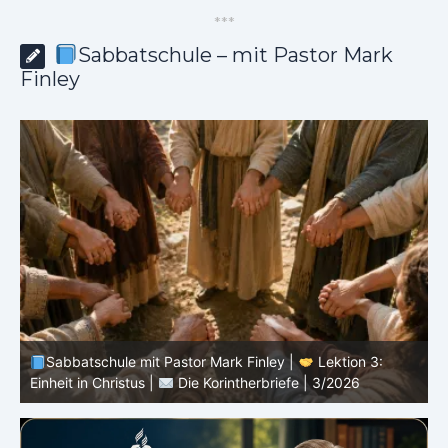
*
*
*
Sabbatschule – mit Pastor Mark
Finley
Sabbatschule mit Pastor Mark Finley |
Lektion 3:
Einheit in Christus |
Die Korintherbriefe | 3/2026
B