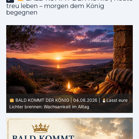
treu leben – morgen dem König
begegnen
BALD KOMMT DER KÖNIG | 04.08.2026 |
Lasst eure
Lichter brennen: Wachsamkeit im Alltag
H