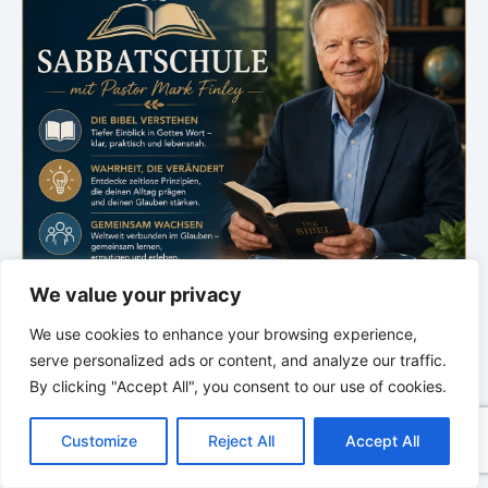
We value your privacy
We use cookies to enhance your browsing experience,
serve personalized ads or content, and analyze our traffic.
By clicking "Accept All", you consent to our use of cookies.
C
F
P
W
T
R
M
T
T
V
.
o
a
i
h
u
e
e
e
w
i
Customize
Reject All
Accept All
p
c
n
a
m
d
s
l
i
b
r
T
Bibelstudium
y
e
t
t
b
d
s
e
t
e
e
L
b
e
s
l
i
e
g
t
r