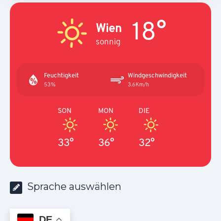
18°
Wien
sonnig
Feuchtigkeit
Windgeschwindigkeit
53%
3.6Km/h
SON
MON
DIE
33°
36°
32°
Sprache auswählen
DE