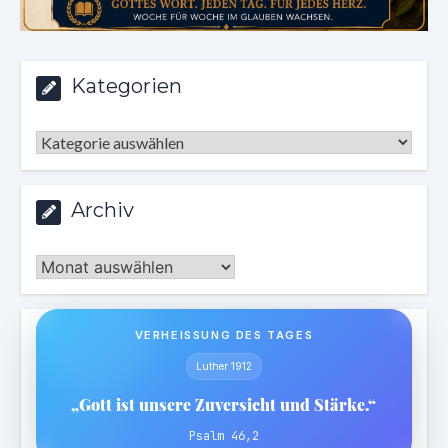
Kategorien
Kategorien
Archiv
Archiv
VERHEISSUNG DES TAGES
Luther 1912
„Gott ist unsere Zuversicht und Stärke.“
Psalm 46,2