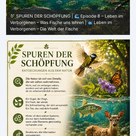
SPUREN DER SCHÖPFUNG |
Episode 8 – Leben im
Verborgenen – Was Fische uns lehren |
Leben im
V
Verborgenen – Die Welt der Fische
V