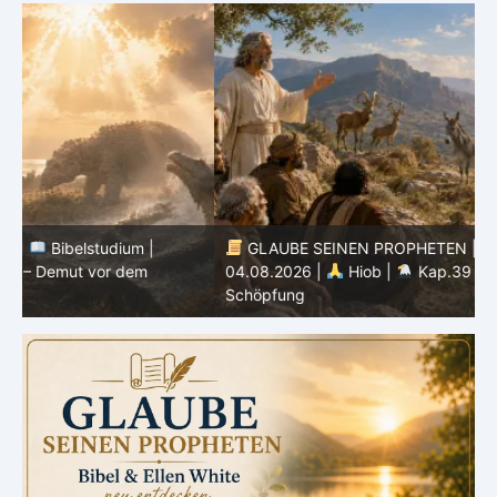
GLAUBE SEINEN PROPHETEN |
Bibelstudium |
04.08.2026 |
Hiob |
Kap.39 – Gottes Weisheit in der
0
Schöpfung
d