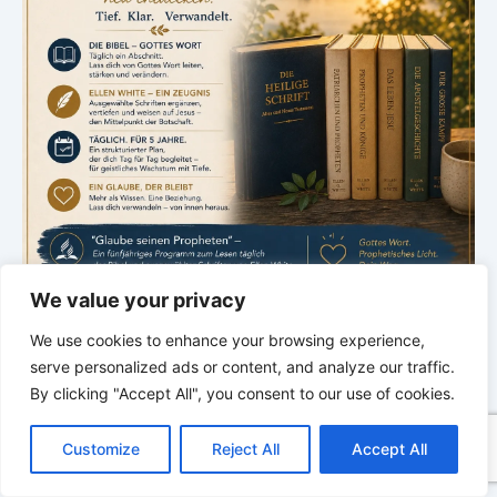
We value your privacy
*
*
*
We use cookies to enhance your browsing experience,
Sabbatschule – mit Pastor Mark
serve personalized ads or content, and analyze our traffic.
Finley
By clicking "Accept All", you consent to our use of cookies.
C
F
P
W
T
R
M
T
T
V
o
a
i
h
u
e
e
e
w
i
Customize
Reject All
Accept All
p
c
n
a
m
d
s
l
i
b
r
T
y
e
t
t
b
d
s
e
t
e
e
L
b
e
s
l
i
e
g
t
r