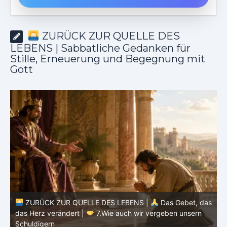
ZURÜCK ZUR QUELLE DES
LEBENS | Sabbatliche Gedanken für
Stille, Erneuerung und Begegnung mit
Gott
ZURÜCK ZUR QUELLE DES LEBENS |
Das Gebet, das
as
das Herz verändert |
7.Wie auch wir vergeben unsern
Schuldigern
d