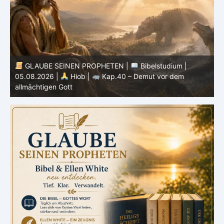
GLAUBE SEINEN PROPHETEN |
Bibelstudium |
04.08.2026 |
Hiob |
Kap.39 – Gottes Weisheit in der
0
Schöpfung
d