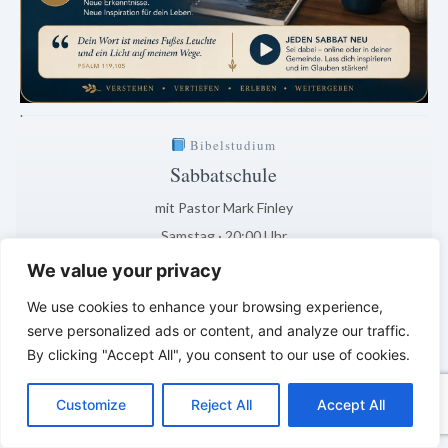
.
Bibelstudium
Sabbatschule
mit Pastor Mark Finley
Samstag · 20:00 Uhr
Auslegung der aktuellen Lektion
We value your privacy
5 Tage · 13 Std · 58 Min
We use cookies to enhance your browsing experience,
serve personalized ads or content, and analyze our traffic.
Klar. Verständlich. Biblisch fundiert.
By clicking "Accept All", you consent to our use of cookies.
*
*
*
C
F
P
W
T
R
M
T
T
V
o
a
i
h
u
e
e
e
w
i
LEBENDIGES GLAUBENSLEBEN –
Customize
Reject All
Accept All
p
c
n
a
m
d
s
l
i
b
r
T
y
e
t
t
b
d
s
e
t
e
Tägliche Reflexionen aus der
e
L
b
e
s
l
i
e
g
t
r