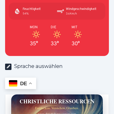
Feuchtigkeit
Windgeschwindigkeit
54%
3.6Km/h
MON
DIE
MIT
35°
33°
30°
Sprache auswählen
DE
CHRISTLICHE RESSOURCEN
Entdecken. Verstehen. Glauben.
www.christlicheressourcen.com