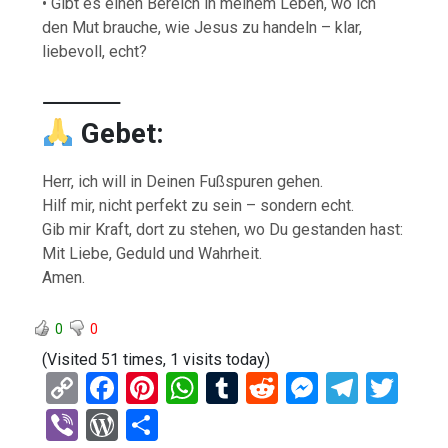
• Gibt es einen Bereich in meinem Leben, wo ich
den Mut brauche, wie Jesus zu handeln – klar,
liebevoll, echt?
⸻
Gebet:
Herr, ich will in Deinen Fußspuren gehen.
Hilf mir, nicht perfekt zu sein – sondern echt.
Gib mir Kraft, dort zu stehen, wo Du gestanden hast:
Mit Liebe, Geduld und Wahrheit.
Amen.
0
0
(Visited 51 times, 1 visits today)
C
F
Pi
W
T
R
M
T
T
o
a
nt
h
u
e
es
el
wi
Vi
W
T