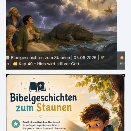
Bibelgeschichten zum Staunen | 04.08.2026 |
Hiob |
Kap.39 – Gott zeigt Hiob die wilden Tiere
H