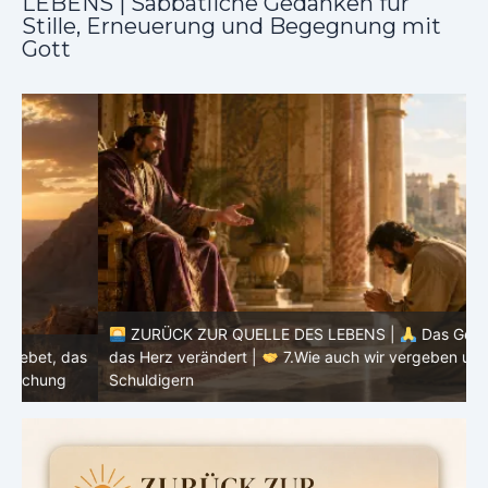
LEBENS | Sabbatliche Gedanken für
Stille, Erneuerung und Begegnung mit
Gott
ZURÜCK ZUR QUELLE DES LEBENS |
Das Gebet, das
as
das Herz verändert |
7.Wie auch wir vergeben unsern
Schuldigern
d