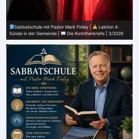
Sabbatschule mit Pastor Mark Finley |
Lektion 3:
Einheit in Christus |
Die Korintherbriefe | 3/2026
B