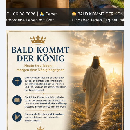
BALD KOMMT DER KÖNIG | 05.08.2026 |
Tägliche
Hingabe: Jeden Tag neu mit Christus
L