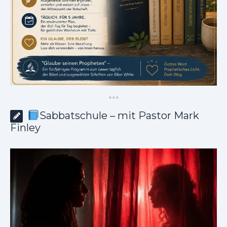
*
*
*
Sabbatschule – mit Pastor Mark
Finley