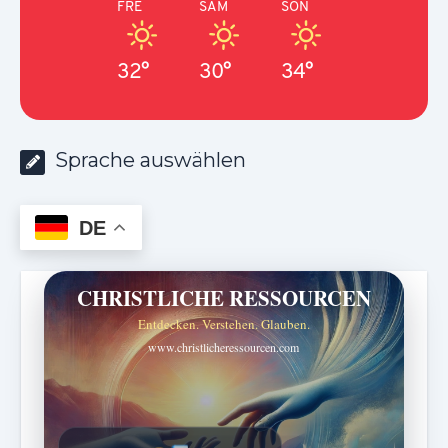
FRE
SAM
SON
32°
30°
34°
Sprache auswählen
DE
CHRISTLICHE RESSOURCEN
Entdecken. Verstehen. Glauben.
www.christlicheressourcen.com