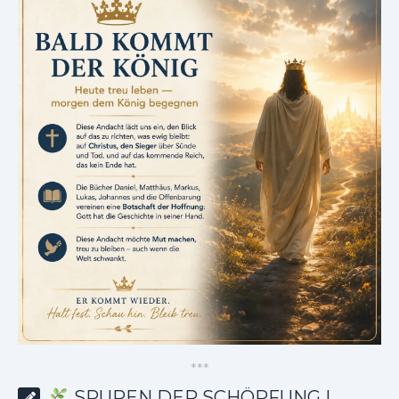
*
*
*
SPUREN DER SCHÖPFUNG |