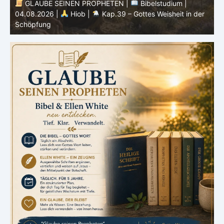
GLAUBE SEINEN PROPHETEN |
Bibelstudium |
04.08.2026 |
Hiob |
Kap.39 – Gottes Weisheit in der
0
Schöpfung
d