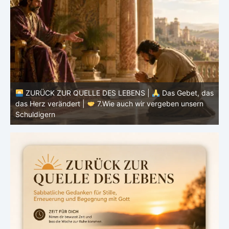
ZURÜCK ZUR QUELLE DES LEBENS |
Das Gebet, das
as
das Herz verändert |
7.Wie auch wir vergeben unsern
Schuldigern
d