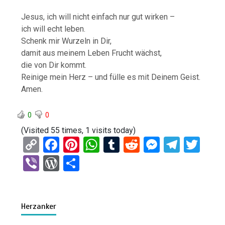
Jesus, ich will nicht einfach nur gut wirken –
ich will echt leben.
Schenk mir Wurzeln in Dir,
damit aus meinem Leben Frucht wächst,
die von Dir kommt.
Reinige mein Herz – und fülle es mit Deinem Geist.
Amen.
0
0
(Visited 55 times, 1 visits today)
C
F
Pi
W
T
R
M
T
T
o
a
nt
h
u
e
es
el
wi
Vi
W
T
py
ce
er
at
m
d
se
e
tt
b
or
eil
Li
b
es
s
bl
di
n
gr
er
er
d
e
n
o
t
A
r
t
g
a
Herzanker
Pr
n
k
o
p
er
m