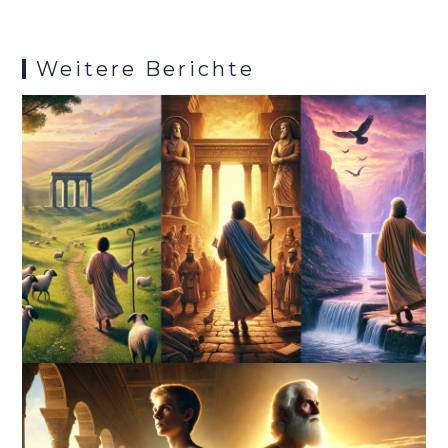
es
k
p
s
Weitere Berichte