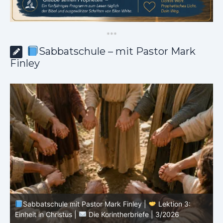
*
*
*
Sabbatschule – mit Pastor Mark
Finley
Sabbatschule mit Pastor Mark Finley |
Lektion 3:
Einheit in Christus |
Die Korintherbriefe | 3/2026
B