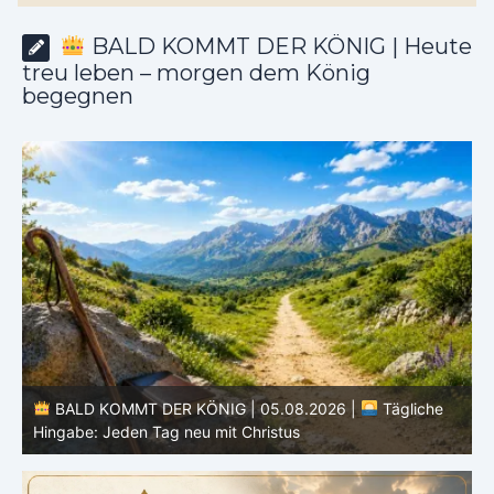
BALD KOMMT DER KÖNIG | Heute
treu leben – morgen dem König
begegnen
BALD KOMMT DER KÖNIG | 05.08.2026 |
Tägliche
Hingabe: Jeden Tag neu mit Christus
L