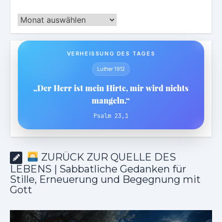
Archiv
VERHEISSUNG DES TAGES
Luther 1912
„Der Herr ist mein Hirte, mir wird nichts
mangeln.“
Psalm 23,1
ZURÜCK ZUR QUELLE DES
LEBENS | Sabbatliche Gedanken für
Stille, Erneuerung und Begegnung mit
Gott