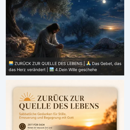
as
ZURÜCK ZUR QUELLE DES LEBENS |
Das Gebet, das
das Herz verändert |
3.Dein Reich komme
d