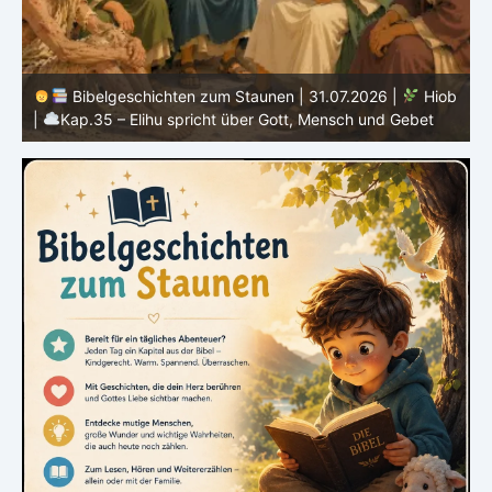
Hiob
Bibelgeschichten zum Staunen | 30.07.2026 |
ebet
Hiob |
Kap.34 – Elihu spricht über Gottes Gerechtigkeit