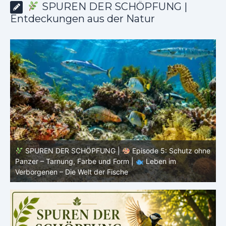
SPUREN DER SCHÖPFUNG |
Entdeckungen aus der Natur
ne
SPUREN DER SCHÖPFUNG |
Episode 4: Kalt, aber
lebendig – Leben ohne konstante Körpertemperatur |
o
Leben im Verborgenen – Die Welt der Fische
i