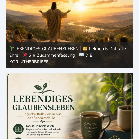
on 5.Gott alle
LEBENDIGES GLAUBENSLEBEN |
Lektion 5.G
Ehre |
5.5 Götzendienst überwinden |
DIE
KORINTHERBRIEFE