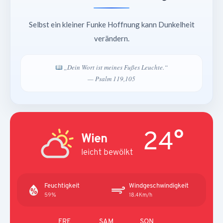
Selbst ein kleiner Funke Hoffnung kann Dunkelheit
verändern.
„Dein Wort ist meines Fußes Leuchte.“
— Psalm 119,105
24°
Wien
leicht bewölkt
Feuchtigkeit
Windgeschwindigkeit
59%
18.4Km/h
FRE
SAM
SON