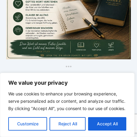
*
*
*
DIE STILLE INTELLIGENZ DES
We value your privacy
KÖRPERS | Ordnung bringt Leben
zurück
We use cookies to enhance your browsing experience,
serve personalized ads or content, and analyze our traffic.
By clicking "Accept All", you consent to our use of cookies.
C
F
P
W
T
R
M
T
T
V
o
a
i
h
u
e
e
e
w
i
Customize
Reject All
Accept All
p
c
n
a
m
d
s
l
i
b
r
T
y
e
t
t
b
d
s
e
t
e
e
L
b
e
s
l
i
e
g
t
r