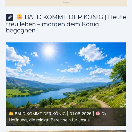
*
*
*
BALD KOMMT DER KÖNIG | Heute
treu leben – morgen dem König
begegnen
BALD KOMMT DER KÖNIG | 01.08.2026 | Einführung in
den Monat |
August – Heiligung und Charakterbildung
z