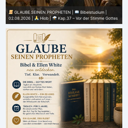
GLAUBE SEINEN PROPHETEN |
Bibelstudium |
|
01.08.2026 |
Hiob |
Kap.36 – Gott lehrt durch seine
Gottes
Wege