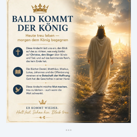
*
*
*