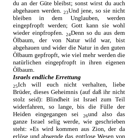
du an der Güte bleibst; sonst wirst du auch
abgehauen werden.
Und jene, so sie nicht
23
bleiben in dem Unglauben, werden
eingepfropft werden; Gott kann sie wohl
wieder einpfropfen.
Denn so du aus dem
24
Ölbaum, der von Natur wild war, bist
abgehauen und wider die Natur in den guten
Ölbaum gepfropft, wie viel mehr werden die
natürlichen eingepfropft in ihren eigenen
Ölbaum.
Israels endliche Errettung
Ich will euch nicht verhalten, liebe
25
Brüder, dieses Geheimnis (auf daß ihr nicht
stolz seid): Blindheit ist Israel zum Teil
widerfahren, so lange,
bis die Fülle der
Heiden eingegangen sei
und
also das
26
ganze Israel selig werde, wie geschrieben
steht:
»Es wird kommen aus Zion, der da
erlöse und abwende das gottlose Wesen von