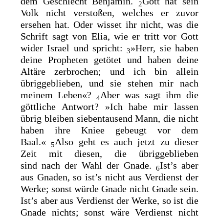
dem Geschlecht Benjamin.
Gott hat sein
2
Volk nicht verstoßen, welches er zuvor
ersehen hat. Oder wisset ihr nicht, was die
Schrift
sagt von Elia, wie er tritt vor Gott
wider Israel und spricht:
»Herr, sie haben
3
deine Propheten getötet und haben deine
Altäre zerbrochen; und ich bin allein
übriggeblieben, und sie stehen mir nach
meinem Leben«?
Aber was sagt ihm die
4
göttliche Antwort?
»Ich habe mir lassen
übrig bleiben siebentausend Mann, die nicht
haben ihre Kniee gebeugt vor dem
Baal.«
Also geht es auch jetzt zu dieser
5
Zeit mit diesen, die übriggeblieben
sind
nach der Wahl der Gnade.
Ist’s aber
6
aus Gnaden, so ist’s nicht aus Verdienst der
Werke; sonst würde Gnade nicht Gnade sein.
Ist’s aber aus Verdienst der Werke, so ist die
Gnade nichts; sonst wäre Verdienst nicht