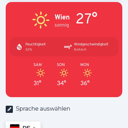
27°
Wien
sonnig
Feuchtigkeit
Windgeschwindigkeit
32%
8.6Km/h
SAM
SON
MON
31°
34°
36°
Sprache auswählen
DE