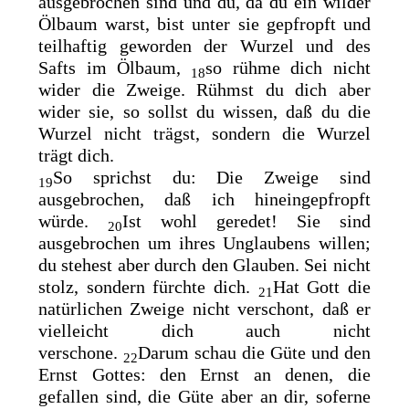
ausgebrochen sind und du, da du ein
wilder
Ölbaum warst, bist unter sie gepfropft und
teilhaftig geworden der Wurzel und des
Safts im Ölbaum,
so rühme dich nicht
18
wider die Zweige. Rühmst du dich aber
wider sie, so sollst du wissen, daß du die
Wurzel nicht trägst, sondern die Wurzel
trägt dich.
So sprichst du: Die Zweige sind
19
ausgebrochen, daß ich hineingepfropft
würde.
Ist wohl geredet! Sie sind
20
ausgebrochen um ihres Unglaubens willen;
du stehest aber durch den Glauben. Sei nicht
stolz, sondern fürchte dich.
Hat Gott die
21
natürlichen Zweige nicht verschont, daß er
vielleicht dich auch nicht
verschone.
Darum schau die Güte und den
22
Ernst Gottes: den Ernst an denen, die
gefallen sind, die Güte aber an dir,
soferne