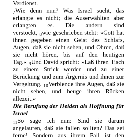
Verdienst.
Wie denn nun?
Was Israel sucht, das
7
erlangte es nicht; die Auserwählten aber
erlangten es. Die andern sind
verstockt,
wie
geschrieben steht: »Gott hat
8
ihnen gegeben einen Geist des Schlafs,
Augen, daß sie nicht sehen, und Ohren, daß
sie nicht hören, bis auf den heutigen
Tag.«
Und David
spricht: »Laß ihren Tisch
9
zu einem Strick werden und zu einer
Berückung und zum Ärgernis und ihnen zur
Vergeltung.
Verblende ihre Augen, daß sie
10
nicht sehen, und beuge ihren Rücken
allezeit.«
Die Berufung der Heiden als Hoffnung für
Israel
So sage ich nun: Sind sie darum
11
angelaufen, daß sie fallen sollten? Das sei
ferne! Sondern
aus ihrem Fall ist den