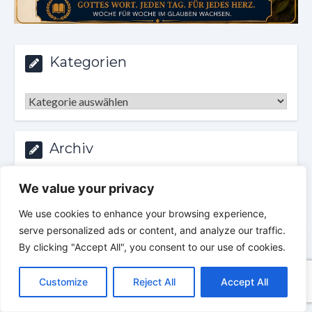
Kategorien
Kategorien
Archiv
Archiv
We value your privacy
We use cookies to enhance your browsing experience,
serve personalized ads or content, and analyze our traffic.
VERHEISSUNG DES TAGES
By clicking "Accept All", you consent to our use of cookies.
Luther 1912
C
F
P
W
T
R
M
T
T
V
o
a
i
h
u
e
e
e
w
i
Customize
Reject All
Accept All
„Rufe mich an, so will ich dir antworten.“
p
c
n
a
m
d
s
l
i
b
r
T
y
e
t
t
b
d
s
e
t
e
e
L
b
e
s
l
i
e
g
t
r
Jeremia 33,3