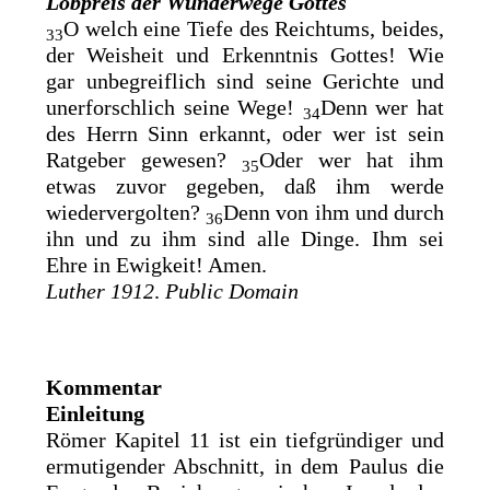
Lobpreis der Wunderwege Gottes
O welch
eine Tiefe des Reichtums, beides,
33
der Weisheit und Erkenntnis Gottes! Wie
gar unbegreiflich sind seine Gerichte und
unerforschlich seine Wege!
Denn
wer hat
34
des Herrn Sinn erkannt, oder wer ist sein
Ratgeber gewesen?
Oder wer hat ihm
35
etwas zuvor gegeben, daß ihm werde
wiedervergolten?
Denn von ihm und durch
36
ihn und zu ihm sind alle Dinge. Ihm sei
Ehre in Ewigkeit! Amen.
Luther 1912
.
Public Domain
Kommentar
Einleitung
Römer Kapitel 11 ist ein tiefgründiger und
ermutigender Abschnitt, in dem Paulus die