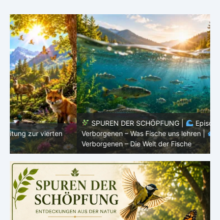
SPUREN DER SCHÖPFUNG |
Episode 8 – Leben im
Verborgenen – Was Fische uns lehren |
Leben im
V
Verborgenen – Die Welt der Fische
V