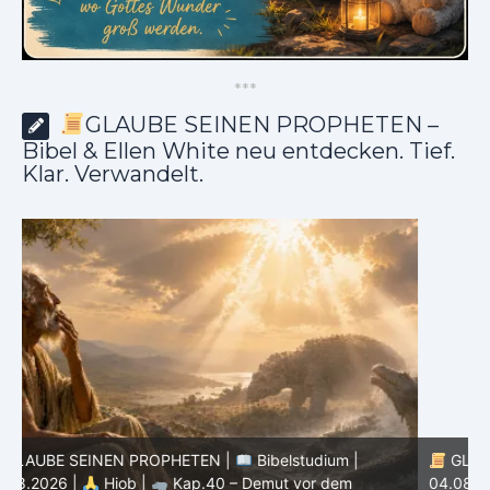
*
*
*
GLAUBE SEINEN PROPHETEN –
Bibel & Ellen White neu entdecken. Tief.
Klar. Verwandelt.
GLAUBE SEINEN PROPHETEN |
Bibelstudium |
04.08.2026 |
Hiob |
Kap.39 – Gottes Weisheit in der
0