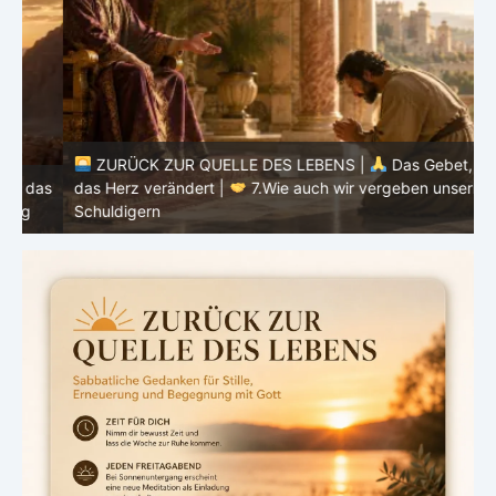
ZURÜCK ZUR QUELLE DES LEBENS |
Das Gebet, das
as
das Herz verändert |
7.Wie auch wir vergeben unsern
Schuldigern
d