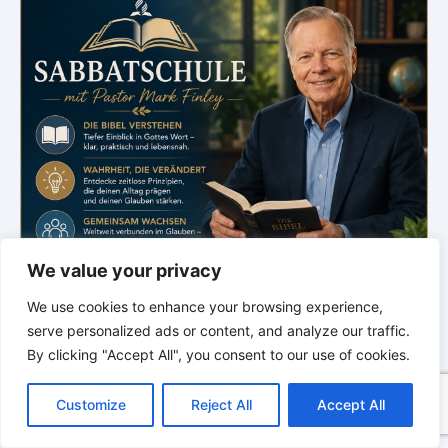
We value your privacy
We use cookies to enhance your browsing experience,
serve personalized ads or content, and analyze our traffic.
By clicking "Accept All", you consent to our use of cookies.
C
F
P
W
T
R
M
T
T
V
o
a
i
h
u
e
e
e
w
i
.
Customize
Reject All
Accept All
p
c
n
a
m
d
s
l
i
b
r
T
y
e
t
t
b
d
s
e
t
e
e
Bibelstudium
L
b
e
s
l
i
e
g
t
r