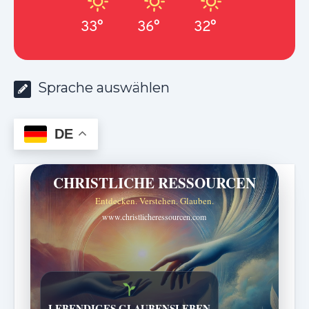
33°
36°
32°
Sprache auswählen
DE
CHRISTLICHE RESSOURCEN
Entdecken. Verstehen. Glauben.
www.christlicheressourcen.com
Bibelgeschichten zum Staunen