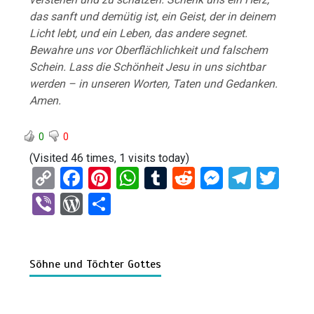
das sanft und demütig ist, ein Geist, der in deinem
Licht lebt, und ein Leben, das andere segnet.
Bewahre uns vor Oberflächlichkeit und falschem
Schein. Lass die Schönheit Jesu in uns sichtbar
werden – in unseren Worten, Taten und Gedanken.
Amen.
0
0
(Visited 46 times, 1 visits today)
C
F
Pi
W
T
R
M
T
T
o
a
nt
h
u
e
es
el
wi
Vi
W
T
py
ce
er
at
m
d
se
e
tt
b
or
eil
Li
b
es
s
bl
di
n
gr
er
er
d
e
n
o
t
A
r
t
g
a
Söhne und Töchter Gottes
Pr
n
k
o
p
er
m
es
k
p