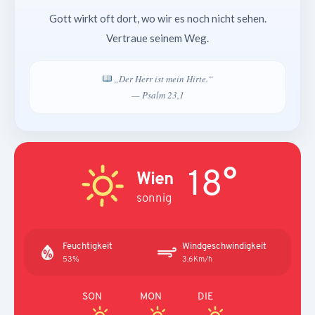
Gott wirkt oft dort, wo wir es noch nicht sehen.
Vertraue seinem Weg.
„Der Herr ist mein Hirte.“
— Psalm 23,1
18°
Wien
sonnig
Feuchtigkeit
Windgeschwindigkeit
53%
3.6Km/h
SON
MON
DIE