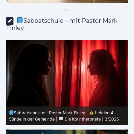
*
*
*
Sabbatschule – mit Pastor Mark
Finley
Sabbatschule mit Pastor Mark Finley |
Lektion 3:
Einheit in Christus |
Die Korintherbriefe | 3/2026
B