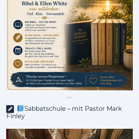
*
*
*
Sabbatschule – mit Pastor Mark
Finley