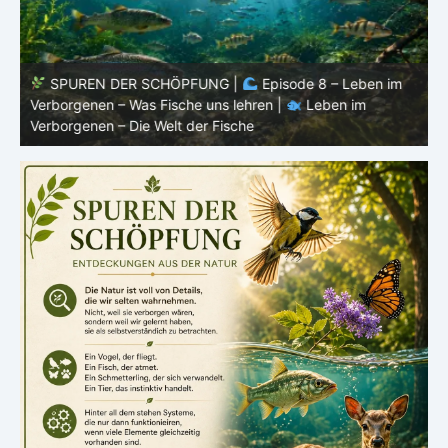
SPUREN DER SCHÖPFUNG |
Episode 8 – Leben im
Verborgenen – Was Fische uns lehren |
Leben im
V
Verborgenen – Die Welt der Fische
V