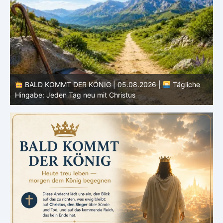
BALD KOMMT DER KÖNIG | 05.08.2026 |
Tägliche
Hingabe: Jeden Tag neu mit Christus
L