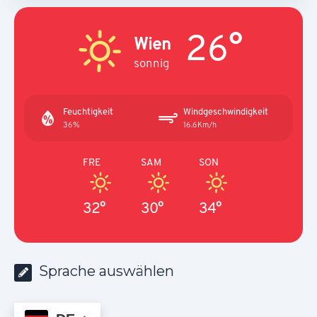
26°
Wien
sonnig
Feuchtigkeit
Windgeschwindigkeit
36%
16.6Km/h
FRE
SAM
SON
32°
30°
34°
Sprache auswählen