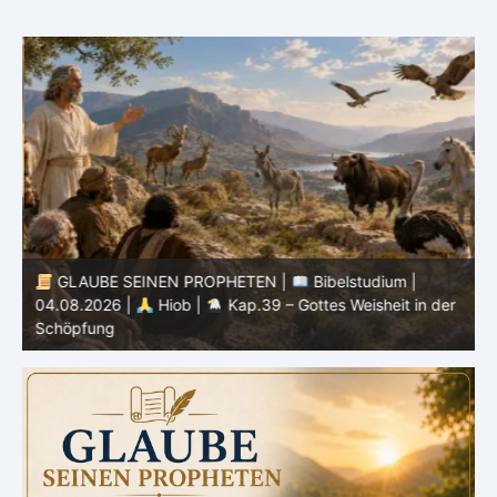
GLAUBE SEINEN PROPHETEN |
Bibelstudium |
04.08.2026 |
Hiob |
Kap.39 – Gottes Weisheit in der
0
Schöpfung
d