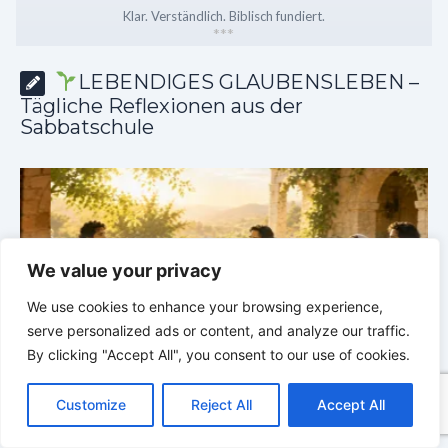
Klar. Verständlich. Biblisch fundiert.
*
*
*
LEBENDIGES GLAUBENSLEBEN –
Tägliche Reflexionen aus der
Sabbatschule
We value your privacy
We use cookies to enhance your browsing experience,
serve personalized ads or content, and analyze our traffic.
By clicking "Accept All", you consent to our use of cookies.
C
F
P
W
T
R
M
T
T
V
he
LEBENDIGES GLAUBENSLEBEN |
Lektion 6.Geistliche
o
a
i
h
u
e
e
e
w
i
Customize
Reject All
Accept All
p
c
n
a
m
d
s
l
i
b
r
Gaben |
6.3 Der bessere Weg |
DIE
G
T
y
e
t
t
b
d
s
e
t
e
KORINTHERBRIEFE
K
e
L
b
e
s
l
i
e
g
t
r