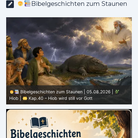
Bibelgeschichten zum Staunen
Bibelgeschichten zum Staunen | 04.08.2026 |
Hiob |
Kap.39 – Gott zeigt Hiob die wilden Tiere
H