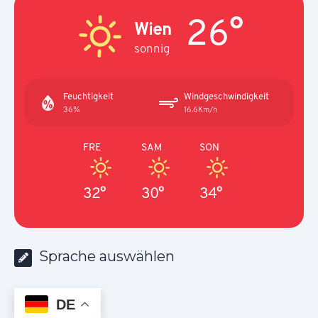
26°
Wien
sonnig
Feuchtigkeit
Windgeschwindigkeit
36%
16.6Km/h
FRE
SAM
SON
32°
30°
34°
Sprache auswählen
DE