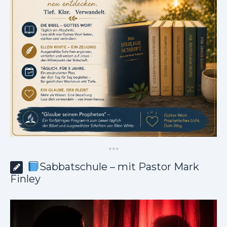
*
*
*
Sabbatschule – mit Pastor Mark
Finley