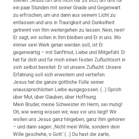
stehen. Jesus ruft uns nicht nur zu sich, um uns für
ein paar Stunden mit seiner Gnade und Gegenwart
zu erfrischen, um uns dann aus seinem Licht zu
entlassen und uns in Traurigkeit und Dunkelheit
getrennt von Ihm weitergehen zu lassen. Nein, nein!
Er sagt, wir sollen in Ihm bleiben und Er in uns. Wo
immer sein Werk getan werden soll, ist Er
gegenwärtig – mit Sanftmut, Liebe und Mitgefühl. Er
hat für dich und für mich einen festen Zufluchtsort in
sich selbst bereitet. Er ist unsere Zuflucht. Unsere
Erfahrung soll sich erweitern und vertiefen.
Jesus hat die ganze göttliche Fülle seiner
unaussprechlichen Liebe ausgegossen. (…) Sprich
über Mut, über Glauben, über Hoffnung.
Mein Bruder, meine Schwester im Herrn, sei mutig!
Oh, wie wenig wissen wir, was vor uns liegt! Wir
wollen uns Jesus ganz hingeben, ganz Ihm gehören
– und dann sagen: ‚Nicht mein Wille, sondern dein
Wille geschehe, o Gott.‘ (…) Du hast die zarte,