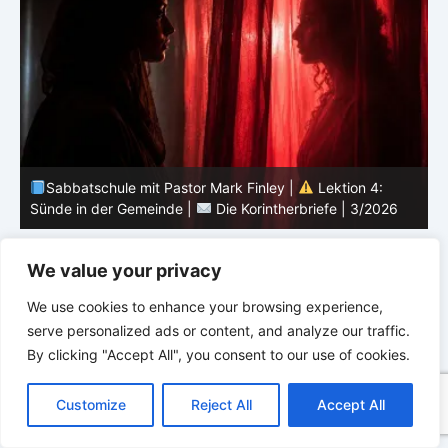
Sabbatschule mit Pastor Mark Finley |
Lektion 3:
Einheit in Christus |
Die Korintherbriefe | 3/2026
B
We value your privacy
We use cookies to enhance your browsing experience,
serve personalized ads or content, and analyze our traffic.
By clicking "Accept All", you consent to our use of cookies.
C
F
P
W
T
R
M
T
T
V
o
a
i
h
u
e
e
e
w
i
Customize
Reject All
Accept All
p
c
n
a
m
d
s
l
i
b
r
T
y
e
t
t
b
d
s
e
t
e
e
L
b
e
s
l
i
e
g
t
r