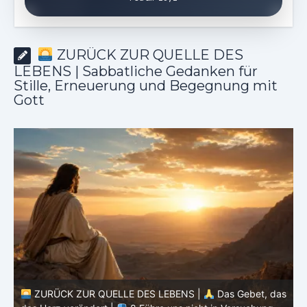
ZURÜCK ZUR QUELLE DES
LEBENS | Sabbatliche Gedanken für
Stille, Erneuerung und Begegnung mit
Gott
ZURÜCK ZUR QUELLE DES LEBENS |
Das Gebet, das
as
das Herz verändert |
7.Wie auch wir vergeben unsern