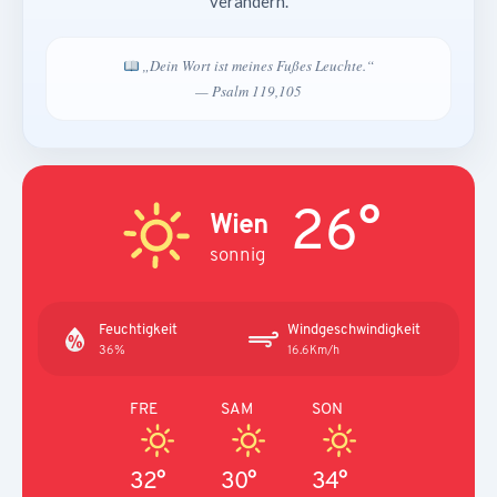
verändern.
„Dein Wort ist meines Fußes Leuchte.“
— Psalm 119,105
26°
Wien
sonnig
Feuchtigkeit
Windgeschwindigkeit
36%
16.6Km/h
FRE
SAM
SON
32°
30°
34°