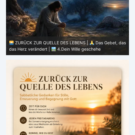
as
ZURÜCK ZUR QUELLE DES LEBENS |
Das Gebet, das
das Herz verändert |
3.Dein Reich komme
d