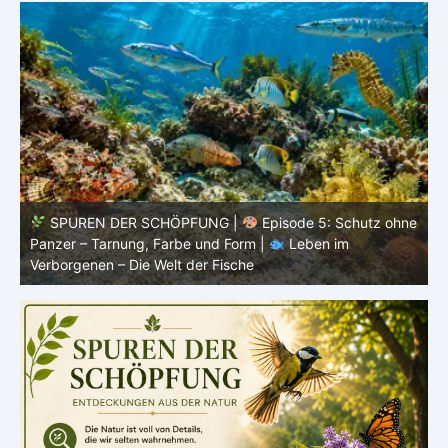
ne
SPUREN DER SCHÖPFUNG |
Episode 4: Kalt, aber
lebendig – Leben ohne konstante Körpertemperatur |
o
Leben im Verborgenen – Die Welt der Fische
i