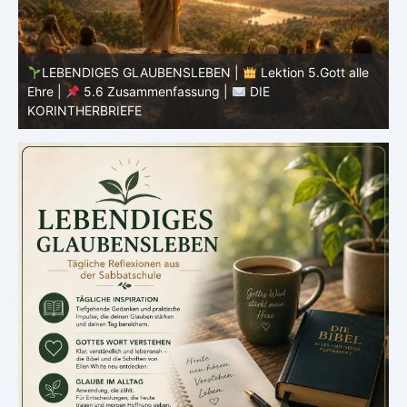
LEBENDIGES GLAUBENSLEBEN |
Lektion 5.Gott alle
Ehre |
5.5 Götzendienst überwinden |
DIE
E
KORINTHERBRIEFE
K