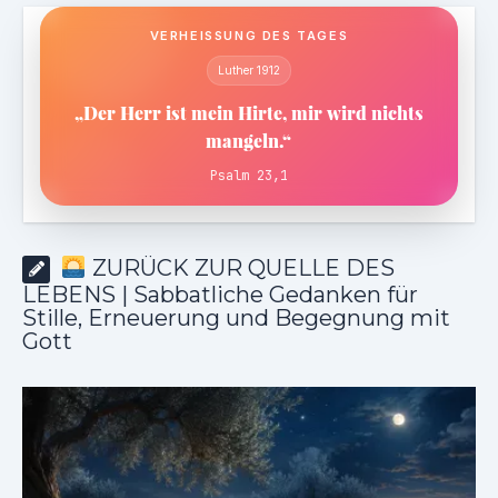
VERHEISSUNG DES TAGES
Luther 1912
„Der Herr ist mein Hirte, mir wird nichts
mangeln.“
Psalm 23,1
ZURÜCK ZUR QUELLE DES
LEBENS | Sabbatliche Gedanken für
Stille, Erneuerung und Begegnung mit
Gott