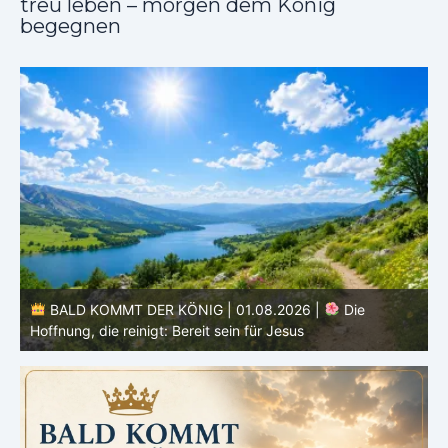
treu leben – morgen dem König
begegnen
BALD KOMMT DER KÖNIG | 01.08.2026 | Einführung in
den Monat |
August – Heiligung und Charakterbildung
z