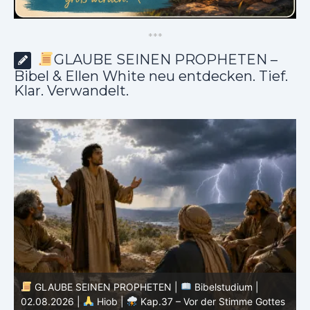
*
*
*
GLAUBE SEINEN PROPHETEN –
Bibel & Ellen White neu entdecken. Tief.
Klar. Verwandelt.
GLAUBE SEINEN PROPHETEN |
Bibelstudium |
01.08.2026 |
Hiob |
Kap.36 – Gott lehrt durch seine
3
s
Wege
u