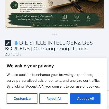
*
*
*
DIE STILLE INTELLIGENZ DES
KÖRPERS | Ordnung bringt Leben
zurück
We value your privacy
We use cookies to enhance your browsing experience,
serve personalized ads or content, and analyze our traffic.
By clicking "Accept All", you consent to our use of cookies.
C
F
P
W
T
R
M
T
T
V
o
a
i
h
u
e
e
e
w
i
Customize
Reject All
Accept All
p
c
n
a
m
d
s
l
i
b
r
T
y
e
t
t
b
d
s
e
t
e
e
L
b
e
s
l
i
e
g
t
r