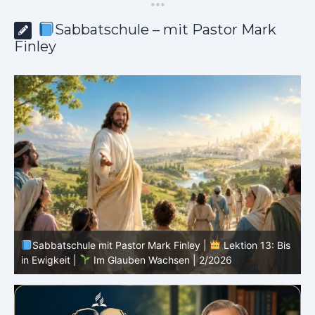
*
*
*
Sabbatschule – mit Pastor Mark
Finley
s
Sabbatschule mit Pastor Mark Finley |
Lektion 12:
Sprich von Gott |
Im Glauben Wachsen | 2/2026
R