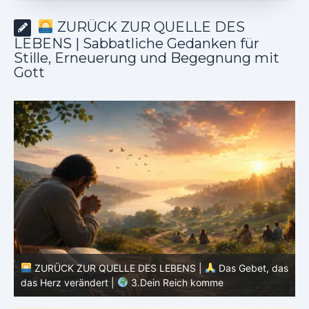
ZURÜCK ZUR QUELLE DES
LEBENS | Sabbatliche Gedanken für
Stille, Erneuerung und Begegnung mit
Gott
as
ZURÜCK ZUR QUELLE DES LEBENS |
Das Gebet, das
das Herz verändert |
2.Geheiligt werde dein Name
d