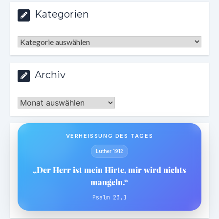
Kategorien
Kategorien
Archiv
Archiv
VERHEISSUNG DES TAGES
Luther 1912
„Der Herr ist mein Hirte, mir wird nichts
mangeln.“
Psalm 23,1