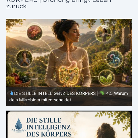
zurück
m
DIE STILLE INTELLIGENZ DES KÖRPERS |
4.4 Warum
dein Körper nicht alles verwerten kann
d