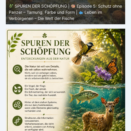
ne
SPUREN DER SCHÖPFUNG |
Episode 4: Kalt, aber
lebendig – Leben ohne konstante Körpertemperatur |
o
Leben im Verborgenen – Die Welt der Fische
i