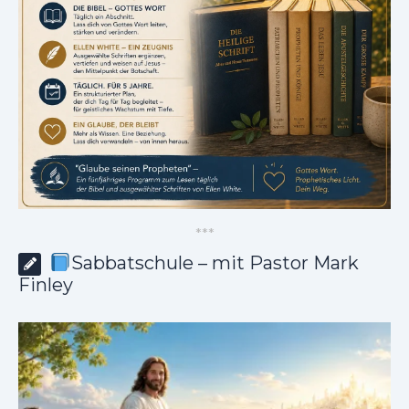
*
*
*
Sabbatschule – mit Pastor Mark
Finley