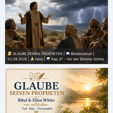
GLAUBE SEINEN PROPHETEN |
Bibelstudium |
01.08.2026 |
Hiob |
Kap.36 – Gott lehrt durch seine
3
s
Wege
u