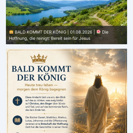
BALD KOMMT DER KÖNIG | 01.08.2026 | Einführung in
den Monat |
August – Heiligung und Charakterbildung
z