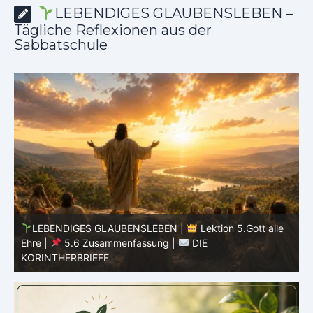
LEBENDIGES GLAUBENSLEBEN –
Tägliche Reflexionen aus der
Sabbatschule
LEBENDIGES GLAUBENSLEBEN |
Lektion 5.Gott alle
Ehre |
5.5 Götzendienst überwinden |
DIE
E
KORINTHERBRIEFE
K