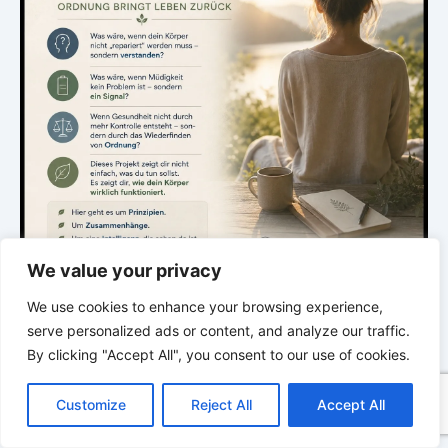
We value your privacy
We use cookies to enhance your browsing experience,
.
serve personalized ads or content, and analyze our traffic.
By clicking "Accept All", you consent to our use of cookies.
C
F
P
W
T
R
M
T
T
V
DIE STILLE INTELLIGENZ DES KÖRPERS
o
a
i
h
u
e
e
e
w
i
Customize
Reject All
Accept All
p
c
n
a
m
d
s
l
i
b
r
Ordnung bringt Leben zurück
T
y
e
t
t
b
d
s
e
t
e
e
L
b
e
s
l
i
e
g
t
r