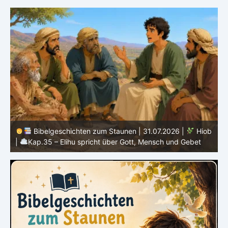
b
Bibelgeschichten zum Staunen | 30.07.2026 |
Hiob |
Kap.34 – Elihu spricht über Gottes Gerechtigkeit
|