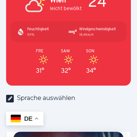
24°
leicht bewölkt
Feuchtigkeit
Windgeschwindigkeit
59%
18.4Km/h
FRE
SAM
SON
31°
32°
34°
Sprache auswählen
DE