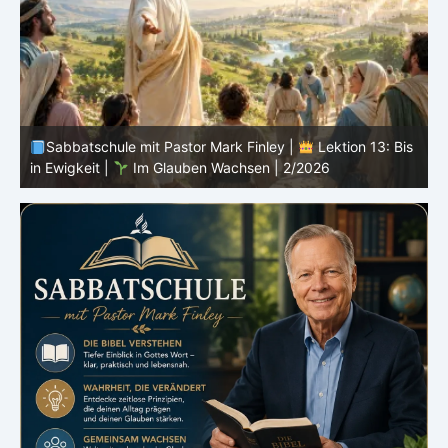
s
Sabbatschule mit Pastor Mark Finley |
Lektion 12:
Sprich von Gott |
Im Glauben Wachsen | 2/2026
R