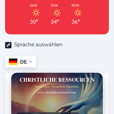
SAM
SON
MON
30°
34°
36°
Sprache auswählen
DE
CHRISTLICHE RESSOURCEN
Entdecken. Verstehen. Glauben.
www.christlicheressourcen.com