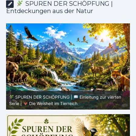
SPUREN DER SCHÖPFUNG |
Entdeckungen aus der Natur
SPUREN DER SCHÖPFUNG |
Episode 8 – Leben im
Verborgenen – Was Fische uns lehren |
Leben im
V
Verborgenen – Die Welt der Fische
V