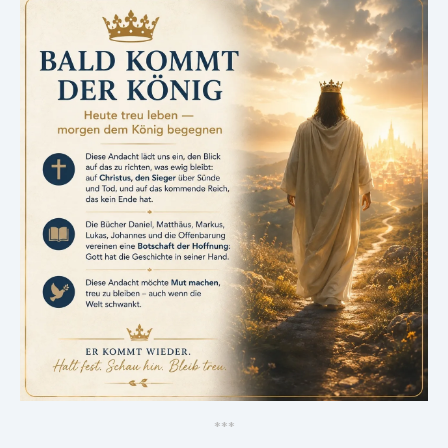
*
*
*