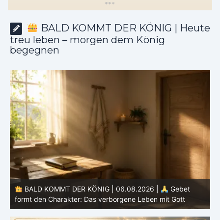
*
*
*
BALD KOMMT DER KÖNIG | Heute
treu leben – morgen dem König
begegnen
BALD KOMMT DER KÖNIG | 05.08.2026 |
Tägliche
Hingabe: Jeden Tag neu mit Christus
L