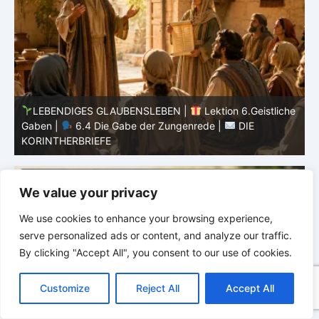
he
LEBENDIGES GLAUBENSLEBEN |
Lektion 6.Geistliche
Gaben |
6.3 Der bessere Weg |
DIE
G
KORINTHERBRIEFE
K
We value your privacy
We use cookies to enhance your browsing experience,
serve personalized ads or content, and analyze our traffic.
By clicking "Accept All", you consent to our use of cookies.
C
F
P
W
T
R
M
T
T
V
o
a
i
h
u
e
e
e
w
i
Customize
Reject All
Accept All
p
c
n
a
m
d
s
l
i
b
r
T
y
e
t
t
b
d
s
e
t
e
e
L
b
e
s
l
i
e
g
t
r