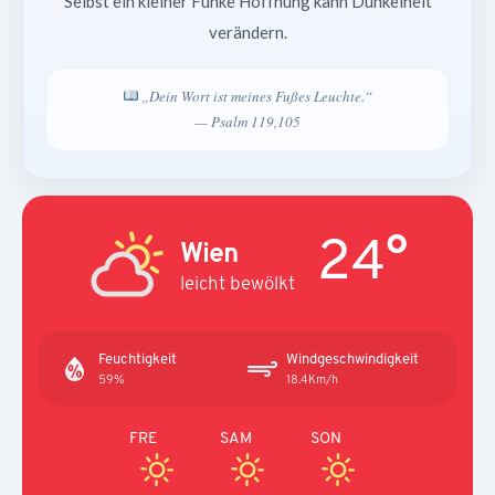
Selbst ein kleiner Funke Hoffnung kann Dunkelheit
verändern.
„Dein Wort ist meines Fußes Leuchte.“
— Psalm 119,105
24°
Wien
leicht bewölkt
Feuchtigkeit
Windgeschwindigkeit
59%
18.4Km/h
FRE
SAM
SON