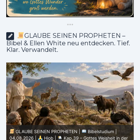
*
*
*
GLAUBE SEINEN PROPHETEN –
Bibel & Ellen White neu entdecken. Tief.
Klar. Verwandelt.
GLAUBE SEINEN PROPHETEN |
Bibelstudium |
04.08.2026 |
Hiob |
Kap.39 – Gottes Weisheit in der
0