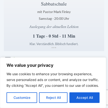
Sabbatschule
mit Pastor Mark Finley
Samstag · 20:00 Uhr
Auslegung der aktuellen Lektion
1 Tage · 0 Std · 11 Min
Klar. Verständlich. Biblisch fundiert.
*
*
*
LEBENDIGES GLAUBENSLEBEN –
We value your privacy
Tägliche Reflexionen aus der
Sabbatschule
We use cookies to enhance your browsing experience,
serve personalized ads or content, and analyze our traffic.
By clicking "Accept All", you consent to our use of cookies.
C
F
P
W
T
R
M
T
T
V
o
a
i
h
u
e
e
e
w
i
Customize
Reject All
Accept All
p
c
n
a
m
d
s
l
i
b
r
T
y
e
t
t
b
d
s
e
t
e
e
L
b
e
s
l
i
e
g
t
r