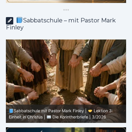
*
*
*
Sabbatschule – mit Pastor Mark
Finley
Sabbatschule mit Pastor Mark Finley |
Lektion 3:
Einheit in Christus |
Die Korintherbriefe | 3/2026
B