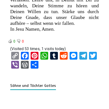
wandeln, Deine Stimme zu hören und
Deinen Willen zu tun. Stärke uns durch
Deine Gnade, dass unser Glaube nicht
aufhöre – selbst wenn wir fallen.
In Jesu Namen, Amen.
0
0
(Visited 53 times, 1 visits today)
C
F
Pi
W
T
R
M
T
T
o
a
nt
h
u
e
es
el
wi
Vi
W
T
py
ce
er
at
m
d
se
e
tt
b
or
eil
Li
b
es
s
bl
di
n
gr
er
er
d
e
n
o
t
A
r
t
g
a
Söhne und Töchter Gottes
Pr
n
k
o
p
er
m
es
k
p
s