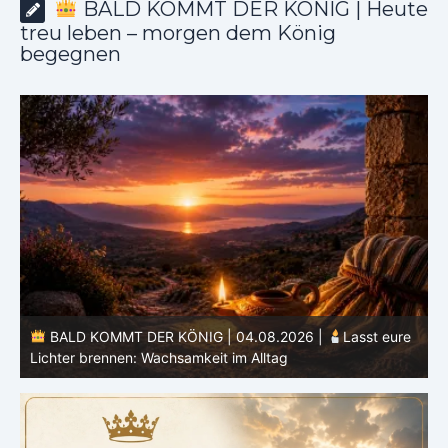
BALD KOMMT DER KÖNIG | Heute
treu leben – morgen dem König
begegnen
BALD KOMMT DER KÖNIG | 04.08.2026 |
Lasst eure
Lichter brennen: Wachsamkeit im Alltag
H