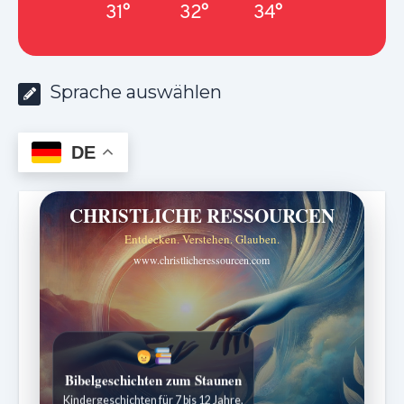
31°
32°
34°
Sprache auswählen
DE
CHRISTLICHE RESSOURCEN
Entdecken. Verstehen. Glauben.
www.christlicheressourcen.com
Bibelgeschichten zum Staunen
Kindergeschichten für 7 bis 12 Jahre.