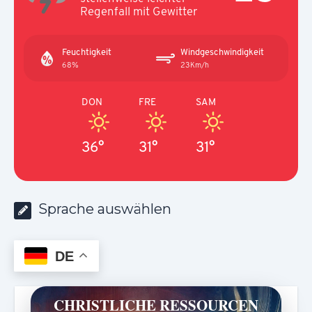
Regenfall mit Gewitter
Feuchtigkeit
Windgeschwindigkeit
68%
23Km/h
DON
FRE
SAM
36°
31°
31°
Sprache auswählen
DE
CHRISTLICHE RESSOURCEN