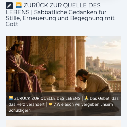
ZURÜCK ZUR QUELLE DES
LEBENS | Sabbatliche Gedanken für
Stille, Erneuerung und Begegnung mit
Gott
as
ZURÜCK ZUR QUELLE DES LEBENS |
Das Gebet, das
d
das Herz verändert |
6.Und vergib uns unsere Schuld
h