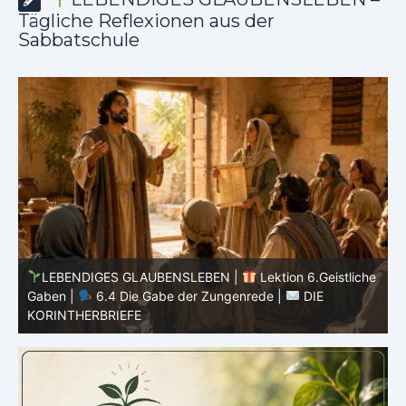
Tägliche Reflexionen aus der
Sabbatschule
he
LEBENDIGES GLAUBENSLEBEN |
Lektion 6.Geistliche
Gaben |
6.3 Der bessere Weg |
DIE
G
KORINTHERBRIEFE
K