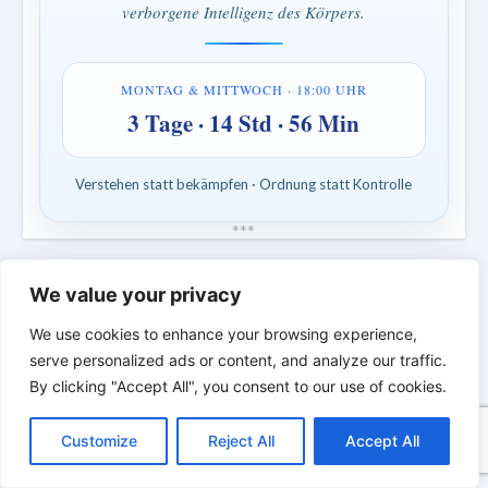
verborgene Intelligenz des Körpers.
MONTAG & MITTWOCH · 18:00 UHR
3 Tage · 14 Std · 56 Min
Verstehen statt bekämpfen · Ordnung statt Kontrolle
*
*
*
DIE BIBLISCHE PERSON DES
We value your privacy
TAGES | Echte Menschen. Echte Kämpfe.
Echter Glaube.
We use cookies to enhance your browsing experience,
serve personalized ads or content, and analyze our traffic.
By clicking "Accept All", you consent to our use of cookies.
C
F
P
W
T
R
M
T
T
V
o
a
i
h
u
e
e
e
w
i
Customize
Reject All
Accept All
p
c
n
a
m
d
s
l
i
b
r
T
y
e
t
t
b
d
s
e
t
e
e
L
b
e
s
l
i
e
g
t
r